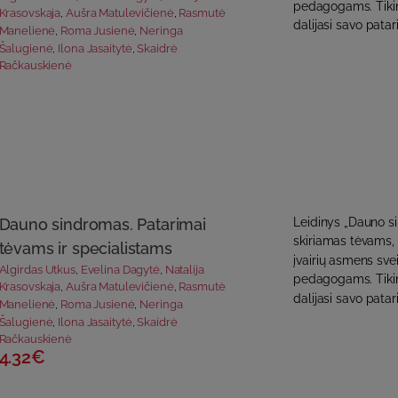
pedagogams. Tikimė
Krasovskaja
,
Aušra Matulevičienė
,
Rasmutė
dalijasi savo patari
Manelienė
,
Roma Jusienė
,
Neringa
Šalugienė
,
Ilona Jasaitytė
,
Skaidrė
Račkauskienė
Dauno sindromas. Patarimai
Leidinys „Dauno s
skiriamas tėvams,
tėvams ir specialistams
įvairių asmens svei
Algirdas Utkus
,
Evelina Dagytė
,
Natalija
pedagogams. Tikimė
Krasovskaja
,
Aušra Matulevičienė
,
Rasmutė
dalijasi savo patari
Manelienė
,
Roma Jusienė
,
Neringa
Šalugienė
,
Ilona Jasaitytė
,
Skaidrė
Račkauskienė
4.32€