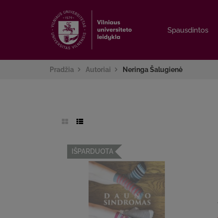
Spausdintos
Spausdintos
Pradžia
Autoriai
Neringa Šalugienė
IŠPARDUOTA