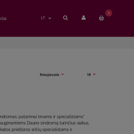
0
0
tai
tai
LT
LT
indromas: patarimai tėvams ir specialistams“
 auginantiems Dauno sindromą turinčius vaikus,
katos priežiūros sričių specialistams ir