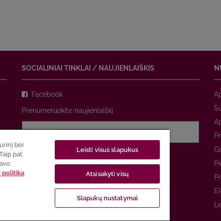
SOCIALINIAI TINKLAI / NAUJIENLAIŠKIS
N
Facebook
A
Su
Prenumeruokite naujienlaiškį
A
Pr
rinį bei
Ga
Leisti visus slapukus
Sutinku su
privatumo politika
Taip pat
Pi
savo
politika
Atsisakyti visų
PRENUMERUOTI
Pr
El
Slapukų nustatymai
Le