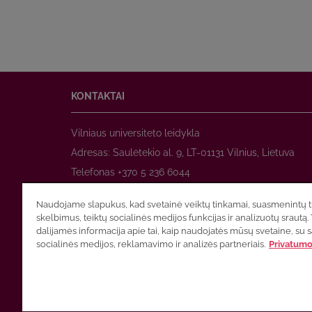
KONTAKTAI
Vilniaus universiteto leidykla
Adresas: Saulėtekio al. 9, LT-01131 Vilnius, Lietuva
Telefonas +370 5 236 6044
www.leidykla.vu.lt
Naudojame slapukus, kad svetainė veiktų tinkamai, suasmenintų tu
El. paštas
prekyba@leidykla.vu.lt
skelbimus, teiktų socialinės medijos funkcijas ir analizuotų srautą. 
www.zurnalai.vu.lt
dalijamės informacija apie tai, kaip naudojatės mūsų svetaine, su 
socialinės medijos, reklamavimo ir analizės partneriais.
Privatumo 