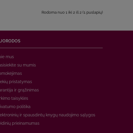
Rodoma nuo 1 iki 2 iš 2 (1 puslapių)
UORODOS
pie mus
sisiekite su mumis
pmokėjimas
ekių pristatymas
rantija ir grąžinimas
rkimo taisyklės
ivatumo politika
ektroninių ir spausdintų knygų naudojimo sąlygos
idinių prieinamumas