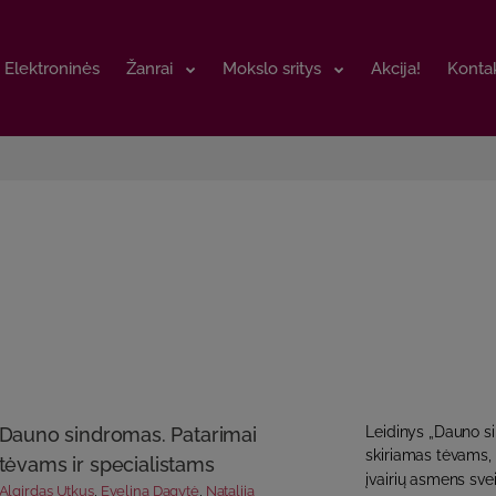
Elektroninės
Elektroninės
Žanrai
Žanrai
Mokslo sritys
Mokslo sritys
Akcija!
Akcija!
Kontak
Kontak
Dauno sindromas. Patarimai
Leidinys „Dauno s
skiriamas tėvams,
tėvams ir specialistams
įvairių asmens svei
Algirdas Utkus
,
Evelina Dagytė
,
Natalija