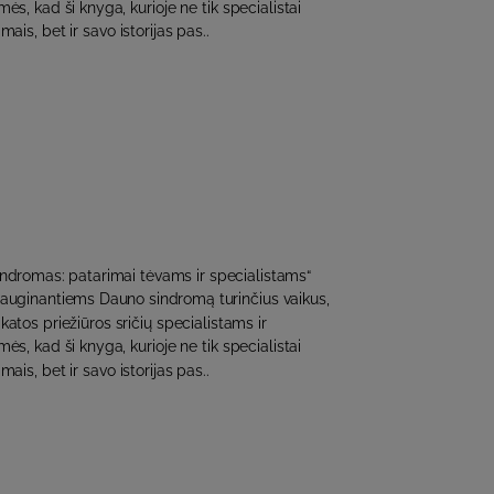
s, kad ši knyga, kurioje ne tik specialistai
mais, bet ir savo istorijas pas..
indromas: patarimai tėvams ir specialistams“
 auginantiems Dauno sindromą turinčius vaikus,
katos priežiūros sričių specialistams ir
s, kad ši knyga, kurioje ne tik specialistai
mais, bet ir savo istorijas pas..