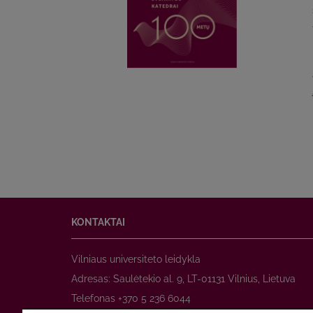
KONTAKTAI
Vilniaus universiteto leidykla
Adresas: Saulėtekio al. 9, LT-01131 Vilnius, Lietuva
Telefonas +370 5 236 6044