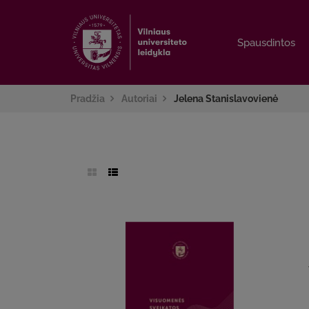
Spausdintos
Spausdintos
Pradžia
Autoriai
Jelena Stanislavovienė