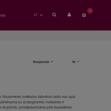
0
0
tai
tai
LT
LT
 Visuomenės sveikatos katedros raida nuo 1922
ažindinama su strateginėmis mokslinės ir
 kryptimis, prisidedančiomis prie šiuolaikinės