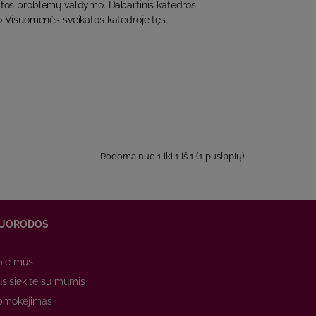
tos problemų valdymo. Dabartinis katedros
o Visuomenės sveikatos katedroje tęs..
Rodoma nuo 1 iki 1 iš 1 (1 puslapių)
UORODOS
pie mus
sisiekite su mumis
pmokėjimas