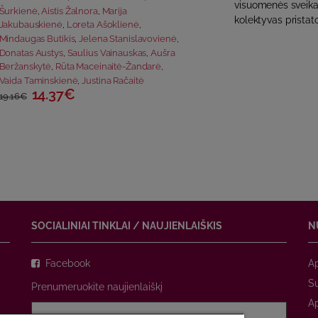
visuomenės sveika
Šurkienė
,
Aistis Žalnora
,
Marija
kolektyvas pristat
Jakubauskienė
,
Loreta Ašoklienė
,
Mindaugas Butikis
,
Jelena Stanislavovienė
,
Donatas Austys
,
Saulius Vainauskas
,
Aušra
Beržanskytė
,
Rūta Maceinaitė-Žandarė
,
Vaida Taminskienė
,
Justina Račaitė
14.37€
19.16€
SOCIALINIAI TINKLAI / NAUJIENLAIŠKIS
N
Facebook
A
Su
Prenumeruokite naujienlaiškį
A