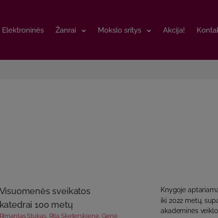
Elektroninės
Elektroninės
Žanrai
Žanrai
Mokslo sritys
Mokslo sritys
Akcija!
Akcija!
Kontak
Kontak
Visuomenės sveikatos
Knygoje aptariama
iki 2022 metų, sup
katedrai 100 metų
akademinės veiklos
Rimantas Stukas
,
Rita Sketerskienė
,
Genė