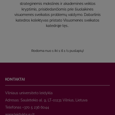
strateginėmis mokslinės ir akademinės veiklos
kryptimis, prisidedančiomis prie šiuolaikinės
visuomenės sveikatos problemų valdymo. Dabartinis
katedros kolektyvas pristato Visuomenės sveikatos
katedroje tęs..
Rodoma nuo 1 iki 1 iš 1 (1 puslapių)
KONTAKTAI
Vilniaus universiteto leidykla
Adresas: Saulėtekio al. 9, LT-01131 Vilnius, Lietuva
Telefonas +370 5 236 6044
www.leidykla.vu.lt