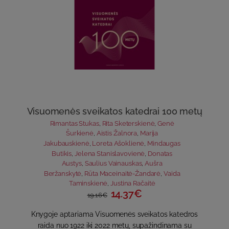
Visuomenės sveikatos katedrai 100 metų
Rimantas Stukas
,
Rita Sketerskienė
,
Genė
Šurkienė
,
Aistis Žalnora
,
Marija
Jakubauskienė
,
Loreta Ašoklienė
,
Mindaugas
Butikis
,
Jelena Stanislavovienė
,
Donatas
Austys
,
Saulius Vainauskas
,
Aušra
Beržanskytė
,
Rūta Maceinaitė-Žandarė
,
Vaida
Taminskienė
,
Justina Račaitė
14.37€
19.16€
Knygoje aptariama Visuomenės sveikatos katedros
raida nuo 1922 iki 2022 metų, supažindinama su