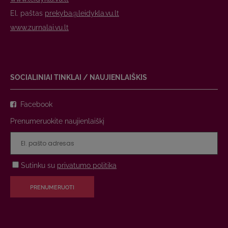
El. paštas
prekyba@leidykla.vu.lt
www.zurnalai.vu.lt
SOCIALINIAI TINKLAI / NAUJIENLAIŠKIS
Facebook
Prenumeruokite naujienlaiškį
Sutinku su
privatumo politika
PRENUMERUOTI