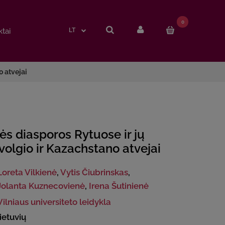
0
0
tai
tai
LT
LT
o atvejai
ės diasporos Rytuose ir jų
volgio ir Kazachstano atvejai
Loreta Vilkienė
,
Vytis Čiubrinskas
,
Jolanta Kuznecovienė
,
Irena Šutinienė
Vilniaus universiteto leidykla
lietuvių