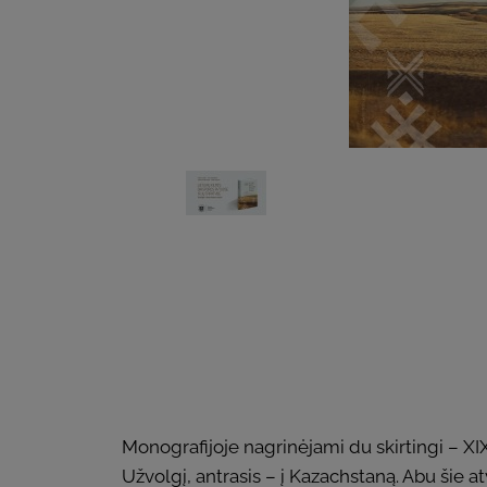
Monografijoje nagrinėjami du skirtingi – XIX 
Užvolgį, antrasis – į Kazachstaną. Abu šie at