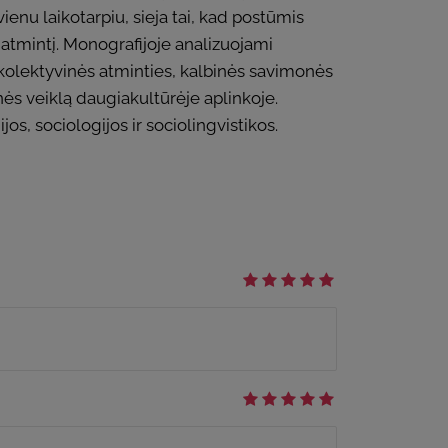
ienu laikotarpiu, sieja tai, kad postūmis
 atmintį. Monografijoje analizuojami
 kolektyvinės atminties, kalbinės savimonės
nės veiklą daugiakultūrėje aplinkoje.
os, sociologijos ir sociolingvistikos.