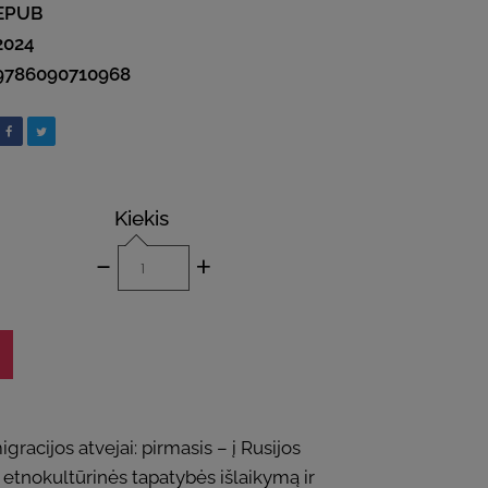
EPUB
2024
9786090710968
Kiekis
-
+
gracijos atvejai: pirmasis – į Rusijos
s etnokultūrinės tapatybės išlaikymą ir