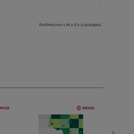
Rodoma nuo 1 iki 2 iš 2 (1 puslapių)