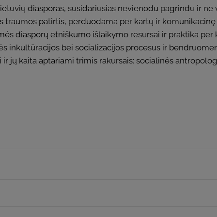
lietuvių diasporas, susidariusias nevienodu pagrindu ir ne v
inės traumos patirtis, perduodama per kartų ir komunikacinę
lmės diasporų etniškumo išlaikymo resursai ir praktika per
inės inkultūracijos bei socializacijos procesus ir bendruome
 jų kaita aptariami trimis rakursais: socialinės antropologij