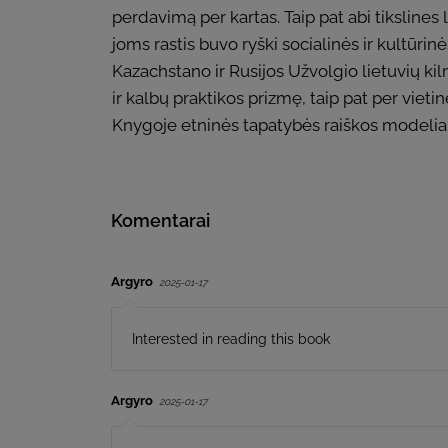
perdavimą per kartas. Taip pat abi tikslines 
joms rastis buvo ryški socialinės ir kultūr
Kazachstano ir Rusijos Užvolgio lietuvių ki
ir kalbų praktikos prizmę, taip pat per viet
Knygoje etninės tapatybės raiškos modeliai ir
Komentarai
Argyro
2025-01-17
Interested in reading this book
Argyro
2025-01-17