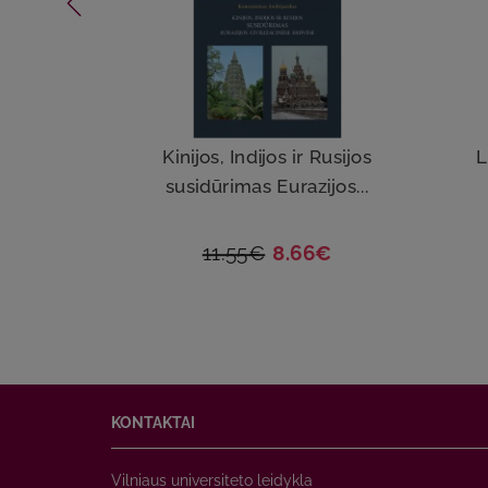
Kinijos, Indijos ir Rusijos
L
susidūrimas Eurazijos...
11.55€
8.66€
KONTAKTAI
Vilniaus universiteto leidykla