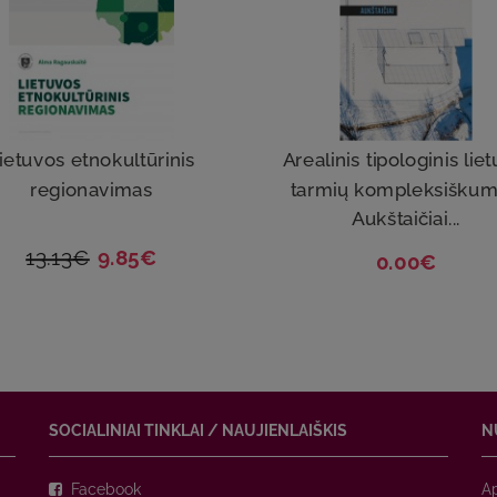
ietuvos etnokultūrinis
Arealinis tipologinis liet
regionavimas
tarmių kompleksiškum
Aukštaičiai...
13.13€
9.85€
0.00€
SOCIALINIAI TINKLAI / NAUJIENLAIŠKIS
N
Facebook
A