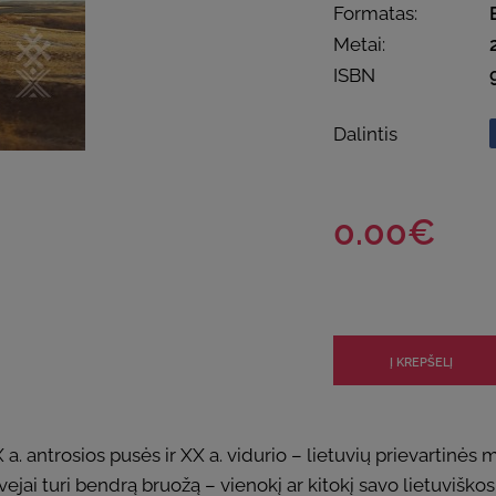
Formatas:
Metai:
ISBN
Dalintis
0.00€
a. antrosios pusės ir XX a. vidurio – lietuvių prievartinės mi
vejai turi bendrą bruožą – vienokį ar kitokį savo lietuviško