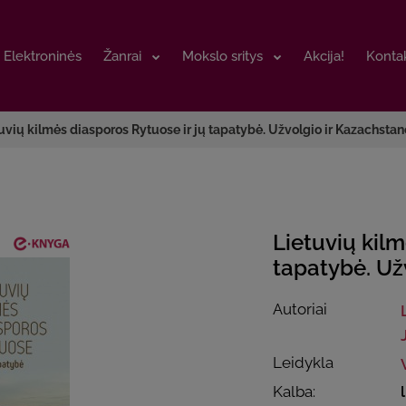
Elektroninės
Elektroninės
Žanrai
Žanrai
Mokslo sritys
Mokslo sritys
Akcija!
Akcija!
Kontak
Kontak
uvių kilmės diasporos Rytuose ir jų tapatybė. Užvolgio ir Kazachstan
Lietuvių kilm
tapatybė. Už
Autoriai
Leidykla
Kalba: