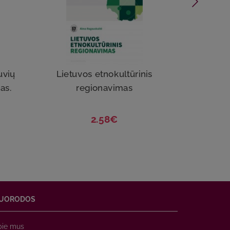
uvių
Lietuvos etnokultūrinis
L
as.
regionavimas
regi
2.58€
UORODOS
pie mus