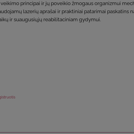
 veikimo principai ir jų poveikio žmogaus organizmui mec
audojamų lazerių aprašai ir praktiniai patarimai paskatins n
us vaikų ir suaugusiųjų reabilitaciniam gydymui.
istruotis