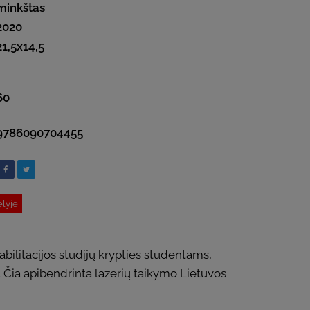
minkštas
2020
21,5x14,5
60
9786090704455
ėlyje
ilitacijos studijų krypties studentams,
ia apibendrinta lazerių taikymo Lietuvos