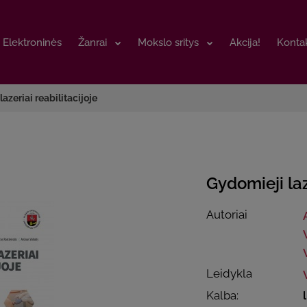
Elektroninės
Elektroninės
Žanrai
Žanrai
Mokslo sritys
Mokslo sritys
Akcija!
Akcija!
Kontak
Kontak
azeriai reabilitacijoje
Gydomieji laz
Autoriai
Leidykla
Kalba: