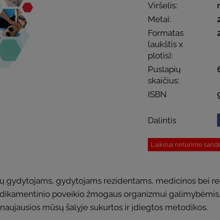
Viršelis:
Metai:
Formatas
(aukštis x
plotis):
Puslapių
skaičius:
ISBN
Dalintis
Laikinai neturime sand
ų gydytojams, gydytojams rezidentams, medicinos bei reab
ikamentinio poveikio žmogaus organizmui galimybėmis. Č
os naujausios mūsų šalyje sukurtos ir įdiegtos metodikos.