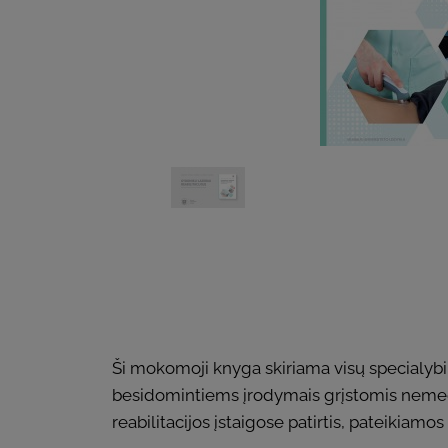
Ši mokomoji knyga skiriama visų specialybi
besidomintiems įrodymais grįstomis nemed
reabilitacijos įstaigose patirtis, pateikiam