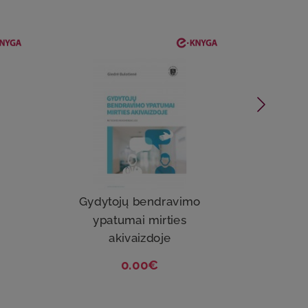
Gydytojų bendravimo
Kūd
ypatumai mirties
akivaizdoje
0.00€