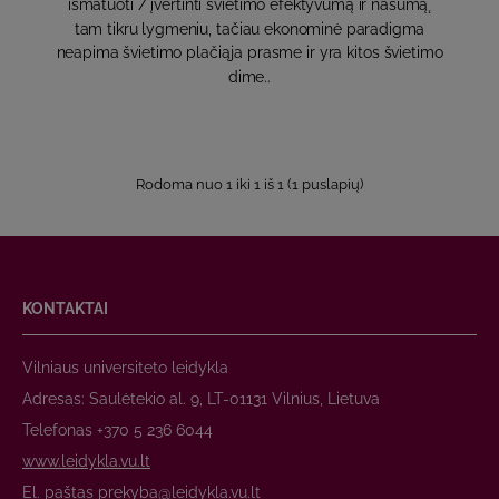
išmatuoti / įvertinti švietimo efektyvumą ir našumą˛
tam tikru lygmeniu, tačiau ekonominė paradigma
neapima švietimo plačiąja prasme ir yra kitos švietimo
dime..
Rodoma nuo 1 iki 1 iš 1 (1 puslapių)
KONTAKTAI
Vilniaus universiteto leidykla
Adresas: Saulėtekio al. 9, LT-01131 Vilnius, Lietuva
Telefonas +370 5 236 6044
www.leidykla.vu.lt
El. paštas
prekyba@leidykla.vu.lt