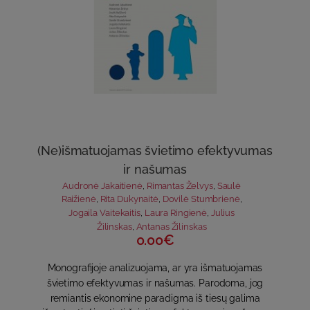
(Ne)išmatuojamas švietimo efektyvumas
ir našumas
Audronė Jakaitienė
,
Rimantas Želvys
,
Saulė
Raižienė
,
Rita Dukynaitė
,
Dovilė Stumbrienė
,
Jogaila Vaitekaitis
,
Laura Ringienė
,
Julius
Žilinskas
,
Antanas Žilinskas
0.00€
Monografijoje analizuojama, ar yra išmatuojamas
švietimo efektyvumas ir našumas. Parodoma, jog
remiantis ekonomine paradigma iš tiesų galima