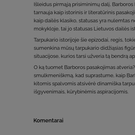
Išleidus pirmąją prisiminimų dalį, Barboros 
tarnauja kaip istorinis ir literatūrinis pasak
kaip dailės klasiko, statusas yra nulemtas n
mokykloje, tai jo statusas Lietuvos dailės 
Tarpukario istorijoje šie epizodai, regis, t
sumenkina mūsų tarpukario didžiąsias figūr
situacijose, kurios tarsi užveria tą bendrą a
O ką tuomet Barboros pasakojimas atveria?
smulkmeniškmą, kad suprastume, kaip Barbor
kitomis spalvomis atsivėrė dinamiška tarpuk
išgyvenimais, kūrybinėmis aspiracijomis.
Komentarai