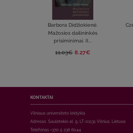
Barbora Didžiokienė.
Cz
Mažosios dailininkės
prisiminimai. II...
11.03€
8.27€
KONTAKTAI
Vilniaus universiteto leidykla
Adresas: Saulėtekio al. 9, LT-01131 Vilnius, Lietuva
Telefonas +370 5 236 6044