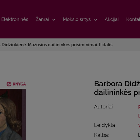
Elektroninės
Elektroninės
Žanrai
Žanrai
Mokslo sritys
Mokslo sritys
Akcija!
Akcija!
Kontak
Kontak
 Didžiokienė. Mažosios dailininkės prisiminimai. II dalis
Barbora Didž
dailininkės pr
Autoriai
Leidykla
Kalba: