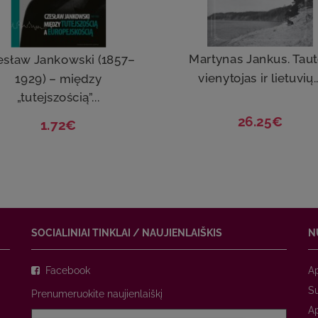
Martynas Jankus. Tau
esław Jankowski (1857–
vienytojas ir lietuvių..
1929) – między
„tutejszością”...
26.25€
1.72€
SOCIALINIAI TINKLAI / NAUJIENLAIŠKIS
N
Facebook
A
Su
Prenumeruokite naujienlaiškį
A