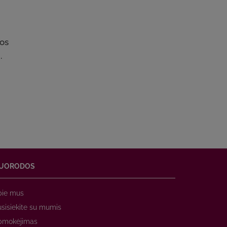
tos
.
UORODOS
pie mus
sisiekite su mumis
pmokėjimas