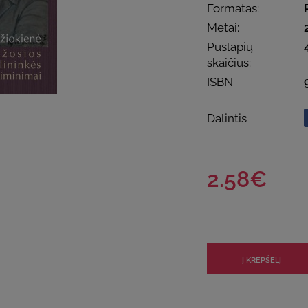
Formatas:
Metai:
Puslapių
skaičius:
ISBN
Dalintis
2.58€