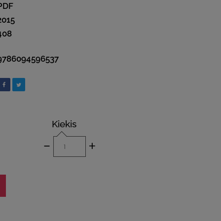
PDF
2015
408
9786094596537
Kiekis
-
+