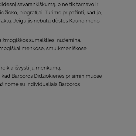
 didesnį savarankiškumą, o ne tik tarnavo ir
džioko, biografijai. Turime pripažinti, kad jo,
mo faktų. Jeigu jis nebūtų dėstęs Kauno meno
neša žmogiškos sumaišties, nužemina,
yla žmogiškai menkose, smulkmeniškose
eikia išvysti jų menkumą,
i, kad Barboros Didžiokienės prisiminimuose
ažinome su individualiais Barboros