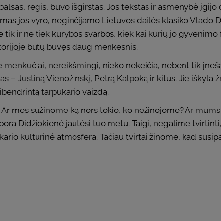
balsas, regis, buvo išgirstas. Jos tekstas ir asmenybė įgijo
ojimas jos vyro, neginčijamo Lietuvos dailės klasiko Vlado Di
e tik ir ne tiek kūrybos svarbos, kiek kai kurių jo gyveni
istorijoje būtų buvęs daug menkesnis.
okie menkučiai, nereikšmingi, nieko nekeičia, nebent tik į
as – Justiną Vienožinskį, Petrą Kalpoką ir kitus. Jie išk
pibendrintą tarpukario vaizdą.
 Ar mes sužinome ką nors tokio, ko nežinojome? Ar mums r
a Didžiokienė jautėsi tuo metu. Taigi, negalime tvirtint
ario kultūrinė atmosfera. Tačiau tvirtai žinome, kad susip