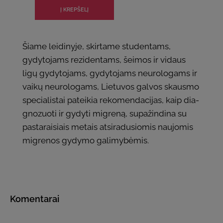
Šiame leidinyje, skirtame studentams,
gydytojams rezidentams, šeimos ir vidaus
ligų gydytojams, gydytojams neurologams ir
vaikų neurologams, Lietuvos galvos skausmo
specialistai pateikia rekomendacijas, kaip dia­
gnozuoti ir gydyti migreną, supažindina su
pastaraisiais metais atsiradu­siomis naujomis
migrenos gydymo galimybėmis.
Komentarai