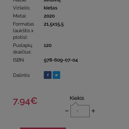
Viršelis:
kietas
Metai:
2020
Formatas
21,5x15,5
(aukštis x
plotis):
Puslapių
120
skaičius:
ISBN
978-609-07-04
Dalintis
Kiekis
7.94€
-
+