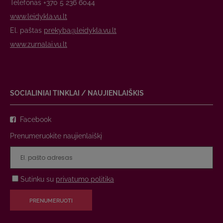
Telefonas +370 5 236 6044
www.leidykla.vu.lt
El. paštas
prekyba@leidykla.vu.lt
www.zurnalai.vu.lt
SOCIALINIAI TINKLAI / NAUJIENLAIŠKIS
Facebook
Prenumeruokite naujienlaiškį
Sutinku su
privatumo politika
PRENUMERUOTI