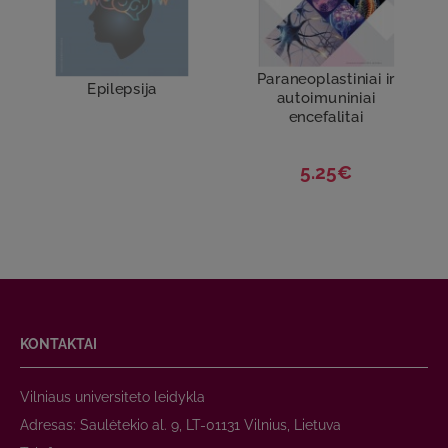
Paraneoplastiniai ir
Epilepsija
autoimuniniai
encefalitai
5.25€
KONTAKTAI
Vilniaus universiteto leidykla
Adresas: Saulėtekio al. 9, LT-01131 Vilnius, Lietuva