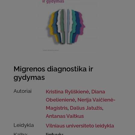
Migrenos diagnostika ir
gydymas
Autoriai
Kristina Ryliškienė
,
Diana
Obelienienė
,
Nerija Vaičienė-
Magistris
,
Dalius Jatužis
,
Antanas Vaitkus
Leidykla
Vilniaus universiteto leidykla
Kalba:
lietuvių