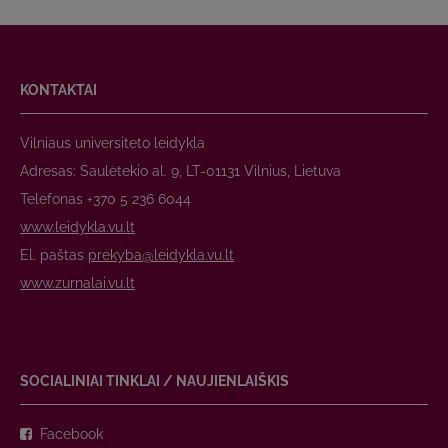
KONTAKTAI
Vilniaus universiteto leidykla
Adresas: Saulėtekio al. 9, LT-01131 Vilnius, Lietuva
Telefonas +370 5 236 6044
www.leidykla.vu.lt
El. paštas
prekyba@leidykla.vu.lt
www.zurnalai.vu.lt
SOCIALINIAI TINKLAI / NAUJIENLAIŠKIS
Facebook