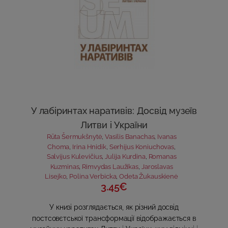
У лабіринтах наративів: Досвід музеїв
Литви і України
Rūta Šermukšnytė
,
Vasilis Banachas
,
Ivanas
Choma
,
Irina Hnidik
,
Serhijus Koniuchovas
,
Salvijus Kulevičius
,
Julija Kurdina
,
Romanas
Kuzminas
,
Rimvydas Laužikas
,
Jaroslavas
Lisejko
,
Polina Verbicka
,
Odeta Žukauskienė
3.45€
У книзі розглядається, як різний досвід
постсовєтської трансформації відображається в