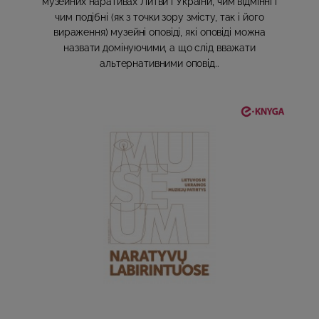
музейних наративах Литви і України, чим відмінні і
чим подібні (як з точки зору змісту, так і його
вираження) музейні оповіді, які оповіді можна
назвати домінуючими, а що слід вважати
альтернативними оповід..