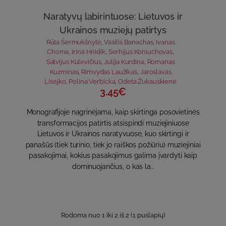
Naratyvų labirintuose: Lietuvos ir
Ukrainos muziejų patirtys
Rūta Šermukšnytė
,
Vasilis Banachas
,
Ivanas
Choma
,
Irina Hnidik
,
Serhijus Koniuchovas
,
Salvijus Kulevičius
,
Julija Kurdina
,
Romanas
Kuzminas
,
Rimvydas Laužikas
,
Jaroslavas
Lisejko
,
Polina Verbicka
,
Odeta Žukauskienė
3.45€
Monografijoje nagrinėjama, kaip skirtinga posovietinės
transformacijos patirtis atsispindi muziejiniuose
Lietuvos ir Ukrainos naratyvuose, kuo skirtingi ir
panašūs (tiek turinio, tiek jo raiškos požiūriu) muziejiniai
pasakojimai, kokius pasakojimus galima įvardyti kaip
dominuojančius, o kas la..
Rodoma nuo 1 iki 2 iš 2 (1 puslapių)