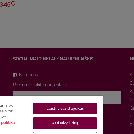
3.45€
SOCIALINIAI TINKLAI / NAUJIENLAIŠKIS
N
Facebook
A
Su
Prenumeruokite naujienlaiškį
A
Pr
rinį bei
Ga
Leisti visus slapukus
Sutinku su
privatumo politika
Taip pat
Pi
savo
politika
Atsisakyti visų
PRENUMERUOTI
Pr
El