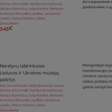
його вираження) м
Choma
,
Irina Hnidik
,
Serhijus Koniuchovas
,
домінуючими, а щ
Salvijus Kulevičius
,
Julija Kurdina
,
Romanas
Kuzminas
,
Rimvydas Laužikas
,
Jaroslavas
Lisejko
,
Polina Verbicka
,
Odeta
Žukauskienė
3.45€
Naratyvų labirintuose:
Monografijoje nagr
transformacijos pat
Lietuvos ir Ukrainos muziejų
Ukrainos naratyvuos
patirtys
raiškos požiūriu) 
Rūta Šermukšnytė
,
Vasilis Banachas
,
Ivanas
galima įvardyti kai
Choma
,
Irina Hnidik
,
Serhijus Koniuchovas
,
Salvijus Kulevičius
,
Julija Kurdina
,
Romanas
Kuzminas
,
Rimvydas Laužikas
,
Jaroslavas
Lisejko
,
Polina Verbicka
,
Odeta
Žukauskienė