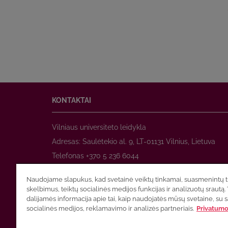
KONTAKTAI
Vilniaus universiteto leidykla
Adresas: Saulėtekio al. 9, LT-01131 Vilnius, Lietuva
Telefonas +370 5 236 6044
www.leidykla.vu.lt
Naudojame slapukus, kad svetainė veiktų tinkamai, suasmenintų tu
El. paštas
prekyba@leidykla.vu.lt
skelbimus, teiktų socialinės medijos funkcijas ir analizuotų srautą. 
www.zurnalai.vu.lt
dalijamės informacija apie tai, kaip naudojatės mūsų svetaine, su 
socialinės medijos, reklamavimo ir analizės partneriais.
Privatumo 