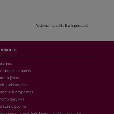
Rodoma nuo 1 iki 2 iš 2 (1 puslapių)
UORODOS
pie mus
sisiekite su mumis
pmokėjimas
ekių pristatymas
rantija ir grąžinimas
rkimo taisyklės
ivatumo politika
ektroninių ir spausdintų knygų naudojimo sąlygos