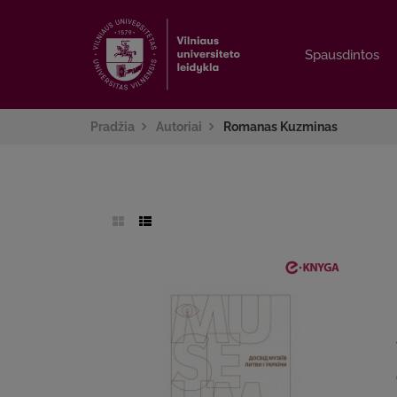
Spausdintos
Spausdintos
Pradžia
Autoriai
Romanas Kuzminas