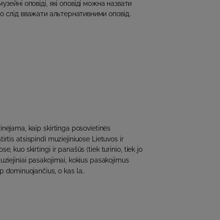
узейні оповіді, які оповіді можна назвати
о слід вважати альтернативними оповід..
inėjama, kaip skirtinga posovietinės
irtis atsispindi muziejiniuose Lietuvos ir
e, kuo skirtingi ir panašūs (tiek turinio, tiek jo
muziejiniai pasakojimai, kokius pasakojimus
p dominuojančius, o kas la..