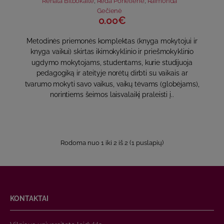
Renata Bilbokaitė
,
Reda Ponelienė
,
Raimonda
Gečienė
0.00€
Metodinės priemonės komplektas (knyga mokytojui ir
knyga vaikui) skirtas ikimokyklinio ir priešmokyklinio
ugdymo mokytojams, studentams, kurie studijuoja
pedagogiką ir ateityje norėtų dirbti su vaikais ar
tvarumo mokyti savo vaikus, vaikų tėvams (globėjams),
norintiems šeimos laisvalaikį praleisti į..
Rodoma nuo 1 iki 2 iš 2 (1 puslapių)
KONTAKTAI