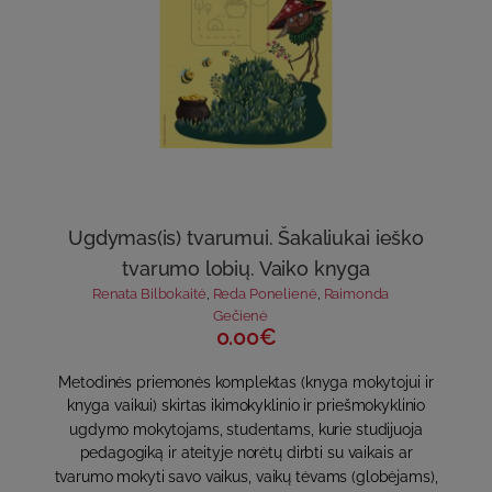
Ugdymas(is) tvarumui. Šakaliukai ieško
tvarumo lobių. Vaiko knyga
Renata Bilbokaitė
,
Reda Ponelienė
,
Raimonda
Gečienė
0.00€
Metodinės priemonės komplektas (knyga mokytojui ir
knyga vaikui) skirtas ikimokyklinio ir priešmokyklinio
ugdymo mokytojams, studentams, kurie studijuoja
pedagogiką ir ateityje norėtų dirbti su vaikais ar
tvarumo mokyti savo vaikus, vaikų tėvams (globėjams),