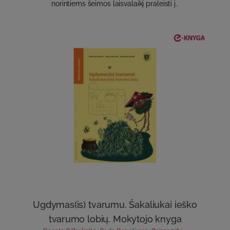
norintiems šeimos laisvalaikį praleisti į..
Ugdymas(is) tvarumu. Šakaliukai ieško
tvarumo lobių. Mokytojo knyga