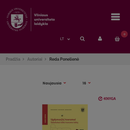
Navi
0
LT
Pradžia
Autoriai
Reda Ponelienė