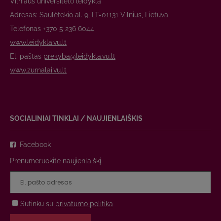
Vilniaus universiteto leidykla
Adresas: Saulėtekio al. 9, LT-01131 Vilnius, Lietuva
Telefonas +370 5 236 6044
www.leidykla.vu.lt
El. paštas
prekyba@leidykla.vu.lt
www.zurnalai.vu.lt
SOCIALINIAI TINKLAI / NAUJIENLAIŠKIS
Facebook
Prenumeruokite naujienlaiškį
Sutinku su
privatumo politika