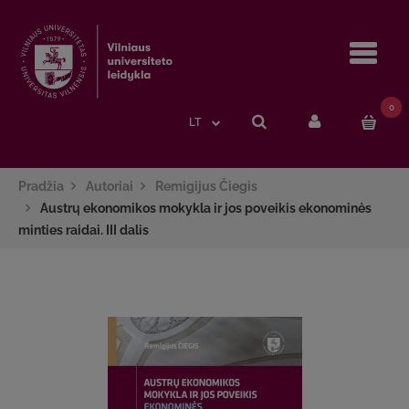
Navi
0
LT
Pradžia
Autoriai
Remigijus Čiegis
Austrų ekonomikos mokykla ir jos poveikis ekonominės
minties raidai. III dalis