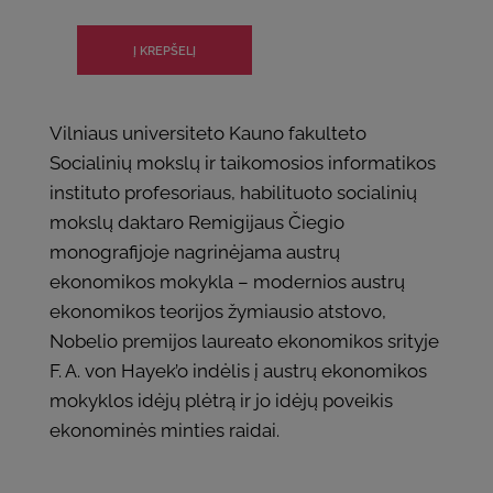
Vilniaus universiteto Kauno fakulteto
Socialinių mokslų ir taikomosios informatikos
instituto profesoriaus, habilituoto socialinių
mokslų daktaro Remigijaus Čiegio
monografijoje nagrinėjama austrų
ekonomikos mokykla – modernios austrų
ekonomikos teorijos žymiausio atstovo,
Nobelio premijos laureato ekonomikos srityje
F. A. von Hayek’o indėlis į austrų ekonomikos
mokyklos idėjų plėtrą ir jo idėjų poveikis
ekonominės minties raidai.