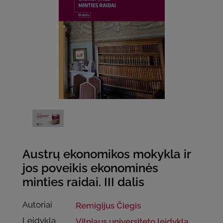
Austrų ekonomikos mokykla ir
jos poveikis ekonominės
minties raidai. III dalis
Autoriai
Remigijus Čiegis
Leidykla
Vilniaus universiteto leidykla