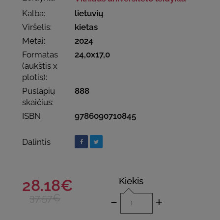
Kalba:
lietuvių
Viršelis:
kietas
Metai:
2024
Formatas
24,0x17,0
(aukštis x
plotis):
Puslapių
888
skaičius:
ISBN
9786090710845
Dalintis
Kiekis
28.18€
-
+
37.57€