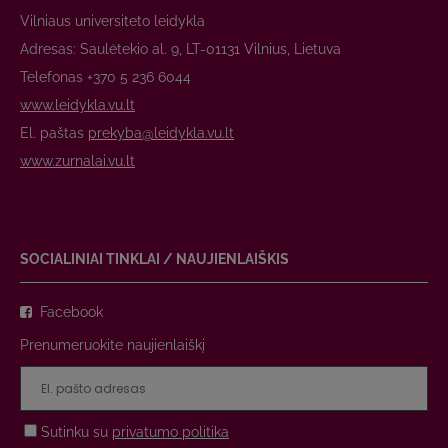
Vilniaus universiteto leidykla
Adresas: Saulėtekio al. 9, LT-01131 Vilnius, Lietuva
Telefonas +370 5 236 6044
www.leidykla.vu.lt
El. paštas
prekyba@leidykla.vu.lt
www.zurnalai.vu.lt
SOCIALINIAI TINKLAI / NAUJIENLAIŠKIS
Facebook
Prenumeruokite naujienlaiškį
Sutinku su
privatumo politika