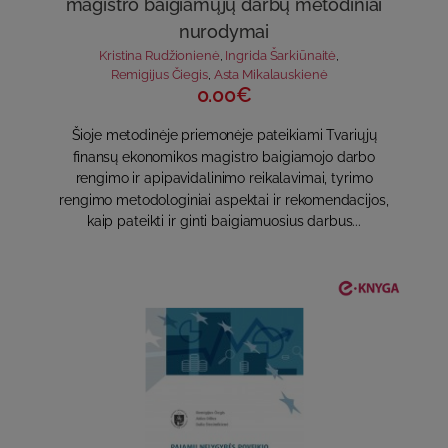
magistro baigiamųjų darbų metodiniai
nurodymai
Kristina Rudžionienė
,
Ingrida Šarkiūnaitė
,
Remigijus Čiegis
,
Asta Mikalauskienė
0.00€
Šioje metodinėje priemonėje pateikiami Tvariųjų
finansų ekonomikos magistro baigiamojo darbo
rengimo ir apipavidalinimo reikalavimai, tyrimo
rengimo metodologiniai aspektai ir rekomendacijos,
kaip pateikti ir ginti baigiamuosius darbus...