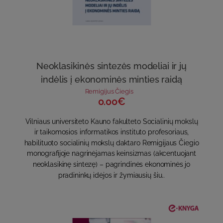
Neoklasikinės sintezės modeliai ir jų
indėlis į ekonominės minties raidą
Remigijus Čiegis
0.00€
Vilniaus universiteto Kauno fakulteto Socialinių mokslų
ir taikomosios informatikos instituto profesoriaus,
habilituoto socialinių mokslų daktaro Remigijaus Čiegio
monografijoje nagrinėjamas keinsizmas (akcentuojant
neoklasikinę sintezę) – pagrindinės ekonominės jo
pradininkų idėjos ir žymiausių šiu..