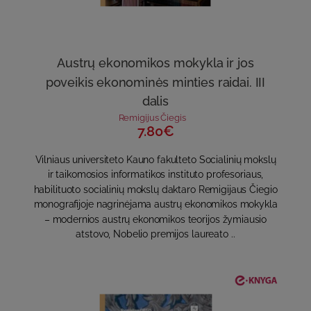
Austrų ekonomikos mokykla ir jos
poveikis ekonominės minties raidai. III
dalis
Remigijus Čiegis
7.80€
Vilniaus universiteto Kauno fakulteto Socialinių mokslų
ir taikomosios informatikos instituto profesoriaus,
habilituoto socialinių mokslų daktaro Remigijaus Čiegio
monografijoje nagrinėjama austrų ekonomikos mokykla
– modernios austrų ekonomikos teorijos žymiausio
atstovo, Nobelio premijos laureato ..