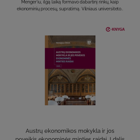
Menger’iu, ilgą laiką formavo dabartinį rinkų, kaip
ekonominių procesų, supratimą. Vilniaus universiteto..
Austrų ekonomikos mokykla ir jos
poveikis ekonominės minties raidai. I dalis