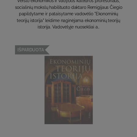
Verslo ekonomikos ir vadybos katedros profesoriaus,
socialinių mokslų habilituoto daktaro Remigijaus Čiegio
papil­dytame ir pataisytame vadovėlio "Ekonominių
teorijų istorija" leidime naginėjama ekonominių teorijų
istorija. Va­dovėlyje nuosekliai a..
IŠPARDUOTA