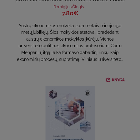
Remigijus Čiegis
7.80€
Austrų ekonomikos mokykla 2021 metais minėjo 150
metų jubiliejų. Šios mokyklos atstovai, pradedant
austrų ekonomikos mokyklos įkūrėju, Vienos
universiteto politinės ekonomijos profesoriumi Carl’u
Menger’iu, ilgą laiką formavo dabartinį rinkų, kaip
ekonominių procesų, supratimą. Vilniaus universiteto..