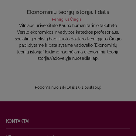
Ekonominių teorijų istorija, I dalis
Remigijus Čiegis
Vilniaus universiteto Kauno humanitarinio fakulteto
Verslo ekonomikos ir vadybos katedros profesoriaus,
socialinių mokslų habilituoto daktaro Remigijaus Čiegio
papil­dytame ir pataisytame vadovėlio "Ekonominių
teorijų istorija" leidime naginėjama ekonominių teorijų
istorija.Va­dovėlyje nuosekliai ap..
Rodoma nuo 1 iki 15 iš 15 (1 puslapių)
KONTAKTAI