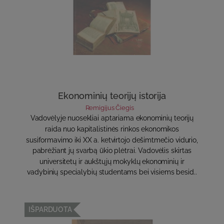
Ekonominių teorijų istorija
Remigijus Čiegis
Vadovėlyje nuosekliai aptariama ekonominių teorijų
raida nuo kapitalistinės rinkos ekonomikos
susiformavimo iki XX a. ketvirtojo dešimtmečio vidurio,
pabrėžiant jų svarbą ūkio plėtrai. Vadovėlis skirtas
universitetų ir aukštųjų mokyklų ekonominių ir
vadybinių specialybių studentams bei visiems besid..
IŠPARDUOTA