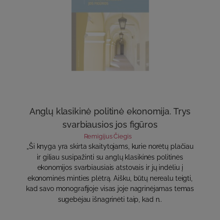
Anglų klasikinė politinė ekonomija. Trys
svarbiausios jos figūros
Remigijus Čiegis
„Ši knyga yra skirta skaitytojams, kurie norėtų plačiau
ir giliau susipažinti su anglų klasikinės politinės
ekonomijos svarbiausiais atstovais ir jų indėliu į
ekonominės minties plėtrą. Aišku, būtų nerealu teigti,
kad savo monografijoje visas joje nagrinėjamas temas
sugebėjau išnagrinėti taip, kad n..