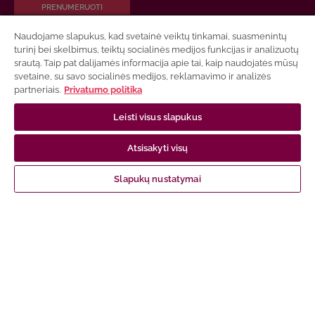
PRENUMERUOTI
Naudojame slapukus, kad svetainė veiktų tinkamai, suasmenintų
turinį bei skelbimus, teiktų socialinės medijos funkcijas ir analizuotų
srautą. Taip pat dalijamės informacija apie tai, kaip naudojatės mūsų
NUORODOS
svetaine, su savo socialinės medijos, reklamavimo ir analizės
partneriais.
Privatumo politika
Apie mus
Leisti visus slapukus
Susisiekite su mumis
Atsisakyti visų
Apmokėjimas
Prekių pristatymas
Slapukų nustatymai
Garantija ir grąžinimas
Pirkimo taisyklės
Privatumo politika
Elektroninių ir spausdintų knygų naudojimo sąlygos
Leidinių prieinamumas