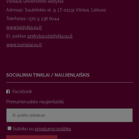
Vilniaus universiteto leidykla
Adresas: Saulėtekio al. 9, LT-01131 Vilnius, Lietuva
Telefonas +370 5 236 6044
www.leidykla.vu.lt
El. paštas
prekyba@leidykla.vu.lt
www.zurnalai.vu.lt
SOCIALINIAI TINKLAI / NAUJIENLAIŠKIS
Facebook
Prenumeruokite naujienlaiškį
Sutinku su
privatumo politika