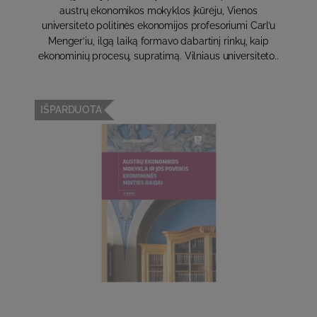
austrų ekonomikos mokyklos įkūrėju, Vienos
universiteto politinės ekonomijos profesoriumi Carl’u
Menger’iu, ilgą laiką formavo dabartinį rinkų, kaip
ekonominių procesų, supratimą. Vilniaus universiteto..
IŠPARDUOTA