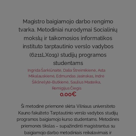
Magistro baigiamojo darbo rengimo
tvarka. Metodiniai nurodymai Socialinių
mokslų ir taikomosios informatikos
instituto tarptautinio verslo vadybos
(6211LX019) studijų programos
studentams
Ingrida Šarkiūnaitė
,
Dalia Štreimikienė
,
Asta
Mikalauskienė
,
Edmundas Jasinskas
,
Indrė
Šikšnelytė-Butkienė
,
Saulius Masteika
,
Remigijus Čiegis
0.00€
Ši metodinė priemonė skirta Vilniaus universiteto
Kauno fakulteto Tarptautinio verslo vadybos studijų
programos baigiamojo kurso studentams. Metodinės
priemonės tikslas – supažindinti magistrantus su
baigiamojo darbo metodiniais reikalavimais ir