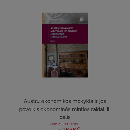
Austrų ekonomikos mokykla ir jos
poveikis ekonominės minties raidai. III
dalis
Remigijus Čiegis
28.18€