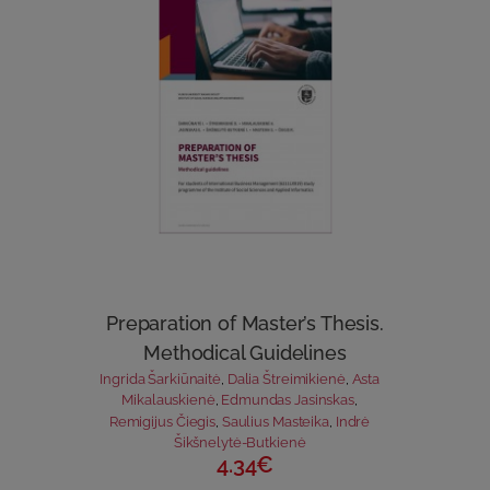
Preparation of Master’s Thesis.
Methodical Guidelines
Ingrida Šarkiūnaitė
,
Dalia Štreimikienė
,
Asta
Mikalauskienė
,
Edmundas Jasinskas
,
Remigijus Čiegis
,
Saulius Masteika
,
Indrė
Šikšnelytė-Butkienė
4.34€