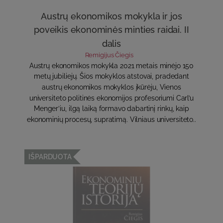
Austrų ekonomikos mokykla ir jos
poveikis ekonominės minties raidai. II
dalis
Remigijus Čiegis
Austrų ekonomikos mokykla 2021 metais minėjo 150
metų jubiliejų. Šios mokyklos atstovai, pradedant
austrų ekonomikos mokyklos įkūrėju, Vienos
universiteto politinės ekonomijos profesoriumi Carl’u
Menger’iu, ilgą laiką formavo dabartinį rinkų, kaip
ekonominių procesų, supratimą. Vilniaus universiteto..
IŠPARDUOTA