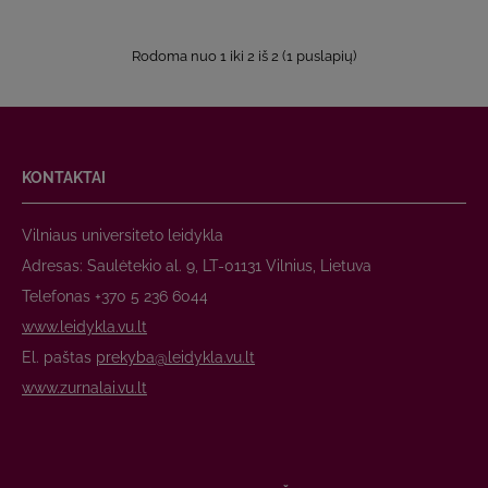
Rodoma nuo 1 iki 2 iš 2 (1 puslapių)
KONTAKTAI
Vilniaus universiteto leidykla
Adresas: Saulėtekio al. 9, LT-01131 Vilnius, Lietuva
Telefonas +370 5 236 6044
www.leidykla.vu.lt
El. paštas
prekyba@leidykla.vu.lt
www.zurnalai.vu.lt