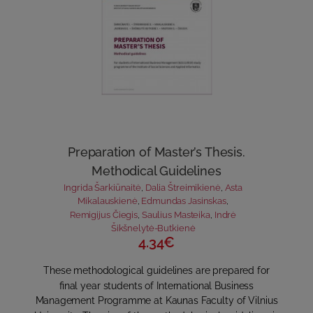
Preparation of Master’s Thesis.
Methodical Guidelines
Ingrida Šarkiūnaitė
,
Dalia Štreimikienė
,
Asta
Mikalauskienė
,
Edmundas Jasinskas
,
Remigijus Čiegis
,
Saulius Masteika
,
Indrė
Šikšnelytė-Butkienė
4.34€
These methodological guidelines are prepared for
final year students of International Business
Management Programme at Kaunas Faculty of Vilnius