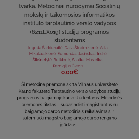
tvarka. Metodiniai nurodymai Socialinių
mokslų ir taikomosios informatikos
instituto tarptautinio verslo vadybos
(6211LX019) studijų programos
studentams
Ingrida Šarkiūnaitė
,
Dalia Štreimikienė
,
Asta
Mikalauskienė
,
Edmundas Jasinskas
,
Indrė
Šikšnelytė-Butkienė
,
Saulius Masteika
,
Remigijus Čiegis
0.00€
Ši metodinė priemonė skirta Vilniaus universiteto
Kauno fakulteto Tarptautinio verslo vadybos studijų
programos baigiamojo kurso studentams. Metodinės
priemonės tikslas – supažindinti magistrantus su
baigiamojo darbo metodiniais reikalavimais ir
suformuoti magistro baigiamojo darbo rengimo
įgūdžius...