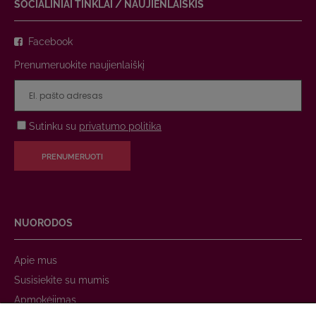
SOCIALINIAI TINKLAI / NAUJIENLAIŠKIS
Facebook
Prenumeruokite naujienlaiškį
Sutinku su
privatumo politika
PRENUMERUOTI
NUORODOS
Apie mus
Susisiekite su mumis
Apmokėjimas