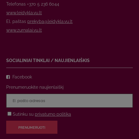
Telefonas +370 5 236 6044
www.leidykla.vu.lt
El. paštas
prekyba@leidykla.vu.lt
www.zurnalai.vu.lt
SOCIALINIAI TINKLAI / NAUJIENLAIŠKIS
Facebook
Prenumeruokite naujienlaiškį
Sutinku su
privatumo politika
PRENUMERUOTI