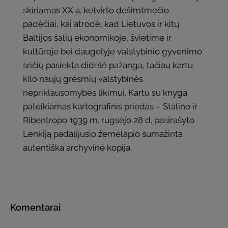
skiriamas XX a. ketvirto dešimtmečio
padėčiai, kai atrodė, kad Lietuvos ir kitų
Baltijos šalių ekonomikoje, švietime ir
kultūroje bei daugelyje valstybinio gyvenimo
sričių pasiekta didelė pažanga, tačiau kartu
kilo naujų grėsmių valstybinės
nepriklausomybės likimui. Kartu su knyga
pateikiamas kartografinis priedas – Stalino ir
Ribentropo 1939 m. rugsėjo 28 d. pasirašyto
Lenkiją padalijusio žemėlapio sumažinta
autentiška archyvinė kopija.
Komentarai