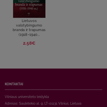
Lietuvos
valstybingumo
branda ir trapumas
(1918–1940...
2.58€
KONTAKTAI
Vilniaus universiteto leidykla
Adresas: Saulėtekio al. 9, LT-01131 Vilnius, Lietuva