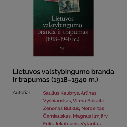
Lietuvos valstybingumo branda
ir trapumas (1918–1940 m.)
Autoriai
Saulius Kaubrys
,
Arūnas
Vyšniauskas
,
Vilma Bukaitė
,
Zenonas Butkus
,
Norbertas
Černiauskas
,
Magnus Ilmjärv
,
Ēriks Jēkabsons
,
Vytautas