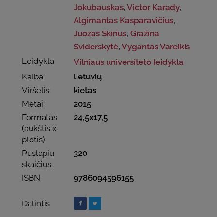
Jokubauskas
,
Victor Karady
,
Algimantas Kasparavičius
,
Juozas Skirius
,
Gražina
Sviderskytė
,
Vygantas Vareikis
Leidykla
Vilniaus universiteto leidykla
Kalba:
lietuvių
Viršelis:
kietas
Metai:
2015
Formatas
24,5x17,5
(aukštis x
plotis):
Puslapių
320
skaičius:
ISBN
9786094596155
Dalintis