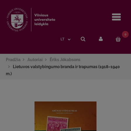
Navi
0
LT
Pradžia
Autoriai
Ēriks Jēkabsons
Lietuvos valstybingumo branda ir trapumas (1918–1940
m.)