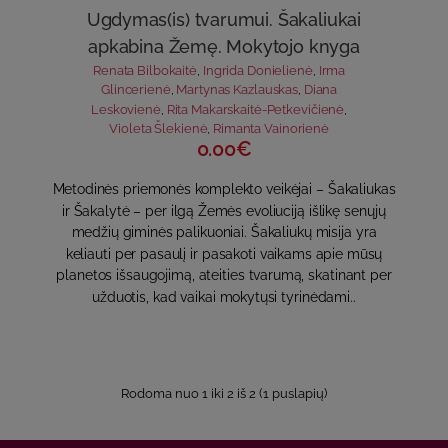
Ugdymas(is) tvarumui. Šakaliukai
apkabina Žemę. Mokytojo knyga
Renata Bilbokaitė
,
Ingrida Donielienė
,
Irma
Glincerienė
,
Martynas Kazlauskas
,
Diana
Leskovienė
,
Rita Makarskaitė-Petkevičienė
,
Violeta Šlekienė
,
Rimanta Vainorienė
0.00€
Metodinės priemonės komplekto veikėjai – Šakaliukas
ir Šakalytė – per ilgą Žemės evoliuciją išlikę senųjų
medžių giminės palikuoniai. Šakaliukų misija yra
keliauti per pasaulį ir pasakoti vaikams apie mūsų
planetos išsaugojimą, ateities tvarumą, skatinant per
užduotis, kad vaikai mokytųsi tyrinėdami..
Rodoma nuo 1 iki 2 iš 2 (1 puslapių)