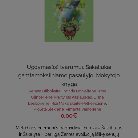
Ugdymas(is) tvarumui. Šakaliukai
gamtamoksliniame pasaulyje. Mokytojo
knyga
Renata Bilbokaitė
,
Ingrida Donielienė
,
Irma
Glincerienė
,
Martynas Kazlauskas
,
Diana
Leskovienė
,
Rita Makarskaitė-Petkevičienė
,
Violeta Šlekienė
,
Rimanta Vainorienė
0.00€
Metodinės priemonės pagrindiniai herojai – Šakaliukas
ir Šakalytė – per ilgą Žemės evoliuciją išlikę senųjų