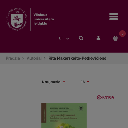
Navi
0
LT
Pradžia
Autoriai
Rita Makarskaitė-Petkevičienė