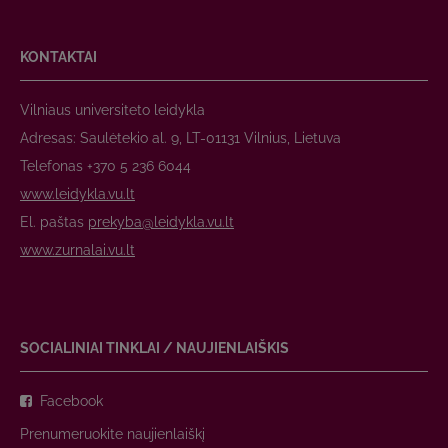
KONTAKTAI
Vilniaus universiteto leidykla
Adresas: Saulėtekio al. 9, LT-01131 Vilnius, Lietuva
Telefonas +370 5 236 6044
www.leidykla.vu.lt
El. paštas
prekyba@leidykla.vu.lt
www.zurnalai.vu.lt
SOCIALINIAI TINKLAI / NAUJIENLAIŠKIS
Facebook
Prenumeruokite naujienlaiškį