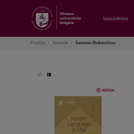
Spausdintos
Spausdintos
Pradžia
Autoriai
Šarūnas Rinkevičius