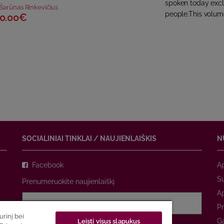
spoken today excl
Šarūnas Rinkevičius
people.This volume
0.00€
SOCIALINIAI TINKLAI / NAUJIENLAIŠKIS
N
Facebook
A
Su
Prenumeruokite naujienlaiškį
A
Pr
rinį bei
Ga
Leisti visus slapukus