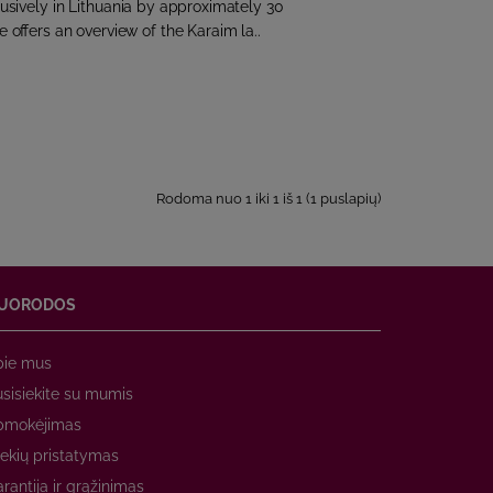
usively in Lithuania by approximately 30
 offers an overview of the Karaim la..
Rodoma nuo 1 iki 1 iš 1 (1 puslapių)
UORODOS
pie mus
sisiekite su mumis
pmokėjimas
ekių pristatymas
rantija ir grąžinimas