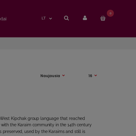
0
0
tai
tai
LT
LT
c West Kipchak group language that reached
r with the Karaim community in the 14th century
 preserved, used by the Karaims and still is