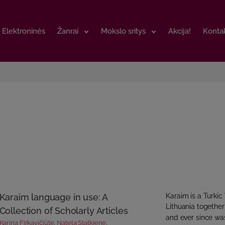
Elektroninės
Elektroninės
Žanrai
Žanrai
Mokslo sritys
Mokslo sritys
Akcija!
Akcija!
Kontak
Kontak
Karaim language in use: A
Karaim is a Turki
Lithuania togethe
Collection of Scholarly Articles
and ever since was
Karina Firkavičiūtė
,
Natela Statkienė
,