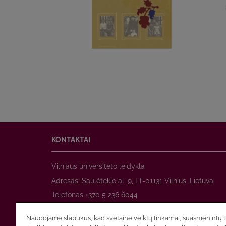
KONTAKTAI
Vilniaus universiteto leidykla
Adresas: Saulėtekio al. 9, LT-01131 Vilnius, Lietuva
Telefonas +370 5 236 6044
www.leidykla.vu.lt
Naudojame slapukus, kad svetainė veiktų tinkamai, suasmenintų tu
El. paštas
prekyba@leidykla.vu.lt