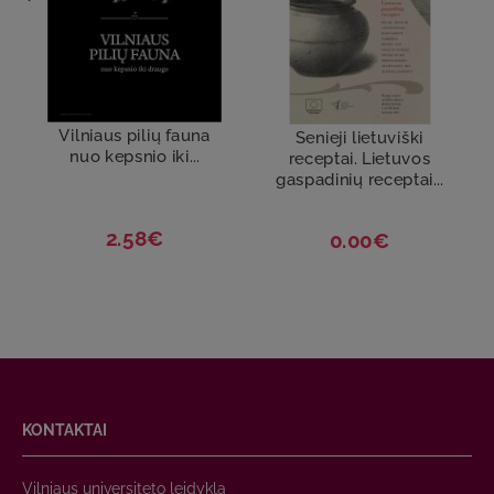
Vilniaus pilių fauna
Senieji lietuviški
nuo kepsnio iki...
receptai. Lietuvos
gaspadinių receptai...
2.58€
0.00€
KONTAKTAI
Vilniaus universiteto leidykla