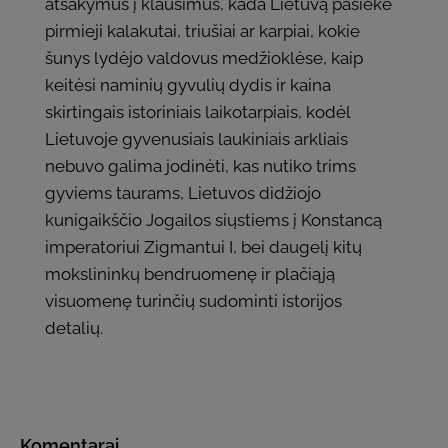
atsakymus į klausimus, kada Lietuvą pasiekė
pirmieji kalakutai, triušiai ar karpiai, kokie
šunys lydėjo valdovus medžioklėse, kaip
keitėsi naminių gyvulių dydis ir kaina
skirtingais istoriniais laikotarpiais, kodėl
Lietuvoje gyvenusiais laukiniais arkliais
nebuvo galima jodinėti, kas nutiko trims
gyviems taurams, Lietuvos didžiojo
kunigaikščio Jogailos siųstiems į Konstancą
imperatoriui Zigmantui I, bei daugelį kitų
mokslininkų bendruomenę ir plačiąją
visuomenę turinčių sudominti istorijos
detalių.
Komentarai