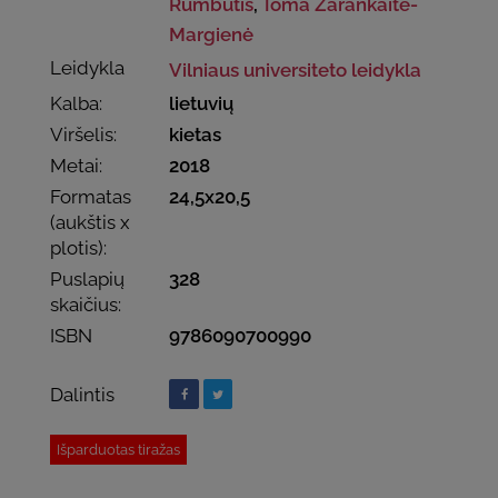
Rumbutis
,
Toma Zarankaitė-
Margienė
Leidykla
Vilniaus universiteto leidykla
Kalba:
lietuvių
Viršelis:
kietas
Metai:
2018
Formatas
24,5x20,5
(aukštis x
plotis):
Puslapių
328
skaičius:
ISBN
9786090700990
Dalintis
Išparduotas tiražas