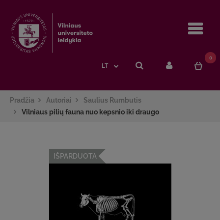
Navi
0
LT
Pradžia
Autoriai
Saulius Rumbutis
Vilniaus pilių fauna nuo kepsnio iki draugo
IŠPARDUOTA