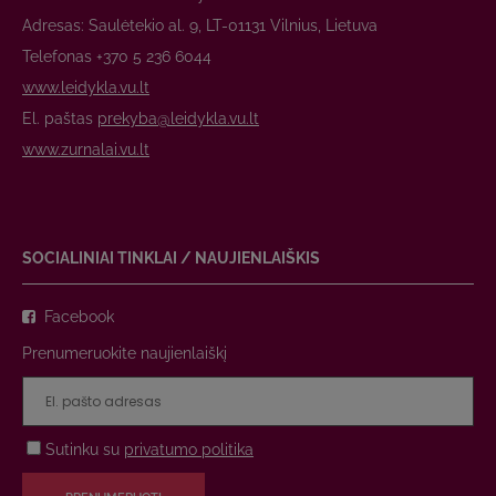
Adresas: Saulėtekio al. 9, LT-01131 Vilnius, Lietuva
Telefonas +370 5 236 6044
www.leidykla.vu.lt
El. paštas
prekyba@leidykla.vu.lt
www.zurnalai.vu.lt
SOCIALINIAI TINKLAI / NAUJIENLAIŠKIS
Facebook
Prenumeruokite naujienlaiškį
Sutinku su
privatumo politika