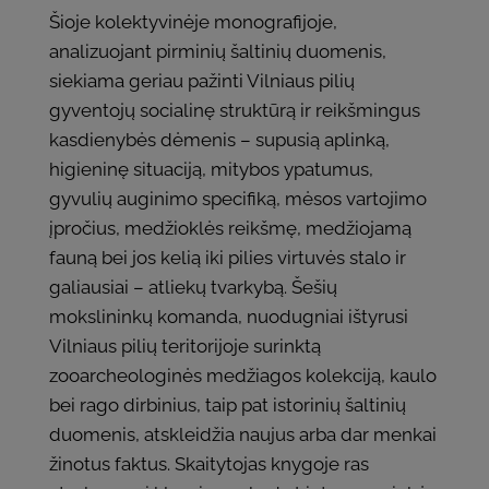
Šioje kolektyvinėje monografijoje,
analizuojant pirminių šaltinių duomenis,
siekiama geriau pažinti Vilniaus pilių
gyventojų socialinę struktūrą ir reikšmingus
kasdienybės dėmenis – supusią aplinką,
higieninę situaciją, mitybos ypatumus,
gyvulių auginimo specifiką, mėsos vartojimo
įpročius, medžioklės reikšmę, medžiojamą
fauną bei jos kelią iki pilies virtuvės stalo ir
galiausiai – atliekų tvarkybą. Šešių
mokslininkų komanda, nuodugniai ištyrusi
Vilniaus pilių teritorijoje surinktą
zooarcheologinės medžiagos kolekciją, kaulo
bei rago dirbinius, taip pat istorinių šaltinių
duomenis, atskleidžia naujus arba dar menkai
žinotus faktus. Skaitytojas knygoje ras