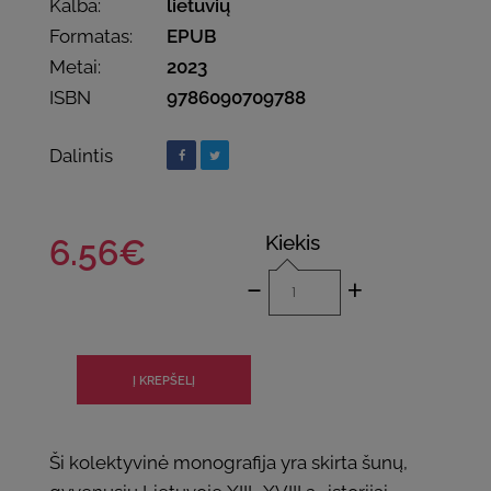
Kalba:
lietuvių
Formatas:
EPUB
Metai:
2023
ISBN
9786090709788
Dalintis
Kiekis
6.56€
-
+
Ši kolektyvinė monografija yra skirta šunų,