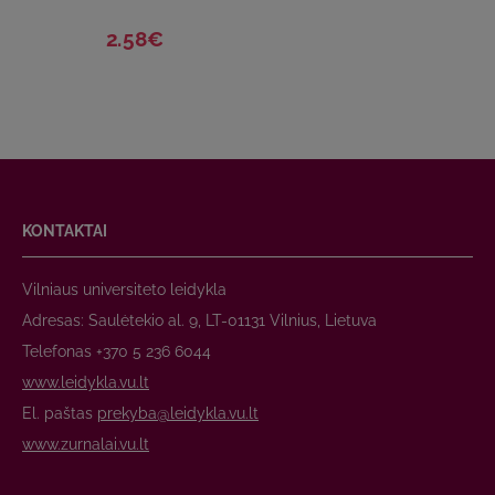
2.58€
KONTAKTAI
Vilniaus universiteto leidykla
Adresas: Saulėtekio al. 9, LT-01131 Vilnius, Lietuva
Telefonas +370 5 236 6044
www.leidykla.vu.lt
El. paštas
prekyba@leidykla.vu.lt
www.zurnalai.vu.lt