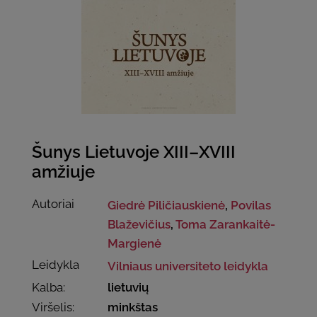
Šunys Lietuvoje XIII–XVIII
amžiuje
Autoriai
Giedrė Piličiauskienė
,
Povilas
Blaževičius
,
Toma Zarankaitė-
Margienė
Leidykla
Vilniaus universiteto leidykla
Kalba:
lietuvių
Viršelis:
minkštas