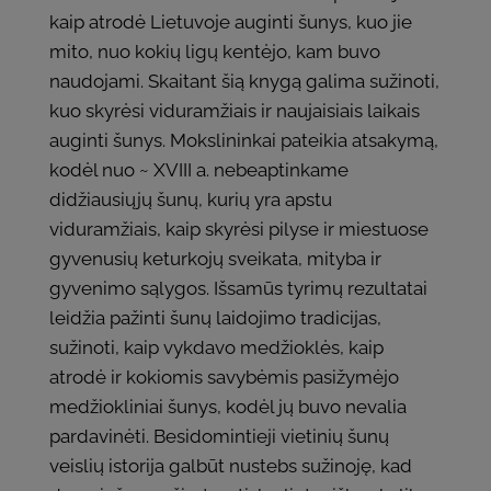
kaip atrodė Lietuvoje auginti šunys, kuo jie
mito, nuo kokių ligų kentėjo, kam buvo
naudojami. Skaitant šią knygą galima sužinoti,
kuo skyrėsi viduramžiais ir naujaisiais laikais
auginti šunys. Mokslininkai pateikia atsakymą,
kodėl nuo ~ XVIII a. nebeaptinkame
didžiausiųjų šunų, kurių yra apstu
viduramžiais, kaip skyrėsi pilyse ir miestuose
gyvenusių keturkojų sveikata, mityba ir
gyvenimo sąlygos. Išsamūs tyrimų rezultatai
leidžia pažinti šunų laidojimo tradicijas,
sužinoti, kaip vykdavo medžioklės, kaip
atrodė ir kokiomis savybėmis pasižymėjo
medžiokliniai šunys, kodėl jų buvo nevalia
pardavinėti. Besidomintieji vietinių šunų
veislių istorija galbūt nustebs sužinoję, kad