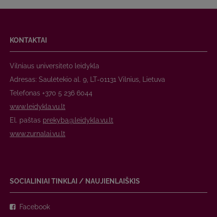
KONTAKTAI
Vilniaus universiteto leidykla
Adresas: Saulėtekio al. 9, LT-01131 Vilnius, Lietuva
Telefonas +370 5 236 6044
www.leidykla.vu.lt
El. paštas
prekyba@leidykla.vu.lt
www.zurnalai.vu.lt
SOCIALINIAI TINKLAI / NAUJIENLAIŠKIS
Facebook