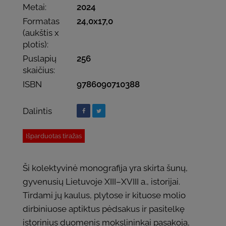
Metai:
2024
Formatas
24,0x17,0
(aukštis x
plotis):
Puslapių
256
skaičius:
ISBN
9786090710388
Dalintis
Išparduotas tiražas
Ši kolektyvinė monografija yra skirta šunų,
gyvenusių Lietuvoje XIII–XVIII a., istorijai.
Tirdami jų kaulus, plytose ir kituose molio
dirbiniuose aptiktus pėdsakus ir pasitelkę
istorinius duomenis mokslininkai pasakoja,