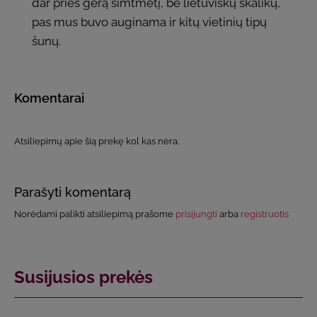
dar prieš gerą šimtmetį, be lietuviškų skalikų,
pas mus buvo auginama ir kitų vietinių tipų
šunų.
Komentarai
Atsiliepimų apie šią prekę kol kas nėra.
Parašyti komentarą
Norėdami palikti atsiliepimą prašome
prisijungti
arba
registruotis
Susijusios prekės