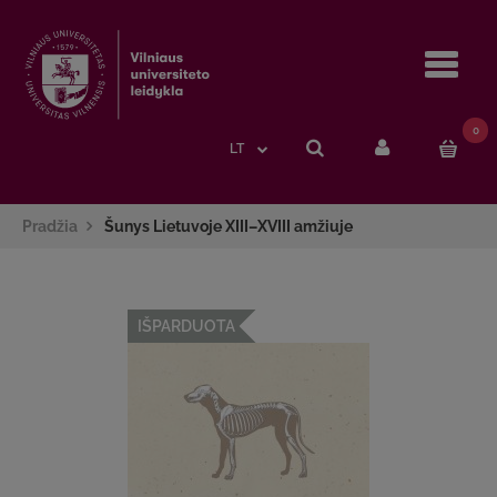
Navi
0
LT
Pradžia
Šunys Lietuvoje XIII–XVIII amžiuje
IŠPARDUOTA