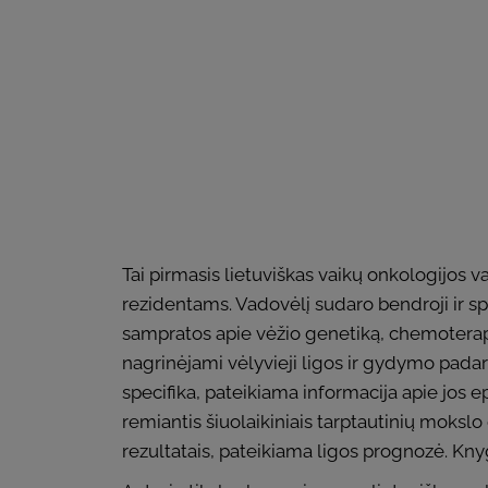
Tai pirmasis lietuviškas vaikų onkologijos 
rezidentams. Vadovėlį sudaro bendroji ir spe
sampratos apie vėžio genetiką, chemoterapij
nagrinėjami vėlyvieji ligos ir gydymo padar
specifika, pateikiama informacija apie jos 
remiantis šiuolaikiniais tarptautinių mokslo
rezultatais, pateikiama ligos prognozė. Kny