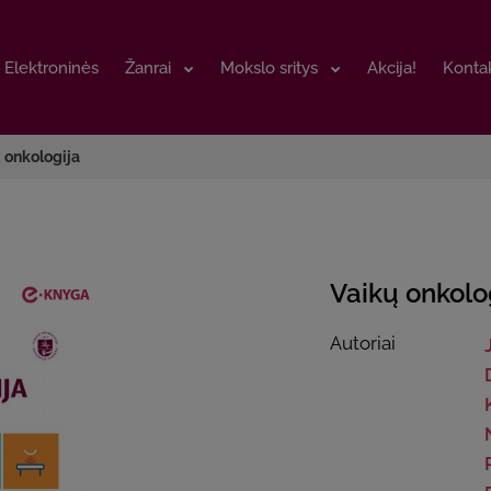
Elektroninės
Elektroninės
Žanrai
Žanrai
Mokslo sritys
Mokslo sritys
Akcija!
Akcija!
Kontak
Kontak
 onkologija
Vaikų onkolo
Autoriai