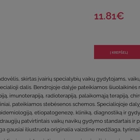
11.81€
vadovėlis, skirtas įvairių specialybių vaikų gydytojams, 
cialioji dalis. Bendrojoje dalyje pateikiamos šiuolaikinės
ą, imunoterapiją, radioterapiją, palaikomąją terapiją, chi
iniai, pateikiamos stebėsenos schemos. Specialiojoje daly
epidemiologiją, etiopatogenezę, kliniką, diagnostiką ir g
 draugijų patvirtintais vaikų navikų gydymo standartais ir 
ga gausiai iliustruota originalia vaizdine medžiaga, tyrima