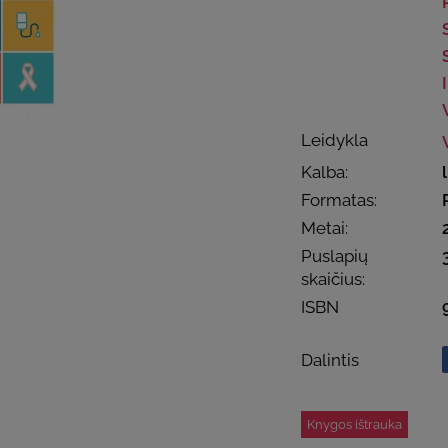
Leidykla
Kalba:
Formatas:
Metai:
Puslapių
skaičius:
ISBN
Dalintis
Knygos ištrauka