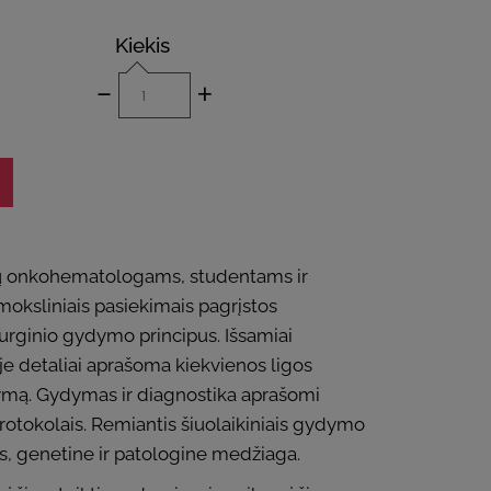
Kiekis
-
+
vaikų onkohematologams, studentams ir
 moksliniais pasiekimais pagrįstos
rurginio gydymo principus. Išsamiai
je detaliai aprašoma kiekvienos ligos
ydymą. Gydymas ir diagnostika aprašomi
protokolais. Remiantis šiuolaikiniais gydymo
is, genetine ir patologine medžiaga.