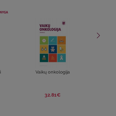
i
Vaikų onkologija
V
L
32.81€