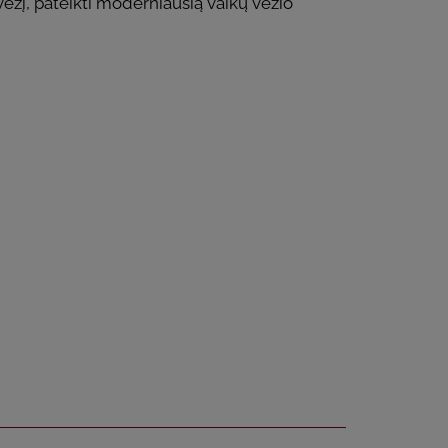
vėžį, pateikti moderniausią vaikų vėžio