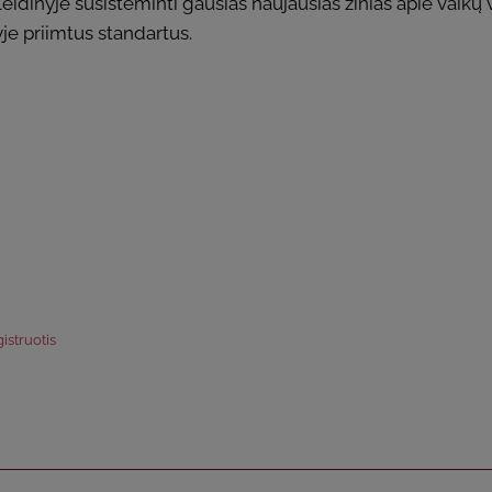
eidinyje susisteminti gausias naujausias žinias apie vaikų 
je priimtus standartus.
istruotis