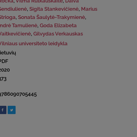
Ročka
,
Vilma Rutkauskaitė
,
Daiva
Sendiulienė
,
Sigita Stankevičienė
,
Marius
Strioga
,
Sonata Šaulytė-Trakymienė
,
Indrė Tamulienė
,
Goda Elizabeta
Vaitkevičienė
,
Gilvydas Verkauskas
Vilniaus universiteto leidykla
lietuvių
PDF
2020
373
9786090705445