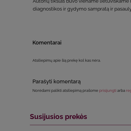
Autorių tikslas buvo viename lietuviškame l
diagnostikos ir gydymo sampratą ir pasauly
Komentarai
Atsiliepimų apie šią prekę kol kas nėra.
Parašyti komentarą
Norėdami palikti atsiliepimą prašome
prisijungti
arba
reg
Susijusios prekės