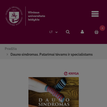
Navi
0
LT
Pradžia
Dauno sindromas. Patarimai tėvams ir specialistams