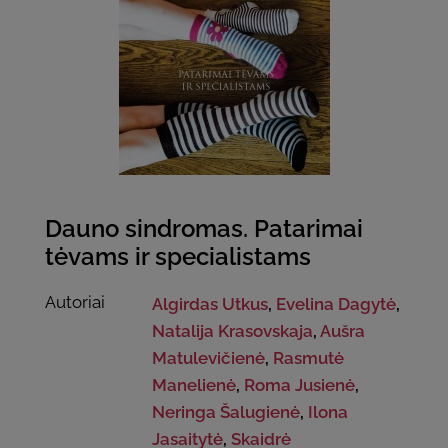
Dauno sindromas. Patarimai
tėvams ir specialistams
Autoriai
Algirdas Utkus
,
Evelina Dagytė
,
Natalija Krasovskaja
,
Aušra
Matulevičienė
,
Rasmutė
Manelienė
,
Roma Jusienė
,
Neringa Šalugienė
,
Ilona
Jasaitytė
,
Skaidrė