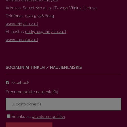
Vilniaus universiteto leidykla
Adresas: Saulėtekio al. 9, LT-01131 Vilnius, Lietuva
Telefonas +370 5 236 6044
www.leidykla.vu.lt
El. paštas
prekyba@leidykla.vu.lt
www.zurnalai.vu.lt
SOCIALINIAI TINKLAI / NAUJIENLAIŠKIS
Facebook
Prenumeruokite naujienlaiškį
Sutinku su
privatumo politika