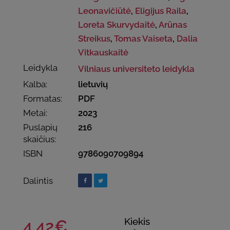
Leonavičiūtė
,
Eligijus Raila
,
Loreta Skurvydaitė
,
Arūnas
Streikus
,
Tomas Vaiseta
,
Dalia
Vitkauskaitė
Leidykla
Vilniaus universiteto leidykla
Kalba:
lietuvių
Formatas:
PDF
Metai:
2023
Puslapių
216
skaičius:
ISBN
9786090709894
Dalintis
Kiekis
4.42€