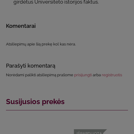
girdėtus Universiteto istorijos faktus.
Komentarai
Atsiliepimų apie šią prekę kol kas nėra.
Parašyti komentarą
Norėdami palikti atsiliepimą prašome
prisijungti
arba
registruotis
Susijusios prekės
IŠPARDUOTA