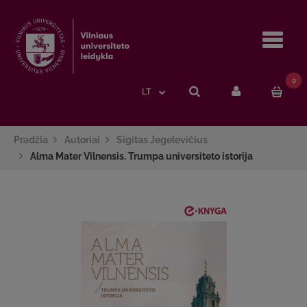
Navi
0
LT
Pradžia
Autoriai
Sigitas Jegelevičius
Alma Mater Vilnensis. Trumpa universiteto istorija