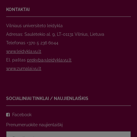
KONTAKTAI
Vilniaus universiteto leidykla
Adresas: Saulėtekio al. 9, LT-01131 Vilnius, Lietuva
Telefonas +370 5 236 6044
www.leidykla.vu.lt
El. paštas
prekyba@leidykla.vu.lt
www.zurnalai.vu.lt
SOCIALINIAI TINKLAI / NAUJIENLAIŠKIS
Facebook
Prenumeruokite naujienlaiškį