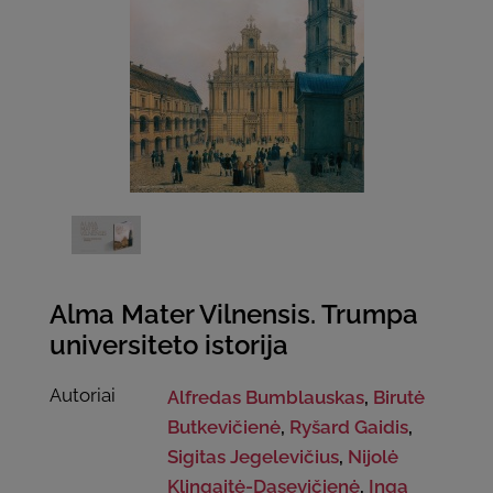
Alma Mater Vilnensis. Trumpa
universiteto istorija
Autoriai
Alfredas Bumblauskas
,
Birutė
Butkevičienė
,
Ryšard Gaidis
,
Sigitas Jegelevičius
,
Nijolė
Klingaitė-Dasevičienė
,
Inga