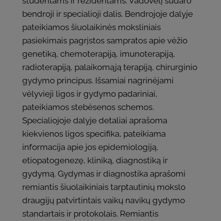
studentams ir rezidentams. Vadovėlį sudaro
bendroji ir specialioji dalis. Bendrojoje dalyje
pateikiamos šiuolaikinės moksliniais
pasiekimais pagrįstos sampratos apie vėžio
genetiką, chemoterapiją, imunoterapiją,
radioterapiją, palaikomąją terapiją, chirurginio
gydymo principus. Išsamiai nagrinėjami
vėlyvieji ligos ir gydymo padariniai,
pateikiamos stebėsenos schemos.
Specialiojoje dalyje detaliai aprašoma
kiekvienos ligos specifika, pateikiama
informacija apie jos epidemiologiją,
etiopatogenezę, kliniką, diagnostiką ir
gydymą. Gydymas ir diagnostika aprašomi
remiantis šiuolaikiniais tarptautinių mokslo
draugijų patvirtintais vaikų navikų gydymo
standartais ir protokolais. Remiantis