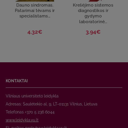
Dauno sindromas.
Krešėjimo sistemos
Patarimai tėvams ir
diagnostikos ir
specialistams...
gydymo
laboratorinė...
4.32€
3.94€
KONTAKTAI
Vilniaus universiteto leidykla
Adresas: Saulėtekio al. 9, LT-01131 Vilnius, Lietuva
Telefonas +370 5 236 6044
www.leidykla.vu.lt
El. paštas
prekyba@leidykla.vu.lt