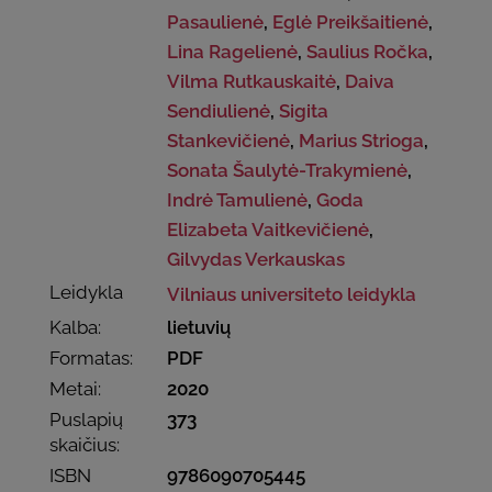
Pasaulienė
,
Eglė Preikšaitienė
,
Lina Ragelienė
,
Saulius Ročka
,
Vilma Rutkauskaitė
,
Daiva
Sendiulienė
,
Sigita
Stankevičienė
,
Marius Strioga
,
Sonata Šaulytė-Trakymienė
,
Indrė Tamulienė
,
Goda
Elizabeta Vaitkevičienė
,
Gilvydas Verkauskas
Leidykla
Vilniaus universiteto leidykla
Kalba:
lietuvių
Formatas:
PDF
Metai:
2020
Puslapių
373
skaičius:
ISBN
9786090705445