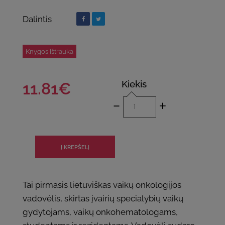
Dalintis
Knygos ištrauka
Kiekis
11.81€
-
+
Tai pirmasis lietuviškas vaikų onkologijos
vadovėlis, skirtas įvairių specialybių vaikų
gydytojams, vaikų onkohematologams,