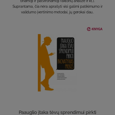
tiriamoji ir patvirtinamoji faktorių analizė ir kt.).
Suprantama, čia nėra aprašyti visi galimi patikimumo ir
validumo įvertinimo metodai, jų gerokai dau..
Paauglio įtaka tėvų sprendimui pirkti