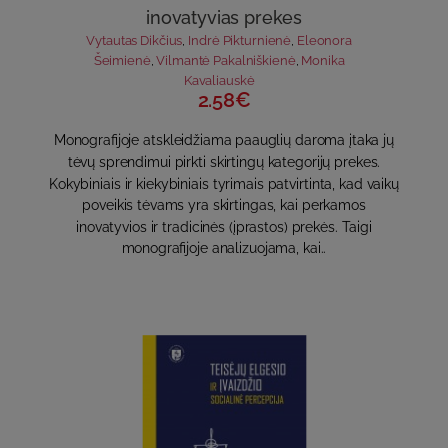
inovatyvias prekes
Vytautas Dikčius
,
Indrė Pikturnienė
,
Eleonora
Šeimienė
,
Vilmantė Pakalniškienė
,
Monika
Kavaliauskė
2.58€
Monografijoje atskleidžiama paauglių daroma įtaka jų
tėvų sprendimui pirkti skirtingų kategorijų prekes.
Kokybiniais ir kiekybiniais tyrimais patvirtinta, kad vaikų
poveikis tėvams yra skirtingas, kai perkamos
inovatyvios ir tradicinės (įprastos) prekės. Taigi
monografijoje analizuojama, kai..