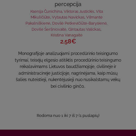
percepcija
Ksenija Čunichina
,
Viktoras Justickis
,
Vita
Mikuličiūtė
,
Vytautas Navickas
,
Vilmantė
Pakalniškienė
,
Dovilė Petkevičiūtė-Barysienė
,
Dovilė Šeršniovaitė
,
Gintautas Valickas
,
Kristina Vanagaitė
2.58€
Monografijoje analizuojami procedūrinio teisingumo
tyrimai, teisėjų elgesio atitiktis procedūrinio teisingumo
reikalavimams Lietuvos baudžiamojoje, civilinėje ir
administracinėje justicijoje, nagrinėjama, kaip mūsų
šalies nuteistieji, nukentėjusieji nuo nusikalstamų veikų
bei civilinio ginčo..
Rodoma nuo 1 iki 7 iš 7 (1 puslapių)