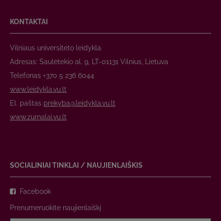
KONTAKTAI
Vilniaus universiteto leidykla
Adresas: Saulėtekio al. 9, LT-01131 Vilnius, Lietuva
Telefonas +370 5 236 6044
www.leidykla.vu.lt
El. paštas
prekyba@leidykla.vu.lt
www.zurnalai.vu.lt
SOCIALINIAI TINKLAI / NAUJIENLAIŠKIS
Facebook
Prenumeruokite naujienlaiškį