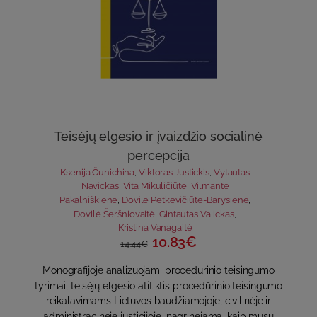
Teisėjų elgesio ir įvaizdžio socialinė
percepcija
Ksenija Čunichina
,
Viktoras Justickis
,
Vytautas
Navickas
,
Vita Mikuličiūtė
,
Vilmantė
Pakalniškienė
,
Dovilė Petkevičiūtė-Barysienė
,
Dovilė Šeršniovaitė
,
Gintautas Valickas
,
Kristina Vanagaitė
10.83€
14.44€
Monografijoje analizuojami procedūrinio teisingumo
tyrimai, teisėjų elgesio atitiktis procedūrinio teisingumo
reikalavimams Lietuvos baudžiamojoje, civilinėje ir
administracinėje justicijoje, nagrinėjama, kaip mūsų