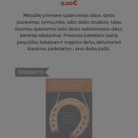
0.00€
Metodinę priemonę sudaro kelios dalys: darbo
planavimas, tyrimų etika, rašto darbo struktūra, toliau
išsamiau aptariamos rašto darbo sudedamosios dalys,
bendrieji reikalavimai. Prieduose pateikiami įvairūs
pavyzdžiai, bakalauro ir magistro darbų skirtumai bei
klausimai, padedantys į savo darbą pažiū..
IŠPARDUOTA