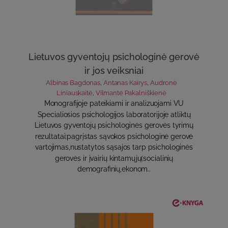
Lietuvos gyventojų psichologinė gerovė
ir jos veiksniai
Albinas Bagdonas
,
Antanas Kairys
,
Audronė
Liniauskaitė
,
Vilmantė Pakalniškienė
Monografijoje pateikiami ir analizuojami VU
Specialiosios psichologijos laboratorijoje atliktų
Lietuvos gyventojų psichologinės gerovės tyrimų
rezultatai:pagrįstas sąvokos psichologinė gerovė
vartojimas,nustatytos sąsajos tarp psichologinės
gerovės ir įvairių kintamųjų(socialinių
demografinių,ekonom..