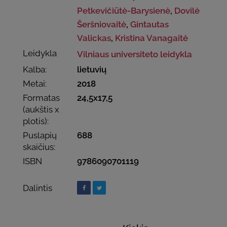
Petkevičiūtė-Barysienė
,
Dovilė
Šeršniovaitė
,
Gintautas
Valickas
,
Kristina Vanagaitė
Leidykla
Vilniaus universiteto leidykla
Kalba:
lietuvių
Metai:
2018
Formatas
24,5x17,5
(aukštis x
plotis):
Puslapių
688
skaičius:
ISBN
9786090701119
Dalintis