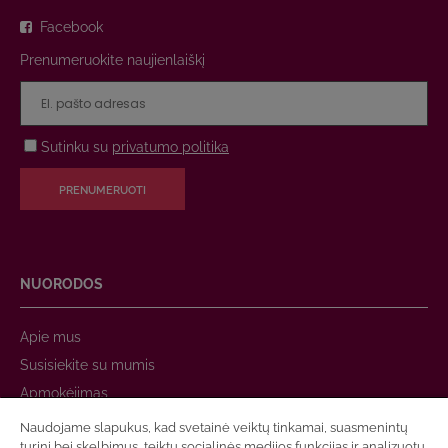
Facebook
Prenumeruokite naujienlaiškį
Sutinku su
privatumo politika
PRENUMERUOTI
NUORODOS
Apie mus
Susisiekite su mumis
Apmokėjimas
Prekių pristatymas
Naudojame slapukus, kad svetainė veiktų tinkamai, suasmenintų
turinį bei skelbimus, teiktų socialinės medijos funkcijas ir analizuotų