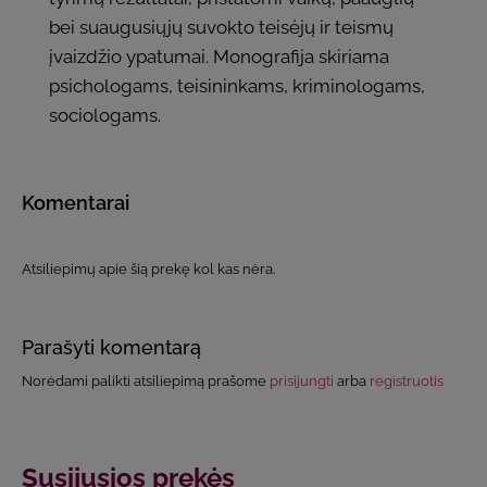
bei suaugusiųjų suvokto teisėjų ir teismų
įvaizdžio ypatumai. Monografija skiriama
psichologams, teisininkams, kriminologams,
sociologams.
Komentarai
Atsiliepimų apie šią prekę kol kas nėra.
Parašyti komentarą
Norėdami palikti atsiliepimą prašome
prisijungti
arba
registruotis
Susijusios prekės