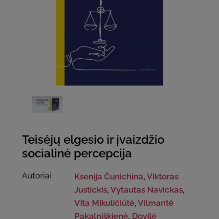
Teisėjų elgesio ir įvaizdžio
socialinė percepcija
Autoriai
Ksenija Čunichina
,
Viktoras
Justickis
,
Vytautas Navickas
,
Vita Mikuličiūtė
,
Vilmantė
Pakalniškienė
,
Dovilė