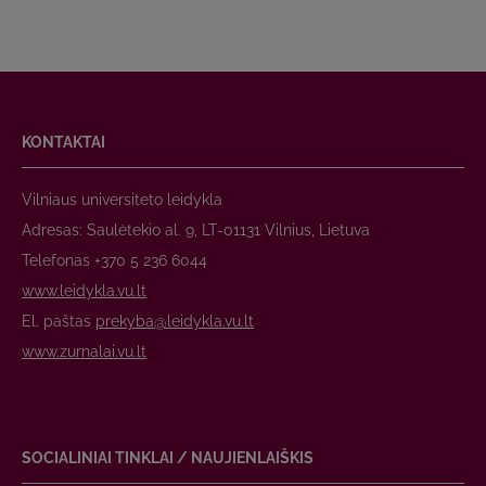
KONTAKTAI
Vilniaus universiteto leidykla
Adresas: Saulėtekio al. 9, LT-01131 Vilnius, Lietuva
Telefonas +370 5 236 6044
www.leidykla.vu.lt
El. paštas
prekyba@leidykla.vu.lt
www.zurnalai.vu.lt
SOCIALINIAI TINKLAI / NAUJIENLAIŠKIS