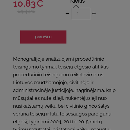
Kiekis
10.83€
-
+
14.44€
Monografijoje analizuojami procedūrinio
teisingumo tyrimai, teisėjų elgesio atitiktis
procedūrinio teisingumo reikalavimams
Lietuvos baudžiamojoje, civilinėje ir
administracinėje justicijoje, nagrinėjama, kaip
mūsų šalies nuteistieji, nukentėjusieji nuo
nusikalstamų veikų bei civilinio ginčo šalys
vertina teisėjų ir kitų teisėsaugos pareigūnų
elgesį, lyginami 2004, 2011 ir 2015 metų
tyrimų rezultatai, pristatomi vaikų, paauglių