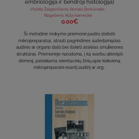
embriologija ir bendroji histologija)
Violeta Žalgevičienė
,
Renata Šimkūnaitė-
Rizgelienė
,
Rūta Karneckė
0.00€
Ši metodinė mokymo priemonė padės stebėti
mikropreparatus, atrasti pagrindines sudedamąsias
audinio ar organo dalis bei išskirti atskiras smulkesnes
struktūras. Priemonėje nurodoma, į ką svarbu atkreipti
dėmesį, pateikiama orientacinių žinių apie kiekvieną
mikropreparate esantį audinį ar org..