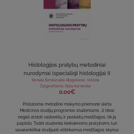
Histologijos pratybų metodiniai
nurodymai (specialioji histologija) II
Renata Šimkūnaitė-Rizgelienė
,
Violeta
Žalgevičienė
,
Rūta Karneckė
0.00€
Pristatoma metodinė mokymo priemonė skirta
Medicinos studijų programos studentams. Ji tikrai
negali atstoti vadovėlių ir paskaitų medžiagos, tik ją
papildo. Todėl studentai kiekvienoms pratyboms turi
savarankiškai studijuoti atitinkamus medžiagos skyrius