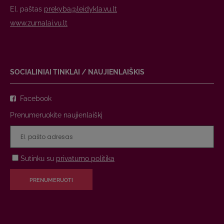
El. paštas
prekyba@leidykla.vu.lt
www.zurnalai.vu.lt
SOCIALINIAI TINKLAI / NAUJIENLAIŠKIS
Facebook
Prenumeruokite naujienlaiškį
Sutinku su
privatumo politika
PRENUMERUOTI