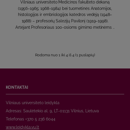
Vilniaus universiteto Medicinos fakulteto dekaną
(1956–1965; 1968–1984) bei tuometinės Anatomijos,
histologijos ir embriologijos katedros vedėją (1948–
1988) – profesorių Salezijų Pavilonį (1919–1998).
Artėjant Profesoriaus 100-osioms gimimo metinėms ..
Rodoma nuo 1 iki 4 iš 4 (1 puslapių)
KONTAKTAI
Vilniaus universiteto leidykla
Adresas: Saulėtekio al. 9, LT-01131 Vilnius, Lietuva
Telefonas +370 5 236 6044
www.leidykla.vu.lt