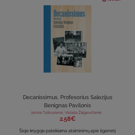
Decanissimus. Profesorius Salezijus
Benignas Pavilonis
Janina Tutkuvienė
,
Violeta Žalgevičienė
2.58€
Šioje knygoje pateikiama atsiminimų apie ilgametį