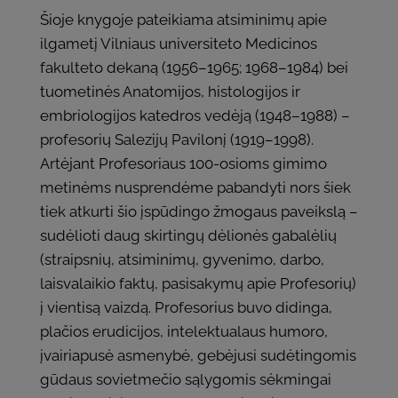
Šioje knygoje pateikiama atsiminimų apie
ilgametį Vilniaus universiteto Medicinos
fakulteto dekaną (1956–1965; 1968–1984) bei
tuometinės Anatomijos, histologijos ir
embriologijos katedros vedėją (1948–1988) –
profesorių Salezijų Pavilonį (1919–1998).
Artėjant Profesoriaus 100-osioms gimimo
metinėms nusprendėme pabandyti nors šiek
tiek atkurti šio įspūdingo žmogaus paveikslą –
sudėlioti daug skirtingų dėlionės gabalėlių
(straipsnių, atsiminimų, gyvenimo, darbo,
laisvalaikio faktų, pasisakymų apie Profesorių)
į vientisą vaizdą. Profesorius buvo didinga,
plačios erudicijos, intelektualaus humoro,
įvairiapusė asmenybė, gebėjusi sudėtingomis
gūdaus sovietmečio sąlygomis sėkmingai