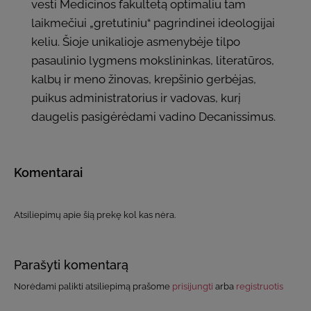
vesti Medicinos fakultetą optimaliu tam
laikmečiui „gretutiniu“ pagrindinei ideologijai
keliu. Šioje unikalioje asmenybėje tilpo
pasaulinio lygmens mokslininkas, literatūros,
kalbų ir meno žinovas, krepšinio gerbėjas,
puikus administratorius ir vadovas, kurį
daugelis pasigėrėdami vadino Decanissimus.
Komentarai
Atsiliepimų apie šią prekę kol kas nėra.
Parašyti komentarą
Norėdami palikti atsiliepimą prašome
prisijungti
arba
registruotis