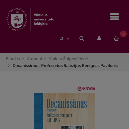
Navi
0
LT
Pradžia
Autoriai
Violeta Žalgevičienė
Decanissimus. Profesorius Salezijus Benignas Pavilonis