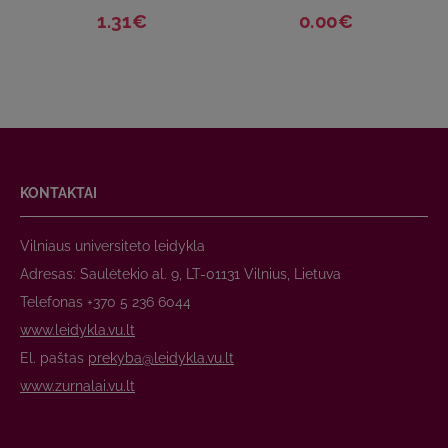
1.31€
0.00€
KONTAKTAI
Vilniaus universiteto leidykla
Adresas: Saulėtekio al. 9, LT-01131 Vilnius, Lietuva
Telefonas +370 5 236 6044
www.leidykla.vu.lt
El. paštas
prekyba@leidykla.vu.lt
www.zurnalai.vu.lt