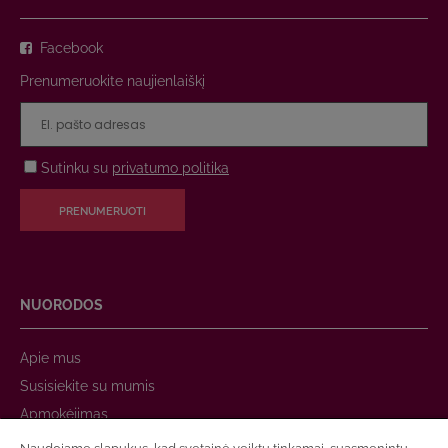
Facebook
Prenumeruokite naujienlaiškį
Sutinku su
privatumo politika
PRENUMERUOTI
NUORODOS
Apie mus
Susisiekite su mumis
Apmokėjimas
Prekių pristatymas