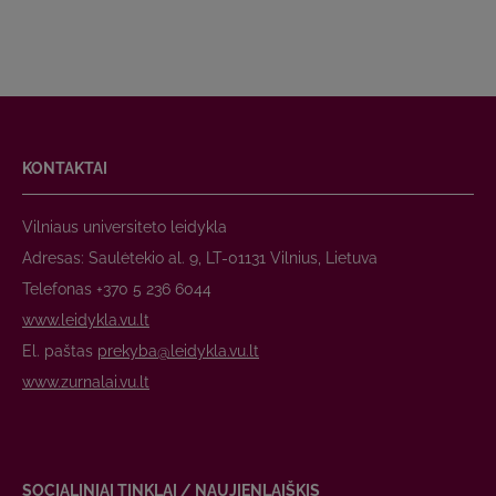
KONTAKTAI
Vilniaus universiteto leidykla
Adresas: Saulėtekio al. 9, LT-01131 Vilnius, Lietuva
Telefonas +370 5 236 6044
www.leidykla.vu.lt
El. paštas
prekyba@leidykla.vu.lt
www.zurnalai.vu.lt
SOCIALINIAI TINKLAI / NAUJIENLAIŠKIS