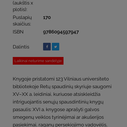
(aukštis x
plotis):
Puslapių
170
skaičius:
ISBN
9786094597947
Dalintis
Laikinai neturime sandėlyje
Knygoje pristatomi 123 Vilniaus universiteto
bibliotekoje Retų spaudinių skyriuje saugomi
XV–XX a. leidiniai, kuriuose atsiskleidžia
intriguojantis senųjų spausdintinių knygų
pasaulis: XVI a. knygose aprašyti galvos
smegenų veiklos tyrinėjimai ar akušerijos
pasiekimai, raganų persekiojimo vadovėlis,