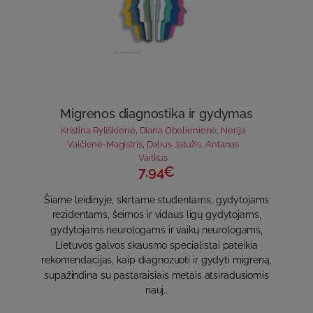
Migrenos diagnostika ir gydymas
Kristina Ryliškienė
,
Diana Obelienienė
,
Nerija
Vaičienė-Magistris
,
Dalius Jatužis
,
Antanas
Vaitkus
7.94€
Šiame leidinyje, skirtame studentams, gydytojams
rezidentams, šeimos ir vidaus ligų gydytojams,
gydytojams neurologams ir vaikų neurologams,
Lietuvos galvos skausmo specialistai pateikia
rekomendacijas, kaip dia­gnozuoti ir gydyti migreną,
supažindina su pastaraisiais metais atsiradu­siomis
nauj..