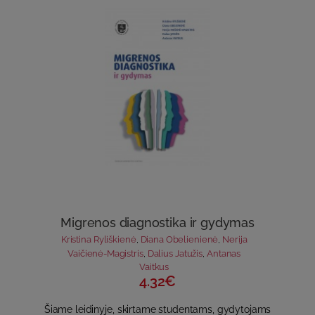
Migrenos diagnostika ir gydymas
Kristina Ryliškienė
,
Diana Obelienienė
,
Nerija
Vaičienė-Magistris
,
Dalius Jatužis
,
Antanas
Vaitkus
4.32€
Šiame leidinyje, skirtame studentams, gydytojams