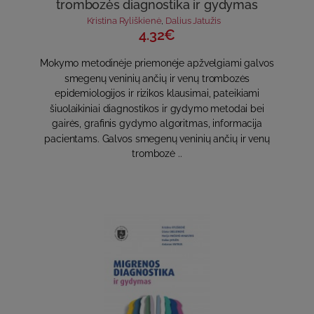
trombozės diagnostika ir gydymas
Kristina Ryliškienė
,
Dalius Jatužis
4.32€
Mokymo metodinėje priemonėje apžvelgiami galvos
smegenų veninių ančių ir venų trombozės
epidemiologijos ir rizikos klausimai, pateikiami
šiuolaikiniai diagnostikos ir gydymo metodai bei
gairės, grafinis gydymo algoritmas, informacija
pacientams. Galvos smegenų veninių ančių ir venų
trombozė ..