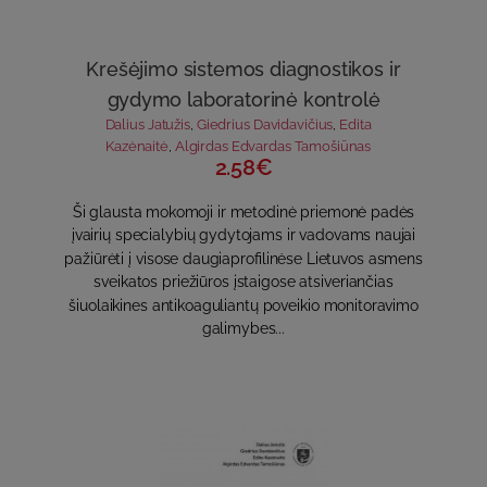
Krešėjimo sistemos diagnostikos ir
gydymo laboratorinė kontrolė
Dalius Jatužis
,
Giedrius Davidavičius
,
Edita
Kazėnaitė
,
Algirdas Edvardas Tamošiūnas
2.58€
Ši glausta mokomoji ir metodinė priemonė padės
įvairių specialybių gydytojams ir vadovams naujai
pažiūrėti į visose daugiaprofilinėse Lietuvos asmens
sveikatos priežiūros įstaigose atsiveriančias
šiuolaikines antikoaguliantų poveikio monitoravimo
galimybes...