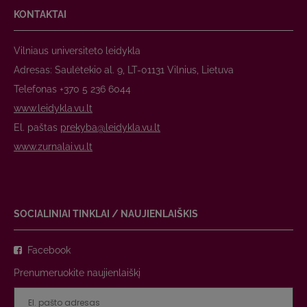
KONTAKTAI
Vilniaus universiteto leidykla
Adresas: Saulėtekio al. 9, LT-01131 Vilnius, Lietuva
Telefonas +370 5 236 6044
www.leidykla.vu.lt
El. paštas
prekyba@leidykla.vu.lt
www.zurnalai.vu.lt
SOCIALINIAI TINKLAI / NAUJIENLAIŠKIS
Facebook
Prenumeruokite naujienlaiškį