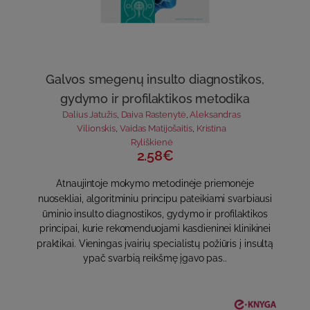
Galvos smegenų insulto diagnostikos,
gydymo ir profilaktikos metodika
Dalius Jatužis
,
Daiva Rastenytė
,
Aleksandras
Vilionskis
,
Vaidas Matijošaitis
,
Kristina
Ryliškienė
2.58€
Atnaujintoje mokymo metodinėje priemonėje
nuosekliai, algoritminiu principu pateikiami svarbiausi
ūminio insulto diagnostikos, gydymo ir profilaktikos
principai, kurie rekomenduojami kasdieninei klinikinei
praktikai. Vieningas įvairių specialistų požiūris į insultą
ypač svarbią reikšmę įgavo pas..