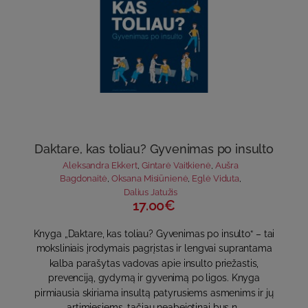
Daktare, kas toliau? Gyvenimas po insulto
Aleksandra Ekkert
,
Gintarė Vaitkienė
,
Aušra
Bagdonaitė
,
Oksana Misiūnienė
,
Eglė Viduta
,
Dalius Jatužis
17.00€
Knyga „Daktare, kas toliau? Gyvenimas po insulto“ – tai
moksliniais įrodymais pagrįstas ir lengvai suprantama
kalba parašytas vadovas apie insulto priežastis,
prevenciją, gydymą ir gyvenimą po ligos. Knyga
pirmiausia skiriama insultą patyrusiems asmenims ir jų
artimiesiems, tačiau neabejotinai bus n..