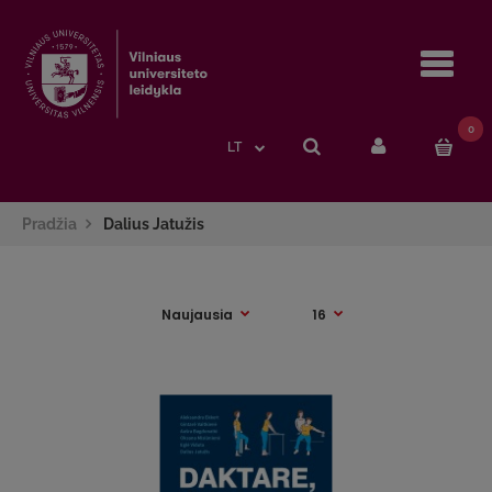
Navi
0
LT
Pradžia
Dalius Jatužis