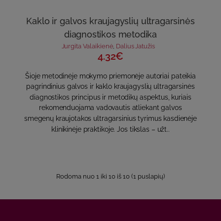
Kaklo ir galvos kraujagyslių ultragarsinės
diagnostikos metodika
Jurgita Valaikienė
,
Dalius Jatužis
4.32€
Šioje metodinėje mokymo priemonėje autoriai pateikia
pagrindinius galvos ir kaklo kraujagyslių ultragarsinės
diagnostikos principus ir metodikų aspektus, kuriais
rekomenduojama vadovautis atliekant galvos
smegenų kraujotakos ultragarsinius tyrimus kasdienėje
klinikinėje praktikoje. Jos tikslas – užt..
Rodoma nuo 1 iki 10 iš 10 (1 puslapių)