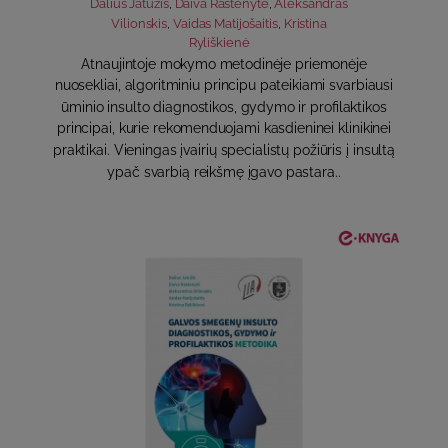
Dalius Jatužis
,
Daiva Rastenytė
,
Aleksandras
Vilionskis
,
Vaidas Matijošaitis
,
Kristina
Ryliškienė
Atnaujintoje mokymo metodinėje priemonėje
nuosekliai, algoritminiu principu pateikiami svarbiausi
ūminio insulto diagnostikos, gydymo ir profilaktikos
principai, kurie rekomenduojami kasdieninei klinikinei
praktikai. Vieningas įvairių specialistų požiūris į insultą
ypač svarbią reikšmę įgavo pastara..