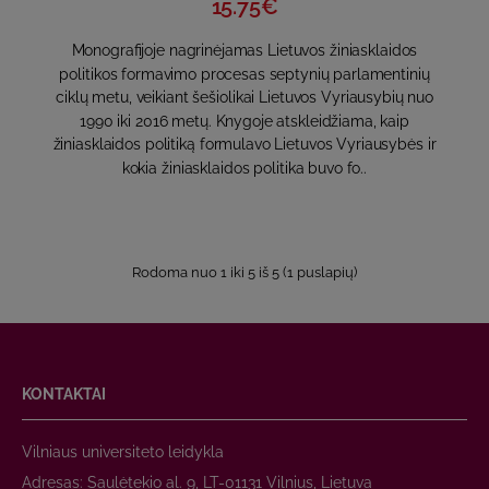
15.75€
Monografijoje nagrinėjamas Lietuvos žiniasklaidos
politikos formavimo procesas septynių parlamentinių
ciklų metu, veikiant šešiolikai Lietuvos Vyriausybių nuo
1990 iki 2016 metų. Knygoje atskleidžiama, kaip
žiniasklaidos politiką formulavo Lietuvos Vyriausybės ir
kokia žiniasklaidos politika buvo fo..
Rodoma nuo 1 iki 5 iš 5 (1 puslapių)
KONTAKTAI
Vilniaus universiteto leidykla
Adresas: Saulėtekio al. 9, LT-01131 Vilnius, Lietuva