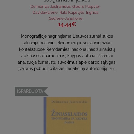
Deimantas Jastramskis
,
Giedrė Plepytė-
Davidavičienė
,
Rūta Kupetytė
,
Ingrida
Gečienė-Janulionė
14.44€
Monografijoje nagrinėjama Lietuvos žurnalistikos
situacija politinių, ekonominių ir socialinių rizikų
kontekstuose. Remdamiesi nacionalinės žurnalistų
apklausos duomenimis, knygos autoriai išsamiai
analizuoja žurnalistų suvokimus apie darbo sąlygas,
įvairaus pobūdžio įtakas, redakcinę autonomiją, žu..
IŠPARDUOTA