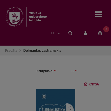
Navi
0
LT
Pradžia
Deimantas Jastramskis