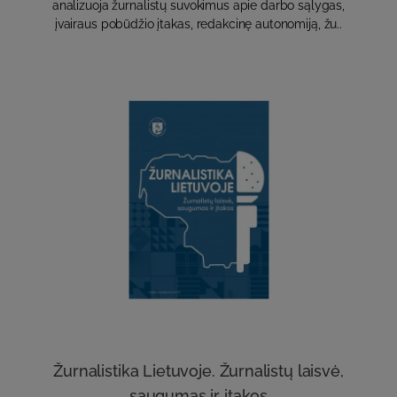
analizuoja žurnalistų suvokimus apie darbo sąlygas,
įvairaus pobūdžio įtakas, redakcinę autonomiją, žu..
Žurnalistika Lietuvoje. Žurnalistų laisvė,
saugumas ir įtakos