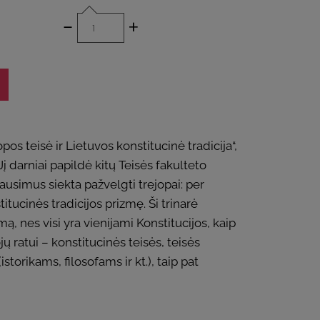
-
+
os teisė ir Lietuvos konstitucinė tradicija“,
į darniai papildė kitų Teisės fakulteto
ausimus siekta pažvelgti trejopai: per
tucinės tradicijos prizmę. Ši trinarė
mą, nes visi yra vienijami Konstitucijos, kaip
ų ratui – konstitucinės teisės, teisės
torikams, filosofams ir kt.), taip pat