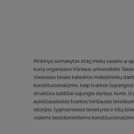
Rinkinys sumanytas 2015 metų vasario 4-ąją v
kurią organizavo Vilniaus universiteto Teisė
Viešosios teisės katedros mokslininkų darba
konstitucionalizmo, kaip tvarkos (sąrangos) 
struktūra subtiliai sujungia darbus, kurie, i
aukščiausiosios tvarkos (viršiausio teisišku
istorijos, lyginamosios teisėtyros ir kitų te
visiems besidomintiems konstitucionalizmo