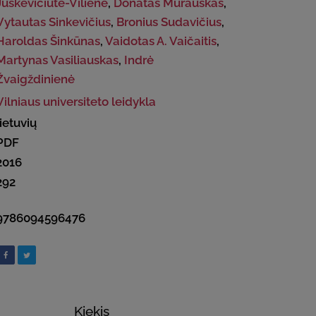
Juškevičiūtė-Vilienė
,
Donatas Murauskas
,
Vytautas Sinkevičius
,
Bronius Sudavičius
,
Haroldas Šinkūnas
,
Vaidotas A. Vaičaitis
,
Martynas Vasiliauskas
,
Indrė
Žvaigždinienė
Vilniaus universiteto leidykla
lietuvių
PDF
2016
292
9786094596476
Kiekis