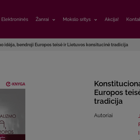
Elektroninės
Elektroninės
Žanrai
Žanrai
Mokslo sritys
Mokslo sritys
Akcija!
Akcija!
Kontak
Kontak
 idėja, bendroji Europos teisė ir Lietuvos konsitucinė tradicija
Konstituciona
Europos teisė
tradicija
Autoriai