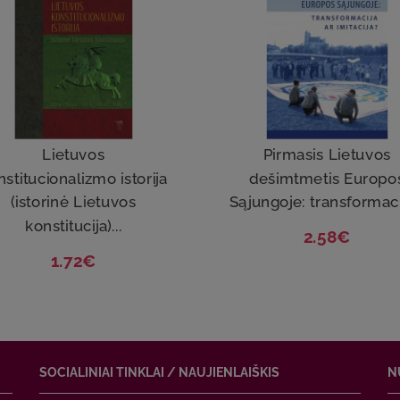
Lietuvos
Pirmasis Lietuvos
stitucionalizmo istorija
dešimtmetis Europo
(istorinė Lietuvos
Sąjungoje: transformacij
konstitucija)...
2.58€
1.72€
SOCIALINIAI TINKLAI / NAUJIENLAIŠKIS
N