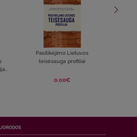
Pasitikėjimo Lietuvos
Lie
s
teisėsauga profiliai
a...
0.00€
UORODOS