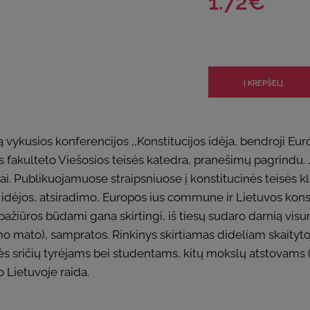
1.72€
ykusios konferencijos ,,Konstitucijos idėja, bendroji Europ
s fakulteto Viešosios teisės katedra, pranešimų pagrindu. J
i. Publikuojamuose straipsniuose į konstitucinės teisės kl
idėjos, atsiradimo, Europos ius commune ir Lietuvos konsti
š pažiūros būdami gana skirtingi, iš tiesų sudaro darnią visu
mo mato), sampratos. Rinkinys skirtiamas dideliam skaitytoj
isės sričių tyrėjams bei studentams, kitų mokslų atstovams (is
 Lietuvoje raida.