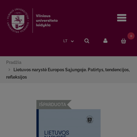
Navi
0
LT
Pradžia
Lietuvos narystė Europos Sąjungoje. Patirtys, tendencijos,
refleksijos
IŠPARDUOTA