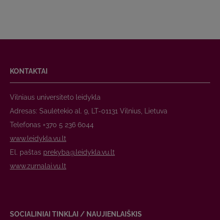
KONTAKTAI
Vilniaus universiteto leidykla
Adresas: Saulėtekio al. 9, LT-01131 Vilnius, Lietuva
Telefonas +370 5 236 6044
www.leidykla.vu.lt
El. paštas
prekyba@leidykla.vu.lt
www.zurnalai.vu.lt
SOCIALINIAI TINKLAI / NAUJIENLAIŠKIS