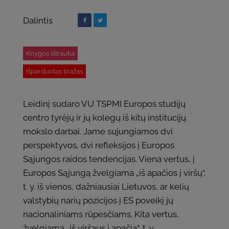
Dalintis
Knygos ištrauka
Išparduotas tiražas
Leidinį sudaro VU TSPMI Europos studijų
centro tyrėjų ir jų kolegų iš kitų institucijų
mokslo darbai. Jame sujungiamos dvi
perspektyvos, dvi refleksijos į Europos
Sąjungos raidos tendencijas. Viena vertus, į
Europos Sąjungą žvelgiama „iš apačios į viršų“,
t. y. iš vienos, dažniausiai Lietuvos, ar kelių
valstybių narių pozicijos į ES poveikį jų
nacionaliniams rūpesčiams. Kita vertus,
žvelgiama „iš viršaus į apačią“, t. y.