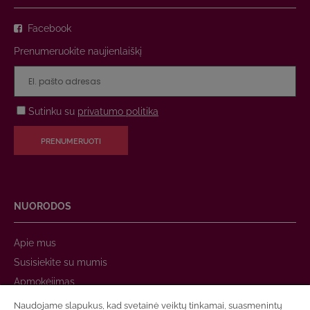
Facebook
Prenumeruokite naujienlaiškį
Sutinku su
privatumo politika
PRENUMERUOTI
NUORODOS
Apie mus
Susisiekite su mumis
Apmokėjimas
Prekių pristatymas
Naudojame slapukus, kad svetainė veiktų tinkamai, suasmenintų