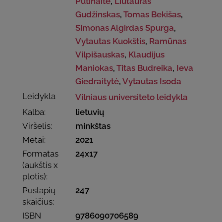
Putinaitė
,
Liutauras
Gudžinskas
,
Tomas Bekišas
,
Simonas Algirdas Spurga
,
Vytautas Kuokštis
,
Ramūnas
Vilpišauskas
,
Klaudijus
Maniokas
,
Titas Budreika
,
Ieva
Giedraitytė
,
Vytautas Isoda
Leidykla
Vilniaus universiteto leidykla
Kalba:
lietuvių
Viršelis:
minkštas
Metai:
2021
Formatas
24x17
(aukštis x
plotis):
Puslapių
247
skaičius:
ISBN
9786090706589