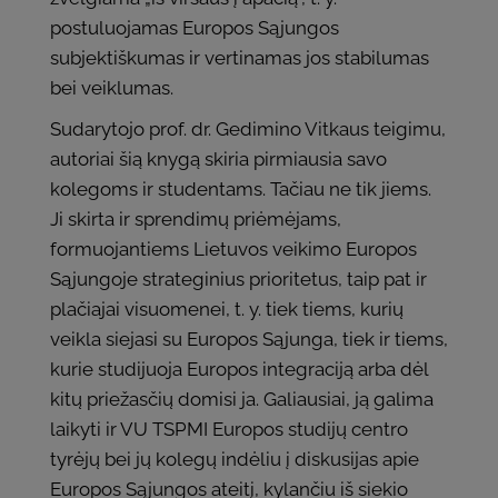
postuluojamas Europos Sąjungos
subjektiškumas ir vertinamas jos stabilumas
bei veiklumas.
Sudarytojo prof. dr. Gedimino Vitkaus teigimu,
autoriai šią knygą skiria pirmiausia savo
kolegoms ir studentams. Tačiau ne tik jiems.
Ji skirta ir sprendimų priėmėjams,
formuojantiems Lietuvos veikimo Europos
Sąjungoje strateginius prioritetus, taip pat ir
plačiajai visuomenei, t. y. tiek tiems, kurių
veikla siejasi su Europos Sąjunga, tiek ir tiems,
kurie studijuoja Europos integraciją arba dėl
kitų priežasčių domisi ja. Galiausiai, ją galima
laikyti ir VU TSPMI Europos studijų centro
tyrėjų bei jų kolegų indėliu į diskusijas apie
Europos Sąjungos ateitį, kylančiu iš siekio