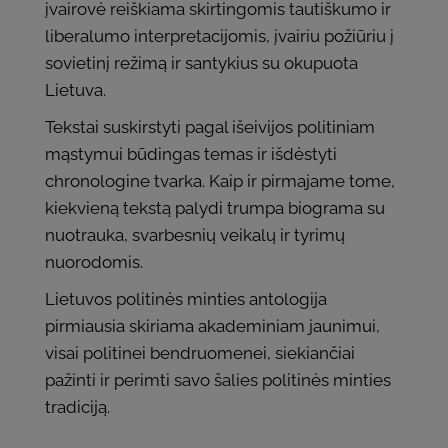
įvairovė reiškiama skirtingomis tautiškumo ir
liberalumo interpretacijomis, įvairiu požiūriu į
sovietinį režimą ir santykius su okupuota
Lietuva.
Tekstai suskirstyti pagal išeivijos politiniam
mąstymui būdingas temas ir išdėstyti
chronologine tvarka. Kaip ir pirmajame tome,
kiekvieną tekstą palydi trumpa biograma su
nuotrauka, svarbesnių veikalų ir tyrimų
nuorodomis.
Lietuvos politinės minties antologija
pirmiausia skiriama akademiniam jaunimui,
visai politinei bendruomenei, siekiančiai
pažinti ir perimti savo šalies politinės minties
tradiciją.