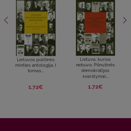
Lietuva, kurios
Lietuvos politinės
nebuvo. Pilnutinės
minties antologija, I
demokratijos
tomas...
svarstymai...
1.72€
1.72€