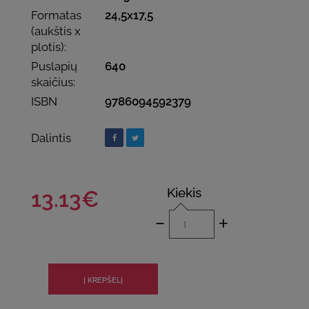
Formatas
24,5x17,5
(aukštis x
plotis):
Puslapių
640
skaičius:
ISBN
9786094592379
Dalintis
Kiekis
13.13€
-
+