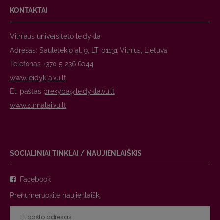
KONTAKTAI
Vilniaus universiteto leidykla
Adresas: Saulėtekio al. 9, LT-01131 Vilnius, Lietuva
Telefonas +370 5 236 6044
www.leidykla.vu.lt
El. paštas
prekyba@leidykla.vu.lt
www.zurnalai.vu.lt
SOCIALINIAI TINKLAI / NAUJIENLAIŠKIS
Facebook
Prenumeruokite naujienlaiškį