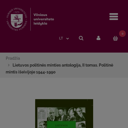
Navi
0
LT
Pradžia
Lietuvos politinės minties antologija, II tomas. Politinė
mintis išeivijoje 1944-1990