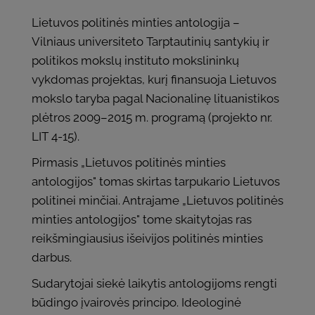
Lietuvos politinės minties antologija –
Vilniaus universiteto Tarptautinių santykių ir
poli­tikos mokslų instituto mokslininkų
vykdomas projektas, kurį finansuoja Lietuvos
mokslo taryba pagal Nacionalinę lituanistikos
plėtros 2009–2015 m. programą (projekto nr.
LIT 4-15).
Pirma­sis „Lietuvos politinės minties
antologijos" tomas skirtas tarpukario Lietuvos
politinei minčiai. Antrajame „Lietuvos politinės
minties antologijos" tome skaitytojas ras
reikšmingiausius išeivijos politinės minties
darbus.
Sudaryto­jai siekė laikytis antologijoms rengti
būdingo įvairovės principo. Ideologinė