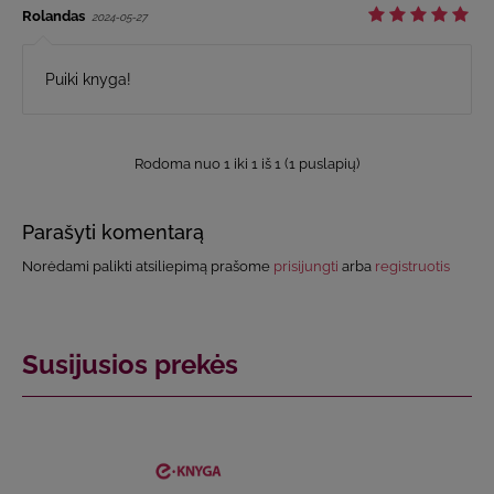
Rolandas
2024-05-27
Puiki knyga!
Rodoma nuo 1 iki 1 iš 1 (1 puslapių)
Parašyti komentarą
Norėdami palikti atsiliepimą prašome
prisijungti
arba
registruotis
Susijusios prekės