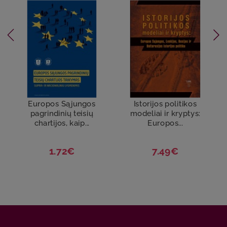
Europos Sąjungos
Istorijos politikos
pagrindinių teisių
modeliai ir kryptys:
chartijos, kaip...
Europos...
1.72€
7.49€