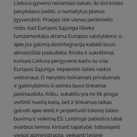
Lietuva gyveno neramiais laikais, iki šiol krizes
pavykdavo įveikti, o numatytus planus
įgyvendinti. Praėjęs dar vienas penkmetis
rodo, kad Europos Sąjunga išlieka
fundamentalia atrama Europos valstybėms, o
apie jos galimą dezintegraciją kalbėti buvo
akivaizdžiai paskubėta. Krizės ir sukrėtimai,
kuriuos Lietuva pergyveno kartu su visa
Europos Sąjunga, nepakeitė šalies raidos
vektoriaus. O narystės teikiamais privalumais
ir galimybėmis iš esmės buvo tinkamai
pasinaudota. Aišku, sukaktis yra ne tik proga
vertinti nueitą kelią, bet ir tinkamas laikas
galvoti apie ateitį ir projektuoti tolesnį šalies
buvimą ir veikimą ES. Leidinyje paliestos labai
svarbios temos: kintanti tapatybė, tobulėjanti
viešoji administracija, veikianti teisinė