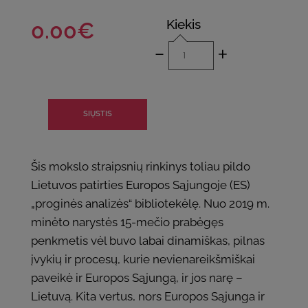
Kiekis
0.00€
-
+
SIŲSTIS
Šis mokslo straipsnių rinkinys toliau pildo
Lietuvos patirties Europos Sąjungoje (ES)
„proginės analizės“ bibliotekėlę. Nuo 2019 m.
minėto narystės 15-mečio prabėgęs
penkmetis vėl buvo labai dinamiškas, pilnas
įvykių ir procesų, kurie nevienareikšmiškai
paveikė ir Europos Sąjungą, ir jos narę –
Lietuvą. Kita vertus, nors Europos Sąjunga ir