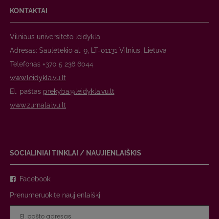
KONTAKTAI
Vilniaus universiteto leidykla
Adresas: Saulėtekio al. 9, LT-01131 Vilnius, Lietuva
Telefonas +370 5 236 6044
www.leidykla.vu.lt
El. paštas
prekyba@leidykla.vu.lt
www.zurnalai.vu.lt
SOCIALINIAI TINKLAI / NAUJIENLAIŠKIS
Facebook
Prenumeruokite naujienlaiškį