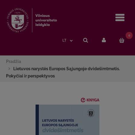
Navi
0
LT
Pradžia
Lietuvos narystės Europos Sąjungoje dvidešimtmetis.
Pokyčiai ir perspektyvos