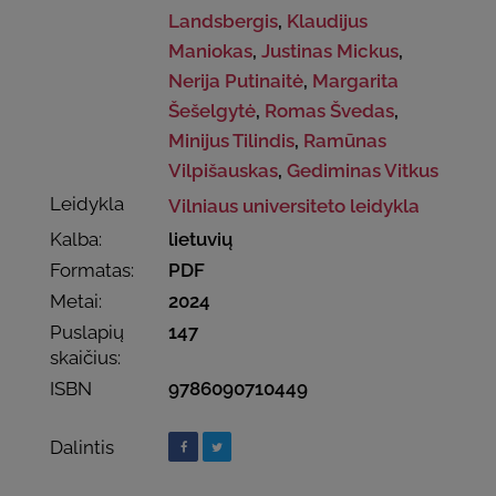
Landsbergis
,
Klaudijus
Maniokas
,
Justinas Mickus
,
Nerija Putinaitė
,
Margarita
Šešelgytė
,
Romas Švedas
,
Minijus Tilindis
,
Ramūnas
Vilpišauskas
,
Gediminas Vitkus
Leidykla
Vilniaus universiteto leidykla
Kalba:
lietuvių
Formatas:
PDF
Metai:
2024
Puslapių
147
skaičius:
ISBN
9786090710449
Dalintis