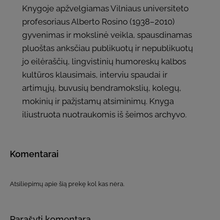
Knygoje apžvelgiamas Vilniaus universiteto
profesoriaus Alberto Rosino (1938–2010)
gyvenimas ir mokslinė veikla, spausdinamas
pluoštas anksčiau publikuotų ir nepublikuotų
jo eilėraščių, lingvistinių humoreskų kalbos
kultūros klausimais, interviu spaudai ir
artimųjų, buvusių bendramokslių, kolegų,
mokinių ir pažįstamų atsiminimų. Knyga
iliustruota nuotraukomis iš šeimos archyvo.
Komentarai
Atsiliepimų apie šią prekę kol kas nėra.
Parašyti komentarą