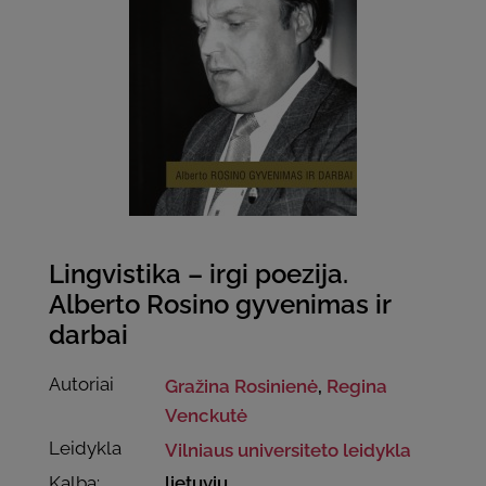
Lingvistika – irgi poezija.
Alberto Rosino gyvenimas ir
darbai
Autoriai
Gražina Rosinienė
,
Regina
Venckutė
Leidykla
Vilniaus universiteto leidykla
Kalba:
lietuvių