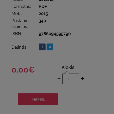
Formatas:
PDF
Metai:
2015
Puslapių
340
skaičius:
ISBN
9786094595790
Dalintis
Kiekis
0.00€
-
+