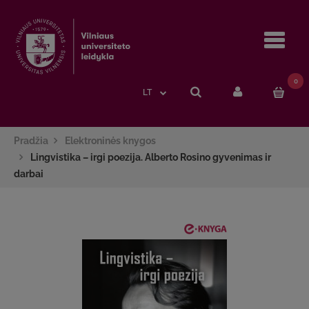
Navi
0
LT
Pradžia
Elektroninės knygos
Lingvistika – irgi poezija. Alberto Rosino gyvenimas ir
darbai