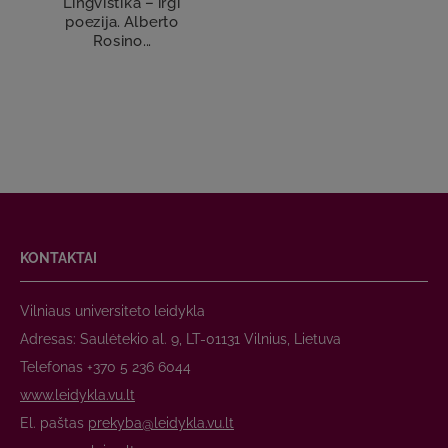
Lingvistika – irgi
poezija. Alberto
Rosino...
KONTAKTAI
Vilniaus universiteto leidykla
Adresas: Saulėtekio al. 9, LT-01131 Vilnius, Lietuva
Telefonas +370 5 236 6044
www.leidykla.vu.lt
El. paštas
prekyba@leidykla.vu.lt