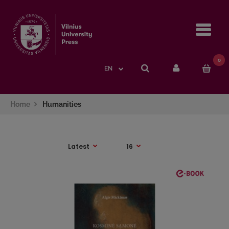
Navi
0
EN
Home
Humanities