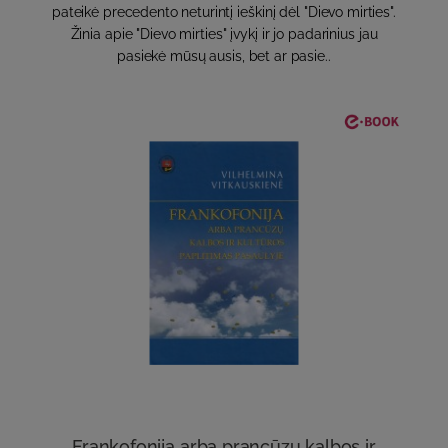
pateikė precedento neturintį ieškinį dėl "Dievo mirties".
Žinia apie "Dievo mirties" įvykį ir jo padarinius jau
pasiekė mūsų ausis, bet ar pasie..
Frankofonija arba prancūzų kalbos ir