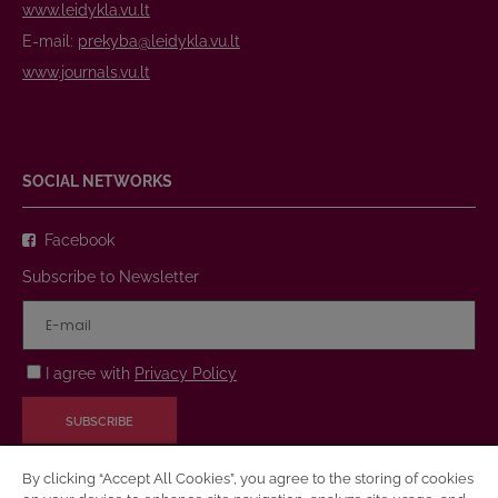
www.leidykla.vu.lt
E-mail:
prekyba@leidykla.vu.lt
www.journals.vu.lt
SOCIAL NETWORKS
Facebook
Subscribe to Newsletter
I agree with
Privacy Policy
SUBSCRIBE
By clicking “Accept All Cookies”, you agree to the storing of cookies