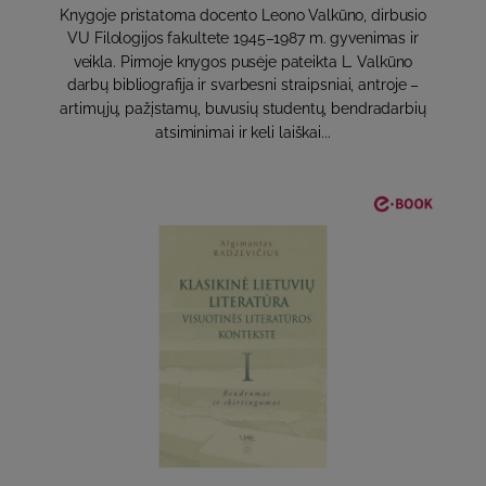
Knygoje pristatoma docento Leono Valkūno, dirbusio
VU Filologijos fakultete 1945–1987 m. gyvenimas ir
veikla. Pirmoje knygos pusėje pateikta L. Valkūno
darbų bibliografija ir svarbesni straipsniai, antroje –
artimųjų, pažįstamų, buvusių studentų, bendradarbių
atsiminimai ir keli laiškai...