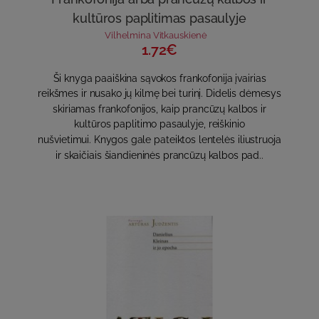
kultūros paplitimas pasaulyje
Vilhelmina Vitkauskienė
1.72€
Ši knyga paaiškina sąvokos frankofonija įvairias
reikšmes ir nusako jų kilmę bei turinį. Didelis dėmesys
skiriamas frankofonijos, kaip prancūzų kalbos ir
kultūros paplitimo pasaulyje, reiškinio
nušvietimui. Knygos gale pateiktos lentelės iliustruoja
ir skaičiais šiandieninės prancūzų kalbos pad..