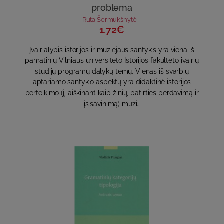
problema
Rūta Šermukšnytė
1.72€
Įvairialypis istorijos ir muziejaus santykis yra viena iš
pamatinių Vilniaus universiteto Istorijos fakulteto įvairių
studijų programų dalykų temų. Vienas iš svarbių
aptariamo santykio aspektų yra didaktinė istorijos
perteikimo (jį aiškinant kaip žinių, patirties perdavimą ir
įsisavinimą) muzi..