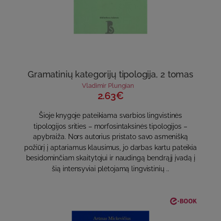
Gramatinių kategorijų tipologija, 2 tomas
Vladimir Plungian
2.63€
Šioje knygoje pateikiama svarbios lingvistinės
tipologijos srities – morfosintaksinės tipologijos –
apybraiža. Nors autorius pristato savo asmenišką
požiūrį į aptariamus klausimus, jo darbas kartu pateikia
besidominčiam skaitytojui ir naudingą bendrąjį įvadą į
šią intensyviai plėtojamą lingvistinių ..