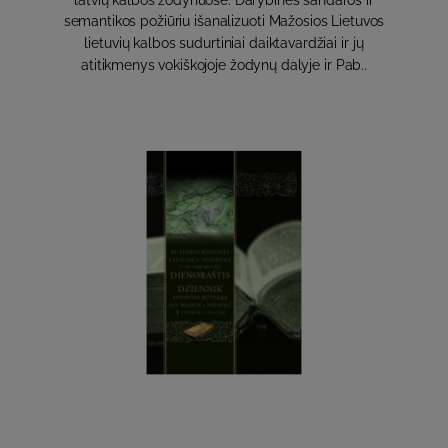
latvių kalbos žodynuose. Darybinės sandaros ir
semantikos požiūriu išanalizuoti Mažosios Lietuvos
lietuvių kalbos sudurtiniai daiktavardžiai ir jų
atitikmenys vokiškojoje žodynų dalyje ir Pab..