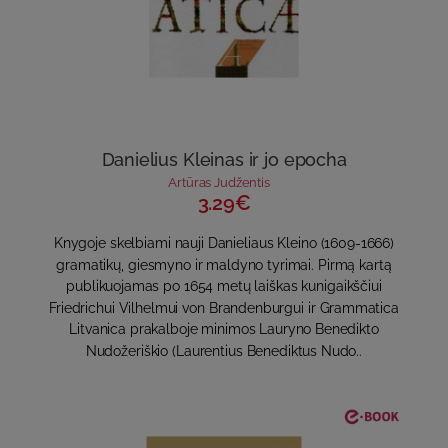
Danielius Kleinas ir jo epocha
Artūras Judžentis
3.29€
Knygoje skelbiami nauji Danieliaus Kleino (1609-1666)
gramatikų, giesmyno ir maldyno tyrimai. Pirmą kartą
publikuojamas po 1654 metų laiškas kunigaikščiui
Friedrichui Vilhelmui von Brandenburgui ir Grammatica
Litvanica prakalboje minimos Lauryno Benedikto
Nudožeriškio (Laurentius Benediktus Nudo..