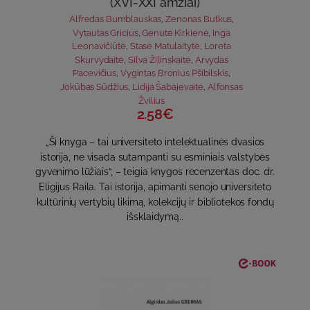
(XVI-XXI amžiai)
Alfredas Bumblauskas
,
Zenonas Butkus
,
Vytautas Gricius
,
Genutė Kirkienė
,
Inga
Leonavičiūtė
,
Stasė Matulaitytė
,
Loreta
Skurvydaitė
,
Silva Žilinskaitė
,
Arvydas
Pacevičius
,
Vygintas Bronius Pšibilskis
,
Jokūbas Sūdžius
,
Lidija Šabajevaitė
,
Alfonsas
Žvilius
2.58€
„Ši knyga – tai universiteto intelektualinės dvasios
istorija, ne visada sutampanti su esminiais valstybės
gyvenimo lūžiais“, – teigia knygos recenzentas doc. dr.
Eligijus Raila. Tai istorija, apimanti senojo universiteto
kultūrinių vertybių likimą, kolekcijų ir bibliotekos fondų
išsklaidymą..