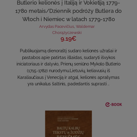
Butlerio kelionės į Italiją ir Vokietiją 1779-
1780 metais/Dziennik podróży Butlera do
Włoch i Niemiec w latach 1779-1780
Arvydas Pacevičius
,
Waldemar
Chorążyczewski
9.19€
Publikuojamą dienoraštį sudaro kelionės užrašai ir
pastabos apie patirtas išlaidas, sudaryti išvykos
iniciatoriaus ir dalyvio, Prienų seniūno Mykolo Butlerio
(1715-1782) nurodymu.Lietuvių, keliavusių iš
Karaliaučiaus į Veneciją ir atgal, kelionės aprašymas
yra unikalus šaltinis, padedantis suprasti ..