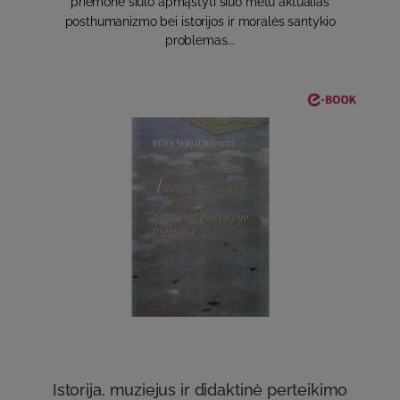
priemonė siūlo apmąstyti šiuo metu aktualias
posthumanizmo bei istorijos ir moralės santykio
problemas...
Istorija, muziejus ir didaktinė perteikimo