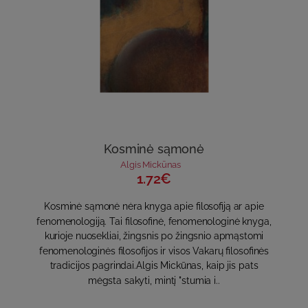
Kosminė sąmonė
Algis Mickūnas
1.72€
Kosminė sąmonė nėra knyga apie filosofiją ar apie
fenomenologiją. Tai filosofinė, fenomenologinė knyga,
kurioje nuosekliai, žingsnis po žingsnio apmąstomi
fenomenologinės filosofijos ir visos Vakarų filosofinės
tradicijos pagrindai.Algis Mickūnas, kaip jis pats
mėgsta sakyti, mintį "stumia i..