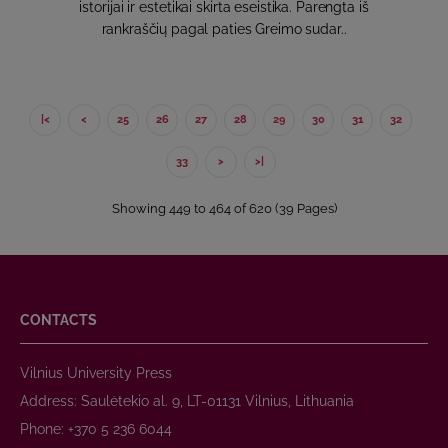
istorijai ir estetikai skirta eseistika. Parengta iš
rankraščių pagal paties Greimo sudar..
|<
<
25
26
27
28
29
30
31
32
33
>
>|
Showing 449 to 464 of 620 (39 Pages)
CONTACTS
Vilnius University Press
Address: Saulėtekio al. 9, LT-01131 Vilnius, Lithuania
Phone: +370 5 236 6044