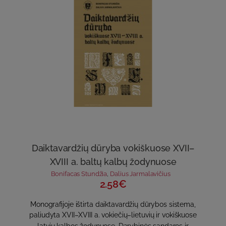
Daiktavardžių dūryba vokiškuose XVII–
XVIII a. baltų kalbų žodynuose
Bonifacas Stundžia
,
Dalius Jarmalavičius
2.58€
Monografijoje ištirta daiktavardžių dūrybos sistema,
paliudyta XVII–XVIII a. vokiečių–lietuvių ir vokiškuose