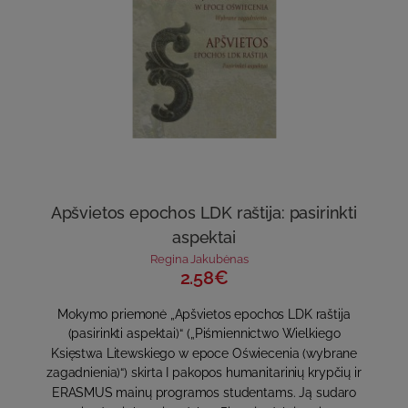
Apšvietos epochos LDK raštija: pasirinkti
aspektai
Regina Jakubėnas
2.58€
Mokymo priemonė „Apšvietos epochos LDK raštija
(pasirinkti aspektai)“ („Piśmiennictwo Wielkiego
Księstwa Litewskiego w epoce Oświecenia (wybrane
zagadnienia)“) skirta I pakopos humanitarinių krypčių ir
ERASMUS mainų programos studentams. Ją sudaro