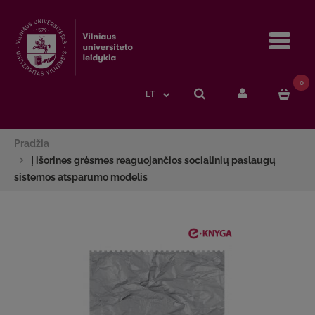
Navi
0
LT
Pradžia
Į išorines grėsmes reaguojančios socialinių paslaugų
sistemos atsparumo modelis