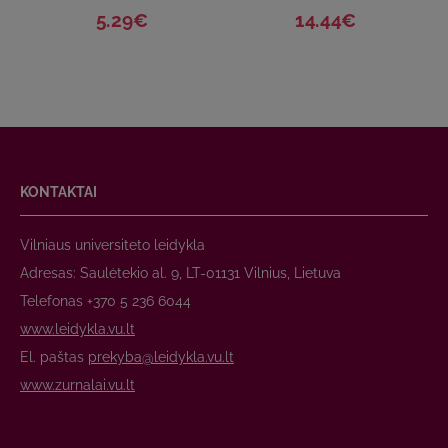
5.29€
14.44€
KONTAKTAI
Vilniaus universiteto leidykla
Adresas: Saulėtekio al. 9, LT-01131 Vilnius, Lietuva
Telefonas +370 5 236 6044
www.leidykla.vu.lt
El. paštas
prekyba@leidykla.vu.lt
www.zurnalai.vu.lt