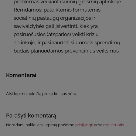
problemas veikiant išorinių grėsmių aplinkoje.
Remdamosi pateiktomis formulėmis,
socialinių paslaugų organizacijos ir
savivaldybės gali įsivertinti, kiek yra
pasiruošusios (atsparios) veikti krizių
aplinkoje, ir pasinaudoti siūlomais sprendimų
būdais planuodamos prevencinius veiksmus.
Komentarai
Atsiliepimų apie šią prekę kol kas nėra.
Parašyti komentarą
Norėdami palikti atsiliepimą prašome
prisijungti
arba
registruotis