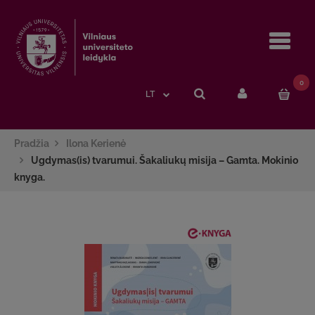
Navi
0
LT
Pradžia
Ilona Kerienė
Ugdymas(is) tvarumui. Šakaliukų misija – Gamta. Mokinio
knyga.