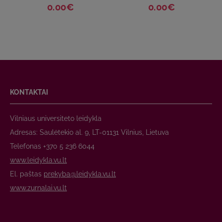
0.00€
0.00€
KONTAKTAI
Vilniaus universiteto leidykla
Adresas: Saulėtekio al. 9, LT-01131 Vilnius, Lietuva
Telefonas +370 5 236 6044
www.leidykla.vu.lt
El. paštas
prekyba@leidykla.vu.lt
www.zurnalai.vu.lt