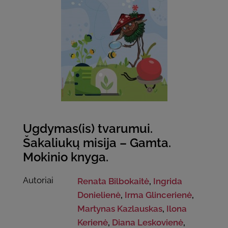
Ugdymas(is) tvarumui.
Šakaliukų misija – Gamta.
Mokinio knyga.
Autoriai
Renata Bilbokaitė
,
Ingrida
Donielienė
,
Irma Glincerienė
,
Martynas Kazlauskas
,
Ilona
Kerienė
,
Diana Leskovienė
,