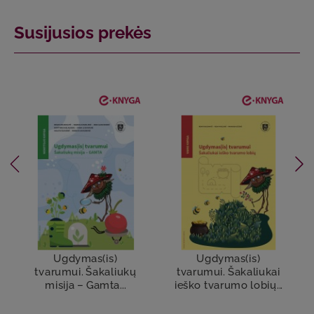
Susijusios prekės
Ugdymas(is)
Ugdymas(is)
tvarumui. Šakaliukų
tvarumui. Šakaliukai
misija – Gamta...
ieško tvarumo lobių...