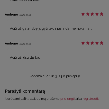
Audronė
2023-11-26
Ačiū už galimybę įsigyti leidinius ir dar nemokamai .
Audronė
2023-11-26
Ačiū už jūsų darbą.
Rodoma nuo 1 iki 3 iš 3 (1 puslapių)
Parašyti komentarą
Norėdami palikti atsiliepimą prašome
prisijungti
arba
registruotis