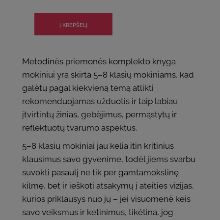
Metodinės priemonės komplekto knyga
mokiniui yra skirta 5–8 klasių mokiniams, kad
galėtų pagal kiekvieną temą atlikti
rekomenduojamas užduotis ir taip labiau
įtvirtintų žinias, gebėjimus, permąstytų ir
reflektuotų tvarumo aspektus.
5–8 klasių mokiniai jau kelia itin kritinius
klausimus savo gyvenime, todėl jiems svarbu
suvokti pasaulį ne tik per gamtamokslinę
kilmę, bet ir ieškoti atsakymų į ateities vizijas,
kurios priklausys nuo jų – jei visuomenė keis
savo veiksmus ir ketinimus, tikėtina, jog