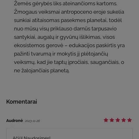
Žemės gėrybės liks ateinančioms kartoms.
Žmogaus veiksmai antropoceno eroje sukelia
sunkiai atitaisomas pasekmes planetai, todėl
nuo mūsų visų priklauso darnūs tarpusavio
santykiai, augalų ir gyvūnų išlikimas, visos
ekosistemos gerovė – edukacijos paskirtis yra
pažinti tvarumą ir mokytis jį plėtojančių
veiksmų, kad jie taptų įpročiais, saugančiais, o
ne žalojančiais planetą.
Komentarai
Audronė
2023-11-26
Ačiū! Naudosimės!