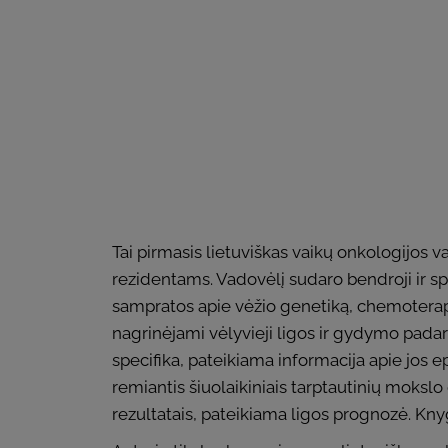
Tai pirmasis lietuviškas vaikų onkologijos 
rezidentams. Vadovėlį sudaro bendroji ir spe
sampratos apie vėžio genetiką, chemoterapij
nagrinėjami vėlyvieji ligos ir gydymo padar
specifika, pateikiama informacija apie jos 
remiantis šiuolaikiniais tarptautinių mokslo
rezultatais, pateikiama ligos prognozė. Kny