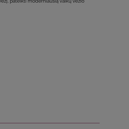
vėžį, pateikti moderniausią vaikų vėžio