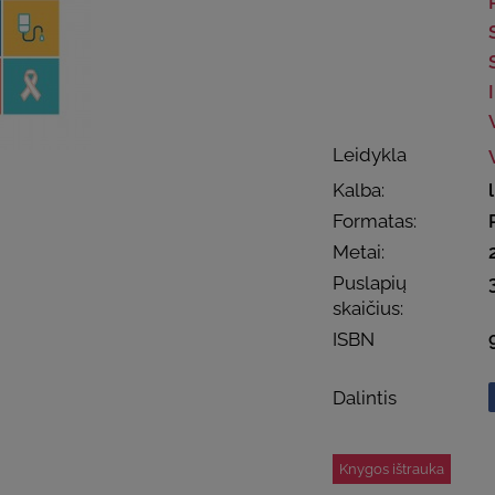
Leidykla
Kalba:
Formatas:
Metai:
Puslapių
skaičius:
ISBN
Dalintis
Knygos ištrauka