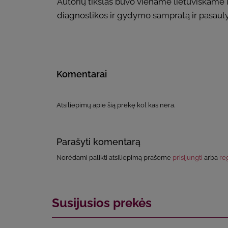
Autorių tikslas buvo viename lietuviškame l
diagnostikos ir gydymo sampratą ir pasauly
Komentarai
Atsiliepimų apie šią prekę kol kas nėra.
Parašyti komentarą
Norėdami palikti atsiliepimą prašome
prisijungti
arba
reg
Susijusios prekės