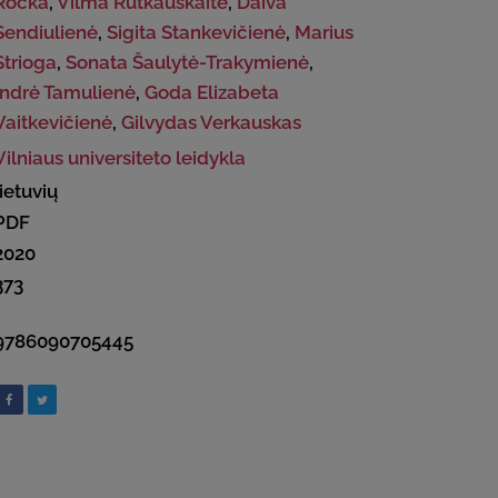
Ročka
,
Vilma Rutkauskaitė
,
Daiva
Sendiulienė
,
Sigita Stankevičienė
,
Marius
Strioga
,
Sonata Šaulytė-Trakymienė
,
Indrė Tamulienė
,
Goda Elizabeta
Vaitkevičienė
,
Gilvydas Verkauskas
Vilniaus universiteto leidykla
lietuvių
PDF
2020
373
9786090705445