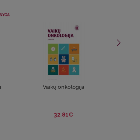
i
Vaikų onkologija
V
L
32.81€