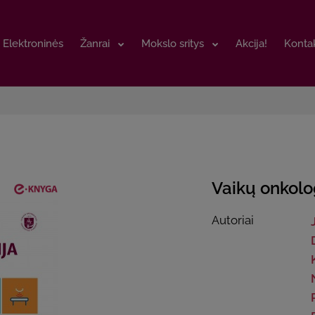
Elektroninės
Elektroninės
Žanrai
Žanrai
Mokslo sritys
Mokslo sritys
Akcija!
Akcija!
Kontak
Kontak
Vaikų onkolo
Autoriai