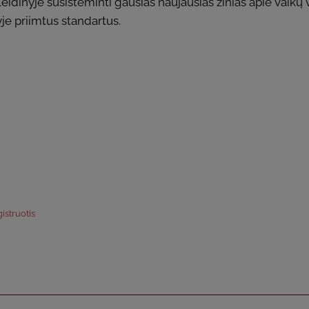
eidinyje susisteminti gausias naujausias žinias apie vaikų 
je priimtus standartus.
istruotis