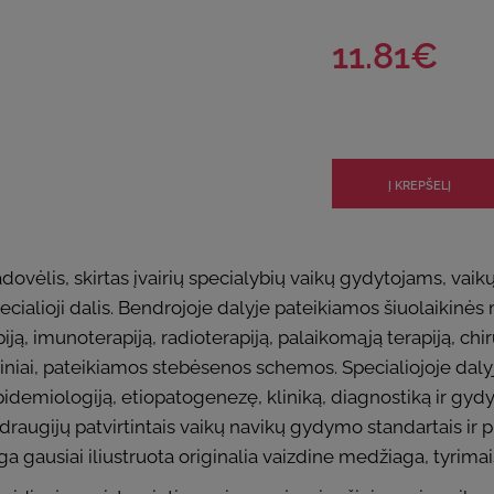
11.81€
vadovėlis, skirtas įvairių specialybių vaikų gydytojams, 
cialioji dalis. Bendrojoje dalyje pateikiamos šiuolaikinės
ą, imunoterapiją, radioterapiją, palaikomąją terapiją, chi
iniai, pateikiamos stebėsenos schemos. Specialiojoje daly
epidemiologiją, etiopatogenezę, kliniką, diagnostiką ir g
 draugijų patvirtintais vaikų navikų gydymo standartais ir 
ga gausiai iliustruota originalia vaizdine medžiaga, tyrima