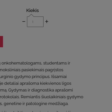
Kiekis
-
+
vaikų onkohematologams, studentams ir
 moksliniais pasiekimais pagrįstos
rurginio gydymo principus. Išsamiai
je detaliai aprašoma kiekvienos ligos
ydymą. Gydymas ir diagnostika aprašomi
protokolais. Remiantis šiuolaikiniais gydymo
is, genetine ir patologine medžiaga.