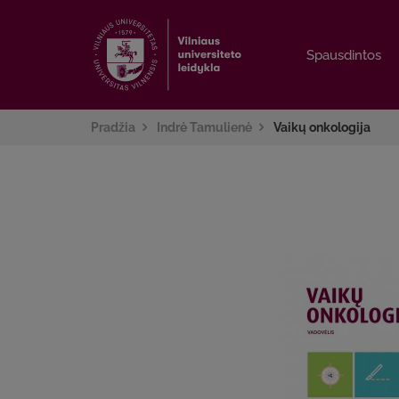
Spausdintos
Spausdintos
Pradžia
Indrė Tamulienė
Vaikų onkologija