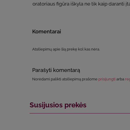
oratoriaus figūra iškyla ne tik kaip daranti į
Komentarai
Atsiliepimų apie šią prekę kol kas nėra.
Parašyti komentarą
Norėdami palikti atsiliepimą prašome
prisijungti
arba
reg
Susijusios prekės