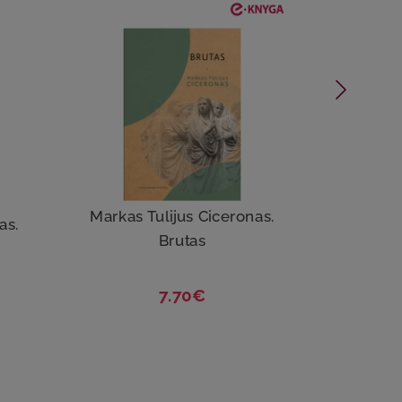
Markas Tulijus Ciceronas.
A
as.
Brutas
7.70€