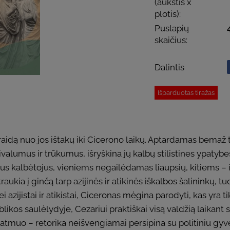
(aukštis x
plotis):
Puslapių
skaičius:
Dalintis
Išparduotas tiražas
 raidą nuo jos ištakų iki Cicerono laikų. Aptardamas bemaž
valumus ir trūkumus, išryškina jų kalbų stilistines ypatybes
s kalbėtojus, vieniems negailėdamas liaupsių, kitiems – ir
traukia į ginčą tarp azijinės ir atikinės iškalbos šalininkų
zijistai ir atikistai, Ciceronas mėgina parodyti, kas yra ti
blikos saulėlydyje, Cezariui praktiškai visą valdžią laikan
 matmuo – retorika neišvengiamai persipina su politiniu gy