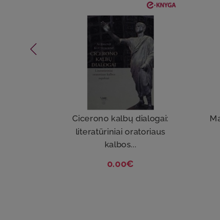
Cicerono kalbų dialogai:
Ma
literatūriniai oratoriaus
kalbos...
0.00€