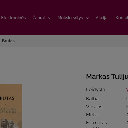
Elektroninės
Elektroninės
Žanrai
Žanrai
Mokslo sritys
Mokslo sritys
Akcija!
Akcija!
Kontak
Kontak
. Brutas
Markas Tulij
Leidykla
Kalba:
Viršelis:
Metai:
Formatas