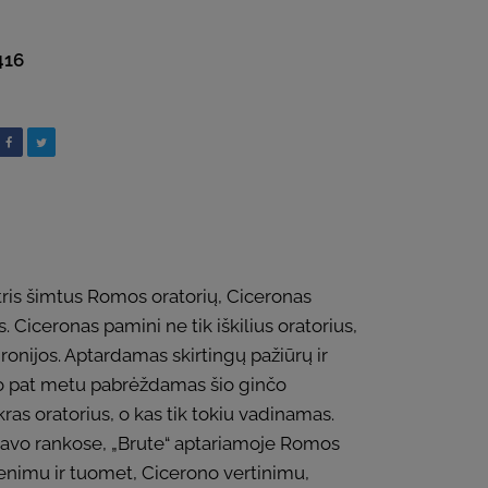
416
 tris šimtus Romos oratorių, Ciceronas
. Ciceronas pamini ne tik iškilius oratorius,
onijos. Aptardamas skirtingų pažiūrų ir
, tuo pat metu pabrėždamas šio ginčo
kras oratorius, o kas tik tokiu vadinamas.
t savo rankose, „Brute“ aptariamoje Romos
venimu ir tuomet, Cicerono vertinimu,