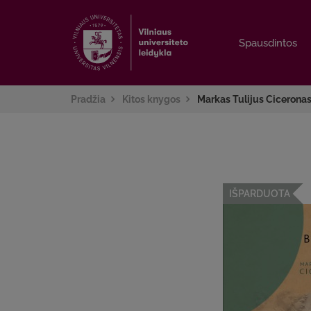
Spausdintos
Spausdintos
Pradžia
Kitos knygos
Markas Tulijus Ciceronas
IŠPARDUOTA