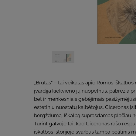
„Brutas“ – tai veikalas apie Romos iškalbos
įvardija kiekvieno jų nuopelnus, pabrėžia pri
bet ir menkesniais gebėjimais pasižymėjusiu
estetinių nuostatų kalbėtojus, Ciceronas įsi
bergždumą. Iškalbą suprasdamas plačiau nei a
Turint galvoje tai, kad Ciceronas rašo respu
iškalbos istorijoje svarbus tampa politinis