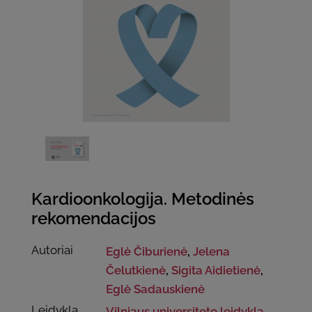
Kardioonkologija. Metodinės
rekomendacijos
Autoriai
Eglė Čiburienė
,
Jelena
Čelutkienė
,
Sigita Aidietienė
,
Eglė Sadauskienė
Leidykla
Vilniaus universiteto leidykla