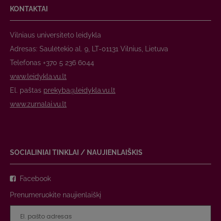
KONTAKTAI
Vilniaus universiteto leidykla
Adresas: Saulėtekio al. 9, LT-01131 Vilnius, Lietuva
Telefonas +370 5 236 6044
www.leidykla.vu.lt
El. paštas
prekyba@leidykla.vu.lt
www.zurnalai.vu.lt
SOCIALINIAI TINKLAI / NAUJIENLAIŠKIS
Facebook
Prenumeruokite naujienlaiškį