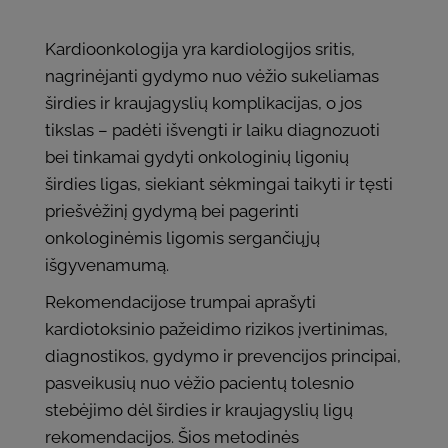
Kardioonkologija yra kardiologijos sritis,
nagrinėjanti gydymo nuo vėžio sukeliamas
širdies ir kraujagyslių komplikacijas, o jos
tikslas – padėti išvengti ir laiku diagnozuoti
bei tinkamai gydyti onkologinių ligonių
širdies ligas, siekiant sėkmingai taikyti ir tęsti
priešvėžinį gydymą bei pagerinti
onkologinėmis ligomis sergančiųjų
išgyvenamumą.
Rekomendacijose trumpai aprašyti
kardiotoksinio pažeidimo rizikos įvertinimas,
diagnostikos, gydymo ir prevencijos principai,
pasveikusių nuo vėžio pacientų tolesnio
stebėjimo dėl širdies ir kraujagyslių ligų
rekomendacijos. Šios metodinės