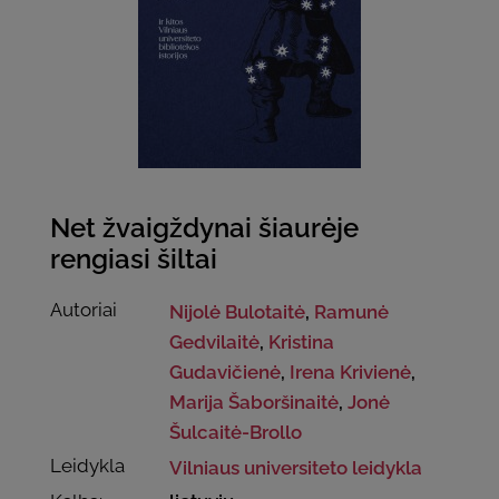
Net žvaigždynai šiaurėje
rengiasi šiltai
Autoriai
Nijolė Bulotaitė
,
Ramunė
Gedvilaitė
,
Kristina
Gudavičienė
,
Irena Krivienė
,
Marija Šaboršinaitė
,
Jonė
Šulcaitė-Brollo
Leidykla
Vilniaus universiteto leidykla