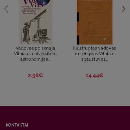
Vadovas po senąją
Iliustruotas vadovas
Vilniaus universiteto
po senąsias Vilniaus
astronomijos...
spaustuves...
2.58€
14.44€
KONTAKTAI