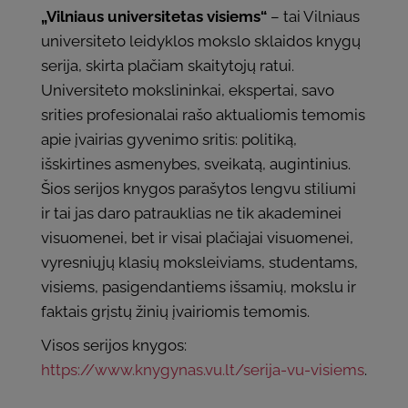
„Vilniaus universitetas visiems“
– tai Vilniaus
universiteto leidyklos mokslo sklaidos knygų
serija, skirta plačiam skaitytojų ratui.
Universiteto mokslininkai, ekspertai, savo
srities profesionalai rašo aktualiomis temomis
apie įvairias gyvenimo sritis: politiką,
išskirtines asmenybes, sveikatą, augintinius.
Šios serijos knygos parašytos lengvu stiliumi
ir tai jas daro patrauklias ne tik akademinei
visuomenei, bet ir visai plačiajai visuomenei,
vyresniųjų klasių moksleiviams, studentams,
visiems, pasigendantiems išsamių, mokslu ir
faktais grįstų žinių įvairiomis temomis.
Visos serijos knygos:
https://www.knygynas.vu.lt/serija-vu-visiems
.