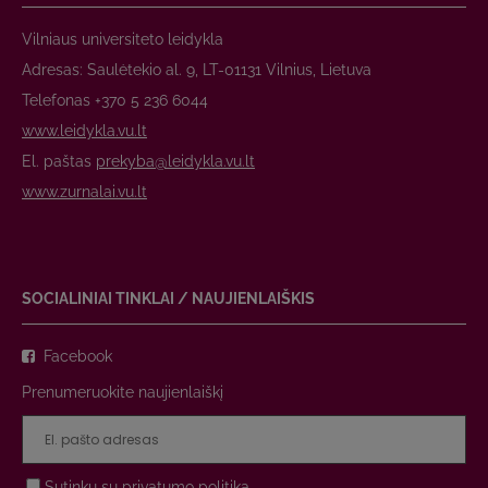
Vilniaus universiteto leidykla
Adresas: Saulėtekio al. 9, LT-01131 Vilnius, Lietuva
Telefonas +370 5 236 6044
www.leidykla.vu.lt
El. paštas
prekyba@leidykla.vu.lt
www.zurnalai.vu.lt
SOCIALINIAI TINKLAI / NAUJIENLAIŠKIS
Facebook
Prenumeruokite naujienlaiškį
Sutinku su
privatumo politika