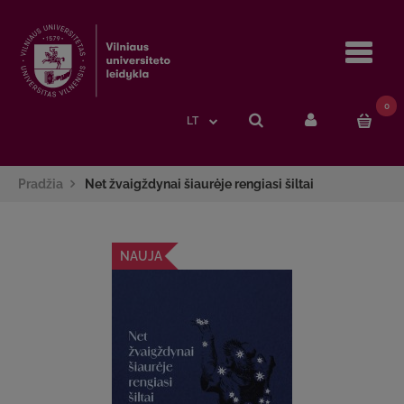
Navi
0
LT
Pradžia
Net žvaigždynai šiaurėje rengiasi šiltai
NAUJA