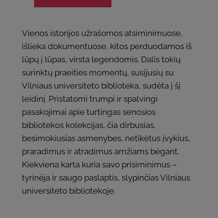
Vienos istorijos užrašomos atsiminimuose,
išlieka dokumentuose, kitos perduodamos iš
lūpų į lūpas, virsta legendomis. Dalis tokių
surinktų praeities momentų, susijusių su
Vilniaus universiteto biblioteka, sudėta į šį
leidinį. Pristatomi trumpi ir spalvingi
pasakojimai apie turtingas senosios
bibliotekos kolekcijas, čia dirbusias,
besimokiusias asmenybes, netikėtus įvykius,
praradimus ir atradimus amžiams bėgant.
Kiekviena karta kuria savo prisiminimus –
tyrinėja ir saugo paslaptis, slypinčias Vilniaus
universiteto bibliotekoje.