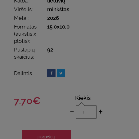
Kalba:
lietuvių
Viršelis:
minkštas
Metai:
2026
Formatas
15,0x10,0
(aukštis x
plotis):
Puslapių
92
skaičius:
Dalintis
Kiekis
7.70€
-
+