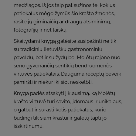
medžiagos. Iš jos taip pat sužinosite, kokius
patiekalus mėgo žymūs šio krašto žmonės,
rasite jų giminaičių ar draugų atsiminimų,
fotografijų ir net laiškų.
Skaitydami knygą galėsite susipažinti ne tik
su tradiciniu lietuvišku gastronominiu
paveldu, bet ir su žydų bei Molėtų rajone nuo
seno gyvenančių sentikių bendruomenės
virtuvės patiekalais. Dauguma receptų beveik
pamiršti ir niekur iki šiol neskelbti.
Knyga padės atsakyti į klausimą, ką Molėtų
krašto virtuvė turi savito, įdomaus ir unikalaus,
o galbūt ir surasti kelis patiekalus, kurie
būdingi tik šiam kraštui ir galėtų tapti jo
išskirtinumu.