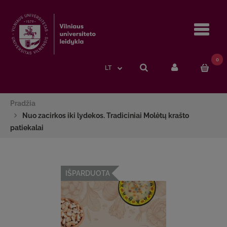
Navi
0
LT
Pradžia
Nuo zacirkos iki lydekos. Tradiciniai Molėtų krašto
patiekalai
IŠPARDUOTA