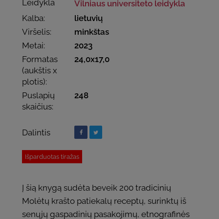
Leidykla
Vilniaus universiteto leidykla
Kalba:
lietuvių
Viršelis:
minkštas
Metai:
2023
Formatas
24,0x17,0
(aukštis x
plotis):
Puslapių
248
skaičius:
Dalintis
Išparduotas tiražas
Į šią knygą sudėta beveik 200 tradicinių
Molėtų krašto patiekalų receptų, surinktų iš
senųjų gaspadinių pasakojimų, etnografinės