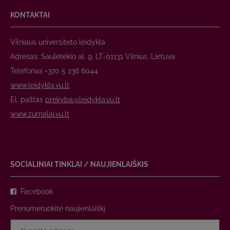
KONTAKTAI
Vilniaus universiteto leidykla
Adresas: Saulėtekio al. 9, LT-01131 Vilnius, Lietuva
Telefonas +370 5 236 6044
www.leidykla.vu.lt
El. paštas
prekyba@leidykla.vu.lt
www.zurnalai.vu.lt
SOCIALINIAI TINKLAI / NAUJIENLAIŠKIS
Facebook
Prenumeruokite naujienlaiškį