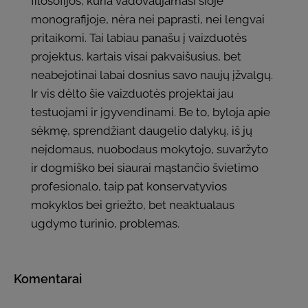
filosofijos, kuria vadovaujamasi šioje
monografijoje, nėra nei paprasti, nei lengvai
pritaikomi. Tai labiau panašu į vaizduotės
projektus, kartais visai pakvaišusius, bet
neabejotinai labai dosnius savo naujų įžvalgų.
Ir vis dėlto šie vaizduotės projektai jau
testuojami ir įgyvendinami. Be to, byloja apie
sėkmę, sprendžiant daugelio dalykų, iš jų
neįdomaus, nuobodaus mokytojo, suvaržyto
ir dogmiško bei siaurai mąstančio švietimo
profesionalo, taip pat konservatyvios
mokyklos bei griežto, bet neaktualaus
ugdymo turinio, problemas.
Komentarai