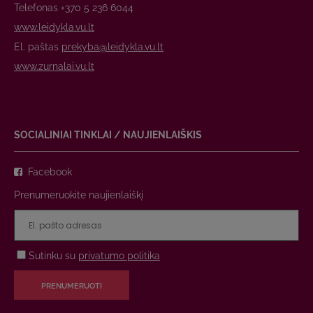
Telefonas +370 5 236 6044
www.leidykla.vu.lt
El. paštas
prekyba@leidykla.vu.lt
www.zurnalai.vu.lt
SOCIALINIAI TINKLAI / NAUJIENLAIŠKIS
Facebook
Prenumeruokite naujienlaiškį
Sutinku su
privatumo politika
PRENUMERUOTI