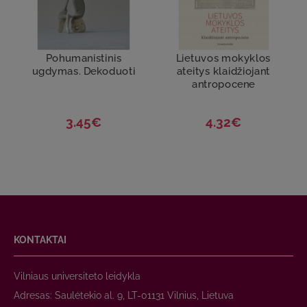
Pohumanistinis
Lietuvos mokyklos
ugdymas. Dekoduoti
ateitys klaidžiojant
antropocene
3.45€
4.32€
KONTAKTAI
Vilniaus universiteto leidykla
Adresas: Saulėtekio al. 9, LT-01131 Vilnius, Lietuva