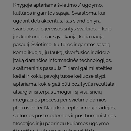
Knygoje aptariama švietimo / ugdymo,
kultūros ir gamtos sąsaja. Svarstoma, kur
ugdant dėti akcentus, kas šiandien yra
svarbiausia, o jei visos sritys svarbios, – kaip
jos konkuruoja ar sąveikauja, kuria naują
pasaulį. Švietimo, kultūros ir gamtos sąsają
komplikuoja į jų lauką įsiveržusios ir didelę
įtaką darančios informacinės technologijos,
skaitmeninis pasaulis. Tiriami galimi ateities
keliai ir kokių pavojų tuose keliuose slypi,
aptariama, kokie gali būti pozityvūs rezultatai,
atsargiai įsiterpus žmogui į šį visų sričių
integracijos procesą per švietimą darnios
plėtros dėlei. Nauji konceptai ir naujos idėjos,
siūlomos postmodernios ir posthumanistinės
filosofijos ir jų pagrindu kuriamos ugdymo