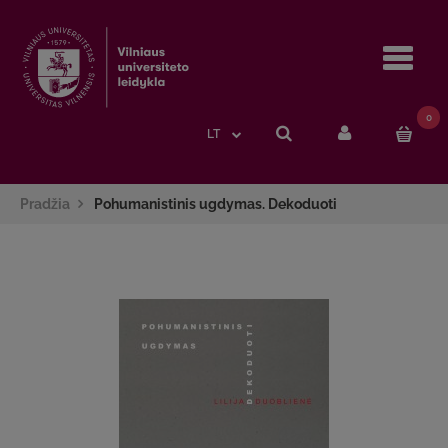
Navi
0
LT
Pradžia
Pohumanistinis ugdymas. Dekoduoti