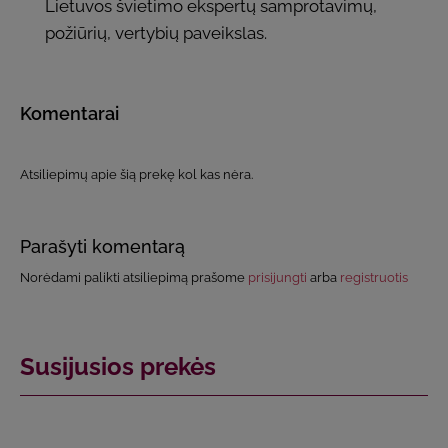
Lietuvos švietimo ekspertų samprotavimų,
požiūrių, vertybių paveikslas.
Komentarai
Atsiliepimų apie šią prekę kol kas nėra.
Parašyti komentarą
Norėdami palikti atsiliepimą prašome
prisijungti
arba
registruotis
Susijusios prekės