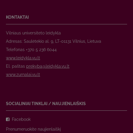
KONTAKTAI
Vilniaus universiteto leidykla
Adresas: Saulėtekio al. 9, LT-01131 Vilnius, Lietuva
Telefonas +370 5 236 6044
www.leidykla.vu.lt
El. paštas
prekyba@leidykla.vu.lt
www.zurnalai.vu.lt
SOCIALINIAI TINKLAI / NAUJIENLAIŠKIS
Facebook
Prenumeruokite naujienlaiškį