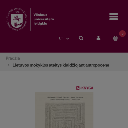
Navi
0
LT
Pradžia
Lietuvos mokyklos ateitys klaidžiojant antropocene