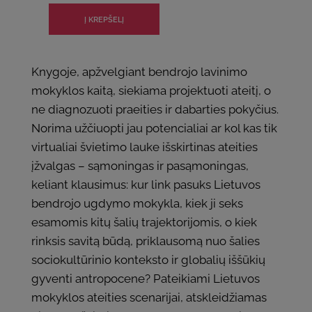
Knygoje, apžvelgiant bendrojo lavinimo
mokyklos kaitą, siekiama projektuoti ateitį, o
ne diagnozuoti praeities ir dabarties pokyčius.
Norima užčiuopti jau potencialiai ar kol kas tik
virtualiai švietimo lauke išskirtinas ateities
įžvalgas – sąmoningas ir pasąmoningas,
keliant klausimus: kur link pasuks Lietuvos
bendrojo ugdymo mokykla, kiek ji seks
esamomis kitų šalių trajektorijomis, o kiek
rinksis savitą būdą, priklausomą nuo šalies
sociokultūrinio konteksto ir globalių iššūkių
gyventi antropocene? Pateikiami Lietuvos
mokyklos ateities scenarijai, atskleidžiamas