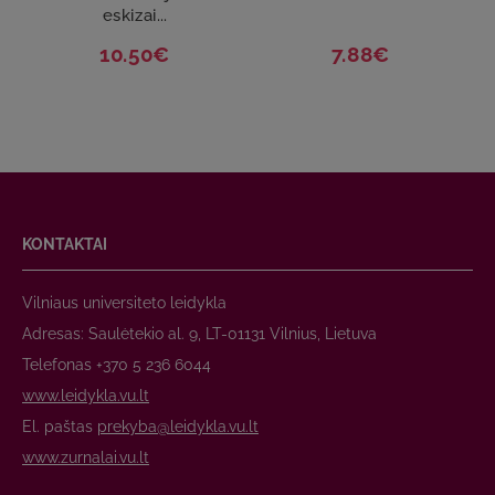
eskizai...
10.50€
7.88€
KONTAKTAI
Vilniaus universiteto leidykla
Adresas: Saulėtekio al. 9, LT-01131 Vilnius, Lietuva
Telefonas +370 5 236 6044
www.leidykla.vu.lt
El. paštas
prekyba@leidykla.vu.lt
www.zurnalai.vu.lt