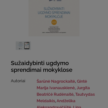
Sužaidybinti ugdymo
sprendimai mokyklose
Autoriai
Šarūnė Nagrockaitė
,
Gintė
Marija Ivanauskienė
,
Jurgita
Beatričė Rudėnaitė
,
Tautvydas
Meldaikis
,
Andželika
Aleksandravičiūtė
,
Lina