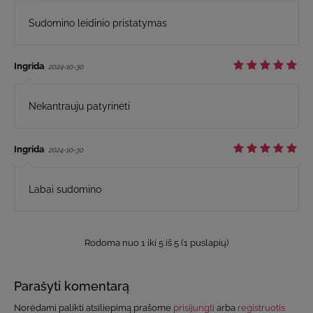
Sudomino leidinio pristatymas
Ingrida
2024-10-30
Nekantrauju patyrinėti
Ingrida
2024-10-30
Labai sudomino
Rodoma nuo 1 iki 5 iš 5 (1 puslapių)
Parašyti komentarą
Norėdami palikti atsiliepimą prašome
prisijungti
arba
registruotis