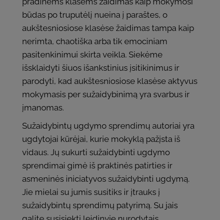
pradinėms klasėms žaidimas kaip mokymosi
būdas po truputėlį nueina į paraštes, o
aukštesniosiose klasėse žaidimas tampa kaip
nerimta, chaotiška arba tik emociniam
pasitenkinimui skirta veikla. Siekėme
išsklaidyti šiuos išankstinius įsitikinimus ir
parodyti, kad aukštesniosiose klasėse aktyvus
mokymasis per sužaidybinimą yra svarbus ir
įmanomas.
Sužaidybintų ugdymo sprendimų autoriai yra
ugdytojai kūrėjai, kurie mokyklą pažįsta iš
vidaus. Jų sukurti sužaidybinti ugdymo
sprendimai gimė iš praktinės patirties ir
asmeninės iniciatyvos sužaidybinti ugdymą.
Jie mielai su jumis susitiks ir įtrauks į
sužaidybintų sprendimų patyrimą. Su jais
galite susisiekti leidinyje nurodytais