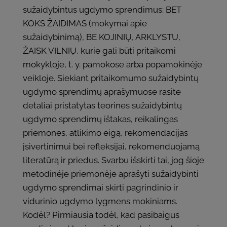
sužaidybintus ugdymo sprendimus: BET
KOKS ŽAIDIMAS (mokymai apie
sužaidybinimą), BE KOJINIŲ, ARKLYSTU,
ŽAISK VILNIŲ, kurie gali būti pritaikomi
mokykloje, t. y. pamokose arba popamokinėje
veikloje. Siekiant pritaikomumo sužaidybintų
ugdymo sprendimų aprašymuose rasite
detaliai pristatytas teorines sužaidybintų
ugdymo sprendimų ištakas, reikalingas
priemones, atlikimo eigą, rekomendacijas
įsivertinimui bei refleksijai, rekomenduojamą
literatūrą ir priedus. Svarbu išskirti tai, jog šioje
metodinėje priemonėje aprašyti sužaidybinti
ugdymo sprendimai skirti pagrindinio ir
vidurinio ugdymo lygmens mokiniams.
Kodėl? Pirmiausia todėl, kad pasibaigus