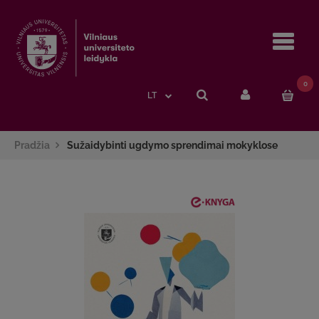
Navi
0
LT
Pradžia
Sužaidybinti ugdymo sprendimai mokyklose