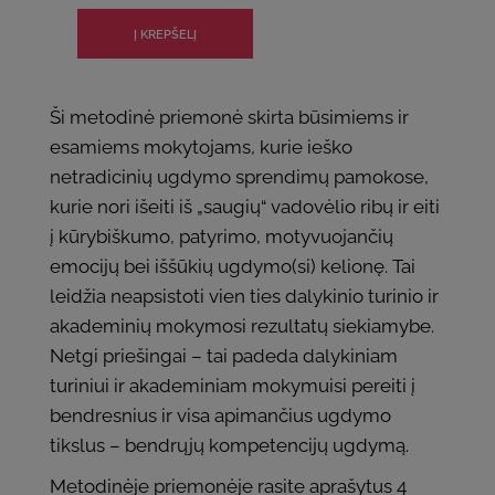
Ši metodinė priemonė skirta būsimiems ir
esamiems mokytojams, kurie ieško
netradicinių ugdymo sprendimų pamokose,
kurie nori išeiti iš „saugių“ vadovėlio ribų ir eiti
į kūrybiškumo, patyrimo, motyvuojančių
emocijų bei iššūkių ugdymo(si) kelionę. Tai
leidžia neapsistoti vien ties dalykinio turinio ir
akademinių mokymosi rezultatų siekiamybe.
Netgi priešingai – tai padeda dalykiniam
turiniui ir akademiniam mokymuisi pereiti į
bendresnius ir visa apimančius ugdymo
tikslus – bendrųjų kompetencijų ugdymą.
Metodinėje priemonėje rasite aprašytus 4