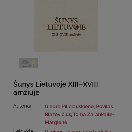
Šunys Lietuvoje XIII–XVIII
amžiuje
Autoriai
Giedrė Piličiauskienė
,
Povilas
Blaževičius
,
Toma Zarankaitė-
Margienė
Leidykla
Vilniaus universiteto leidykla