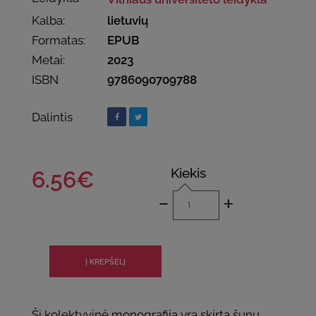
Kalba:
lietuvių
Formatas:
EPUB
Metai:
2023
ISBN
9786090709788
Dalintis
Kiekis
6.56€
-
+
Ši kolektyvinė monografija yra skirta šunų,