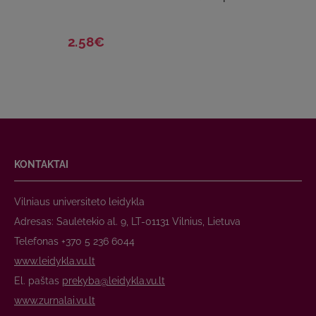
2.58€
KONTAKTAI
Vilniaus universiteto leidykla
Adresas: Saulėtekio al. 9, LT-01131 Vilnius, Lietuva
Telefonas +370 5 236 6044
www.leidykla.vu.lt
El. paštas
prekyba@leidykla.vu.lt
www.zurnalai.vu.lt