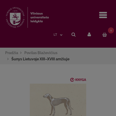
Navi
0
LT
Pradžia
Povilas Blaževičius
Šunys Lietuvoje XIII–XVIII amžiuje