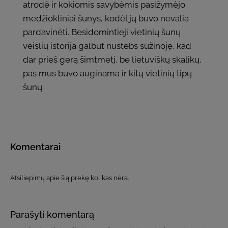
atrodė ir kokiomis savybėmis pasižymėjo
medžiokliniai šunys, kodėl jų buvo nevalia
pardavinėti. Besidomintieji vietinių šunų
veislių istorija galbūt nustebs sužinoję, kad
dar prieš gerą šimtmetį, be lietuviškų skalikų,
pas mus buvo auginama ir kitų vietinių tipų
šunų.
Komentarai
Atsiliepimų apie šią prekę kol kas nėra.
Parašyti komentarą