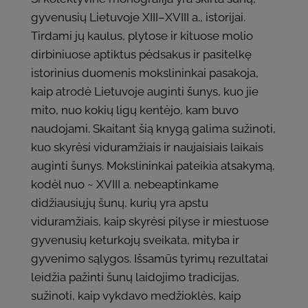
gyvenusių Lietuvoje XIII–XVIII a., istorijai.
Tirdami jų kaulus, plytose ir kituose molio
dirbiniuose aptiktus pėdsakus ir pasitelkę
istorinius duomenis mokslininkai pasakoja,
kaip atrodė Lietuvoje auginti šunys, kuo jie
mito, nuo kokių ligų kentėjo, kam buvo
naudojami. Skaitant šią knygą galima sužinoti,
kuo skyrėsi viduramžiais ir naujaisiais laikais
auginti šunys. Mokslininkai pateikia atsakymą,
kodėl nuo ~ XVIII a. nebeaptinkame
didžiausiųjų šunų, kurių yra apstu
viduramžiais, kaip skyrėsi pilyse ir miestuose
gyvenusių keturkojų sveikata, mityba ir
gyvenimo sąlygos. Išsamūs tyrimų rezultatai
leidžia pažinti šunų laidojimo tradicijas,
sužinoti, kaip vykdavo medžioklės, kaip