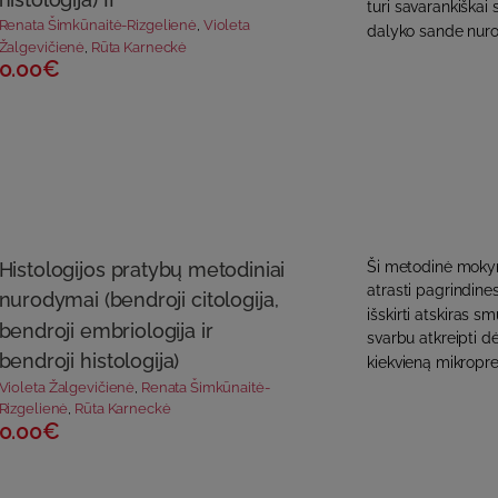
turi savarankiškai 
Renata Šimkūnaitė-Rizgelienė
,
Violeta
dalyko sande nurody
Žalgevičienė
,
Rūta Karneckė
0.00€
Histologijos pratybų metodiniai
Ši metodinė moky
atrasti pagrindine
nurodymai (bendroji citologija,
išskirti atskiras 
bendroji embriologija ir
svarbu atkreipti d
bendroji histologija)
kiekvieną mikropre
Violeta Žalgevičienė
,
Renata Šimkūnaitė-
Rizgelienė
,
Rūta Karneckė
0.00€