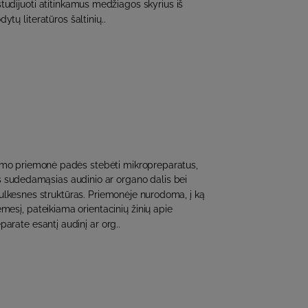
studijuoti atitinkamus medžiagos skyrius iš
tų literatūros šaltinių..
mo priemonė padės stebėti mikropreparatus,
s sudedamąsias audinio ar organo dalis bei
smulkesnes struktūras. Priemonėje nurodoma, į ką
ėmesį, pateikiama orientacinių žinių apie
parate esantį audinį ar org..