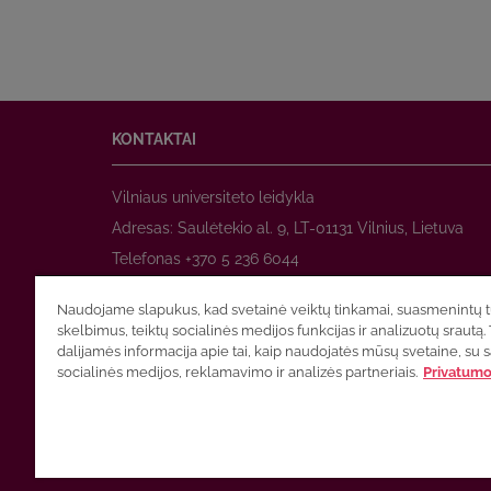
KONTAKTAI
Vilniaus universiteto leidykla
Adresas: Saulėtekio al. 9, LT-01131 Vilnius, Lietuva
Telefonas +370 5 236 6044
www.leidykla.vu.lt
Naudojame slapukus, kad svetainė veiktų tinkamai, suasmenintų tu
El. paštas
prekyba@leidykla.vu.lt
skelbimus, teiktų socialinės medijos funkcijas ir analizuotų srautą. 
www.zurnalai.vu.lt
dalijamės informacija apie tai, kaip naudojatės mūsų svetaine, su 
socialinės medijos, reklamavimo ir analizės partneriais.
Privatumo 