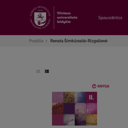
Spausdintos
Spausdintos
Pradžia
Renata Šimkūnaitė-Rizgelienė