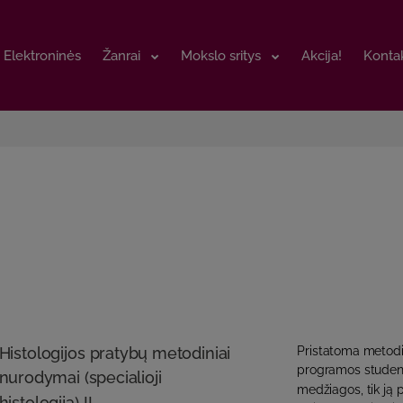
Elektroninės
Elektroninės
Žanrai
Žanrai
Mokslo sritys
Mokslo sritys
Akcija!
Akcija!
Kontak
Kontak
Histologijos pratybų metodiniai
Pristatoma metodi
programos studenta
nurodymai (specialioji
medžiagos, tik ją
histologija) II