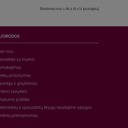
Rodoma nuo 1 iki 2 iš 2 (1 puslapių)
UORODOS
pie mus
sisiekite su mumis
pmokėjimas
ekių pristatymas
rantija ir grąžinimas
rkimo taisyklės
ivatumo politika
ektroninių ir spausdintų knygų naudojimo sąlygos
idinių prieinamumas