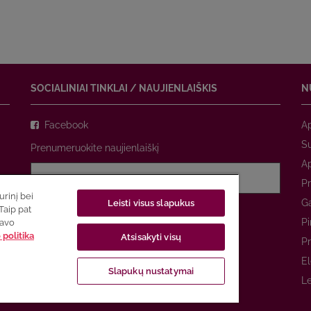
SOCIALINIAI TINKLAI / NAUJIENLAIŠKIS
N
Facebook
A
Su
Prenumeruokite naujienlaiškį
A
Pr
rinį bei
Ga
Leisti visus slapukus
Sutinku su
privatumo politika
Taip pat
Pi
savo
politika
Atsisakyti visų
PRENUMERUOTI
Pr
El
Slapukų nustatymai
Le