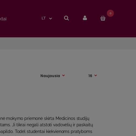
0
0
tai
tai
LT
LT
nė mokymo priemonė skirta Medicinos studijų
ms. Ji tikrai negali atstoti vadovėlių ir paskaitų
 papildo. Todėl studentai kiekvienoms pratyboms