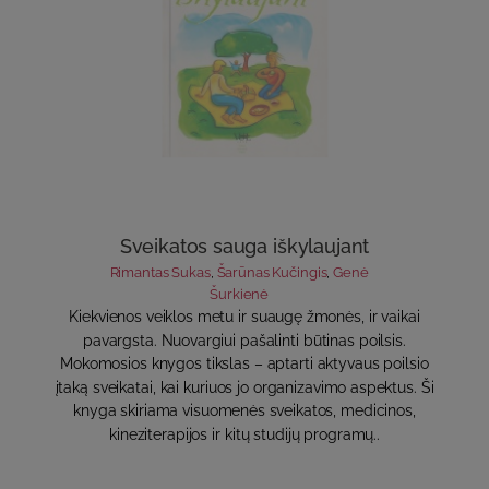
Sveikatos sauga iškylaujant
Rimantas Sukas
,
Šarūnas Kučingis
,
Genė
Šurkienė
Kiekvienos veiklos metu ir suaugę žmonės, ir vaikai
pavargsta. Nuovargiui pašalinti būtinas poilsis.
Mokomosios knygos tikslas – aptarti aktyvaus poilsio
įtaką sveikatai, kai kuriuos jo organizavimo aspektus. Ši
knyga skiriama visuomenės sveikatos, medicinos,
kineziterapijos ir kitų studijų programų..