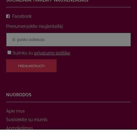
SOCIALINIAI TINKLAI / NAUJIENLAIŠKIS
Facebook
Prenumeruokite naujienlaiškį
Sutinku su
privatumo politika
PRENUMERUOTI
NUORODOS
Apie mus
Susisiekite su mumis
Apmokėjimas
Prekių pristatymas